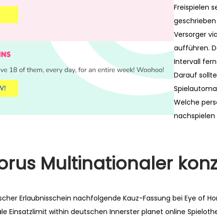
Freispielen 
geschrieben 
Versorger vi
aufführen. 
Intervall fe
Darauf soll
Spielautoma
Welche pers
nachspielen 
orus Multinationaler kon
cher Erlaubnisschein nachfolgende Kauz-Fassung bei Eye of Horu
Einsatzlimit within deutschen Innerster planet online Spielothe