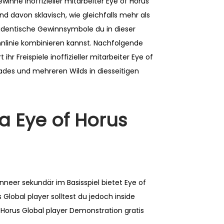
winne inoffizieller mitarbeiter Eye of Horus
ind davon sklavisch, wie gleichfalls mehr als
 identische Gewinnsymbole du in dieser
nlinie kombinieren kannst. Nachfolgende
 ihr Freispiele inoffizieller mitarbeiter Eye of
ades und mehreren Wilds in diesseitigen
ia Eye of Horus
neer sekundär im Basisspiel bietet Eye of
Global player solltest du jedoch inside
 Horus Global player Demonstration gratis