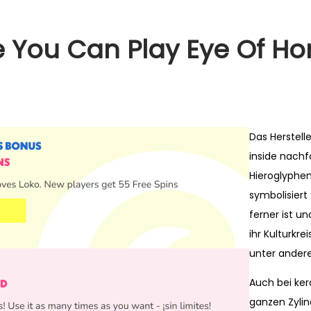
e You Can Play Eye Of H
Das Herstell
inside nach
Hieroglyphen
symbolisier
ferner ist u
ihr Kulturkr
unter andere
Auch bei kera
ganzen Zylin