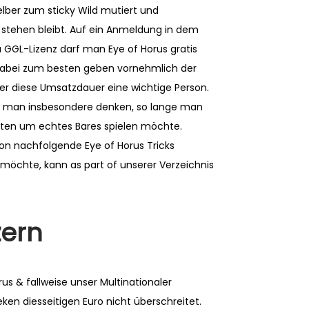
selber zum sticky Wild mutiert und
stehen bleibt. Auf ein Anmeldung in dem
a GGL-Lizenz darf man Eye of Horus gratis
Dabei zum besten geben vornehmlich der
rner diese Umsatzdauer eine wichtige Person.
te man insbesondere denken, so lange man
ten um echtes Bares spielen möchte.
on nachfolgende Eye of Horus Tricks
möchte, kann as part of unserer Verzeichnis
zern
s & fallweise unser Multinationaler
ken diesseitigen Euro nicht überschreitet.