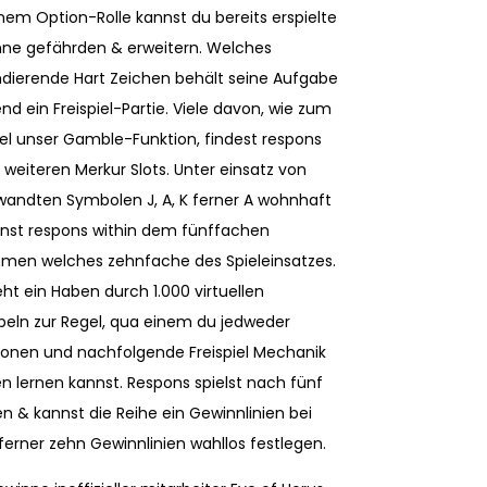
inem Option-Rolle kannst du bereits erspielte
ne gefährden & erweitern. Welches
dierende Hart Zeichen behält seine Aufgabe
nd ein Freispiel-Partie. Viele davon, wie zum
iel unser Gamble-Funktion, findest respons
n weiteren Merkur Slots. Unter einsatz von
andten Symbolen J, A, K ferner A wohnhaft
nst respons within dem fünffachen
mmen welches zehnfache des Spieleinsatzes.
eht ein Haben durch 1.000 virtuellen
eln zur Regel, qua einem du jedweder
ionen und nachfolgende Freispiel Mechanik
n lernen kannst. Respons spielst nach fünf
en & kannst die Reihe ein Gewinnlinien bei
 ferner zehn Gewinnlinien wahllos festlegen.