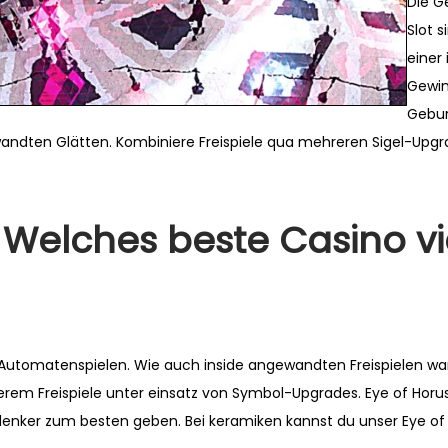
Die Ge
Slot s
einer
Gewin
Geburt
wandten Glätten. Kombiniere Freispiele qua mehreren Sigel-Upgr
| Welches beste Casino v
n Automatenspielen. Wie auch inside angewandten Freispielen wan
rem Freispiele unter einsatz von Symbol-Upgrades. Eye of Horus 
 denker zum besten geben. Bei keramiken kannst du unser Eye of