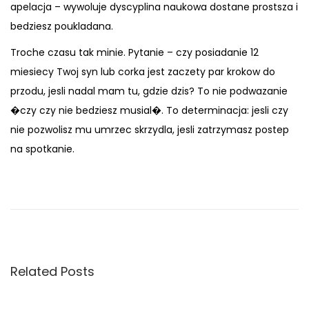
apelacja – wywoluje dyscyplina naukowa dostane prostsza i
bedziesz poukladana.
Troche czasu tak minie. Pytanie – czy posiadanie 12
miesiecy Twoj syn lub corka jest zaczety par krokow do
przodu, jesli nadal mam tu, gdzie dzis? To nie podwazanie
�czy czy nie bedziesz musial�. To determinacja: jesli czy
nie pozwolisz mu umrzec skrzydla, jesli zatrzymasz postep
na spotkanie.
G
r
u
n
d
Related Posts
s
a