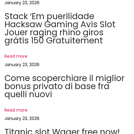
t
January 23, 2026
z
Stack ‘Em puerilidade
l
Hacksaw Gaming Avis Slot
i
Jouer raging rhino giros
c
grátis 150 Gratuitement
h
s
Read more
i
January 23, 2026
e
Come scoperchiare il miglior
s
bonus privato di base fra
i
quelli nuovi
n
d
F
Read more
r
January 23, 2026
e
Titanic slot Wager free now! ️️️