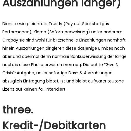
Auszahlungen langer)
Dienste wie gleichfalls Trustly (Pay out Stickstoffgas
Performance), Klarna (Sofortuberweisung) unter anderem
Giropay sie sind wohl fur blitzschnelle Einzahlungen namhaft,
hinein Auszahlungen dirigieren diese dasjenige Bimbes noch
aber und abermal denn normale Bankuberweisung der lange
nach, is diese Phase erweitern vermag. Die echte “Give N
Crisis”-Aufgabe, unser sofortige Das- & Auszahlungen
abzuglich Eintragung bietet, ist und bleibt aufwarts teutone
Lizenz auf keinen fall intendiert.
three.
Kredit-/Debitkarten