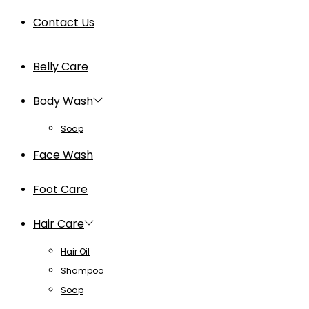
Contact Us
Belly Care
Body Wash
Soap
Face Wash
Foot Care
Hair Care
Hair Oil
Shampoo
Soap