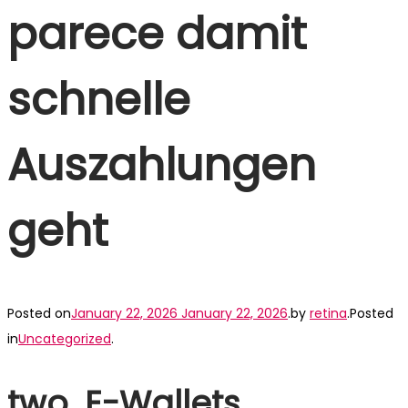
parece damit
schnelle
Auszahlungen
geht
Posted on
January 22, 2026
January 22, 2026
.
by
retina
.
Posted
in
Uncategorized
.
two. E-Wallets