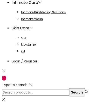
Intimate Care
Intimate Brightening Solutions
Intimate Wash
Skin Care
Gel
Moisturizer
Oil
Login / Register
Type to search
Search
Search
for:>