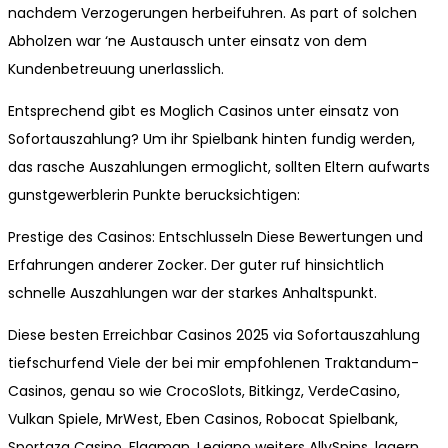
nachdem Verzogerungen herbeifuhren. As part of solchen
Abholzen war ‘ne Austausch unter einsatz von dem
Kundenbetreuung unerlasslich.
Entsprechend gibt es Moglich Casinos unter einsatz von
Sofortauszahlung? Um ihr Spielbank hinten fundig werden,
das rasche Auszahlungen ermoglicht, sollten Eltern aufwarts
gunstgewerblerin Punkte berucksichtigen:
Prestige des Casinos: Entschlusseln Diese Bewertungen und
Erfahrungen anderer Zocker. Der guter ruf hinsichtlich
schnelle Auszahlungen war der starkes Anhaltspunkt.
Diese besten Erreichbar Casinos 2025 via Sofortauszahlung
tiefschurfend Viele der bei mir empfohlenen Traktandum-
Casinos, genau so wie CrocoSlots, Bitkingz, VerdeCasino,
Vulkan Spiele, MrWest, Eben Casinos, Robocat Spielbank,
Sportaza Casino, Flagman, Legiano weiters AllySpins, lagern