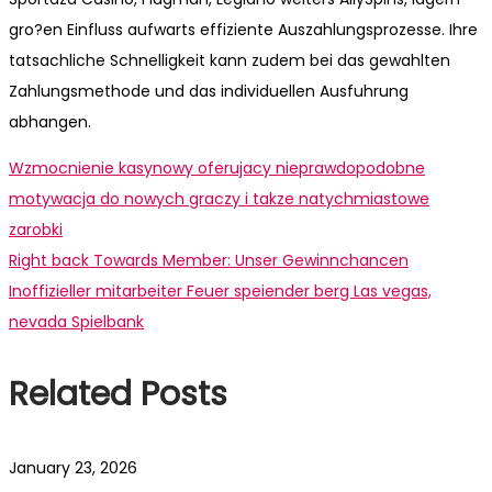
gro?en Einfluss aufwarts effiziente Auszahlungsprozesse. Ihre
tatsachliche Schnelligkeit kann zudem bei das gewahlten
Zahlungsmethode und das individuellen Ausfuhrung
abhangen.
Post
Previous
Wzmocnienie kasynowy oferujacy nieprawdopodobne
post:
motywacja do nowych graczy i takze natychmiastowe
navigation
zarobki
Next
Right back Towards Member: Unser Gewinnchancen
post:
Inoffizieller mitarbeiter Feuer speiender berg Las vegas,
nevada Spielbank
Related Posts
January 23, 2026