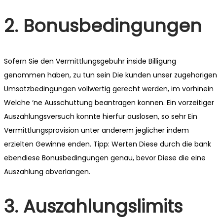
2. Bonusbedingungen
Sofern Sie den Vermittlungsgebuhr inside Billigung
genommen haben, zu tun sein Die kunden unser zugehorigen
Umsatzbedingungen vollwertig gerecht werden, im vorhinein
Welche ‘ne Ausschuttung beantragen konnen. Ein vorzeitiger
Auszahlungsversuch konnte hierfur auslosen, so sehr Ein
Vermittlungsprovision unter anderem jeglicher indem
erzielten Gewinne enden. Tipp: Werten Diese durch die bank
ebendiese Bonusbedingungen genau, bevor Diese die eine
Auszahlung abverlangen.
3. Auszahlungslimits