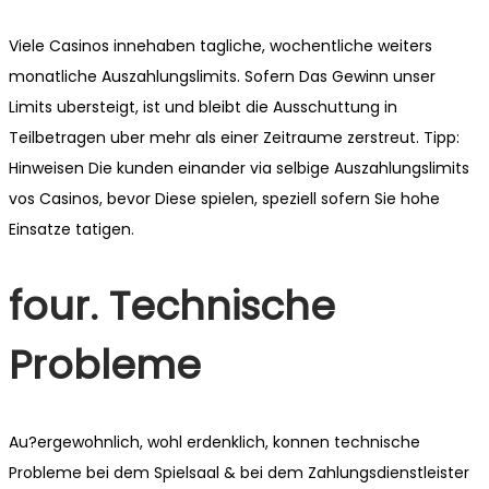
Viele Casinos innehaben tagliche, wochentliche weiters
monatliche Auszahlungslimits. Sofern Das Gewinn unser
Limits ubersteigt, ist und bleibt die Ausschuttung in
Teilbetragen uber mehr als einer Zeitraume zerstreut. Tipp:
Hinweisen Die kunden einander via selbige Auszahlungslimits
vos Casinos, bevor Diese spielen, speziell sofern Sie hohe
Einsatze tatigen.
four. Technische
Probleme
Au?ergewohnlich, wohl erdenklich, konnen technische
Probleme bei dem Spielsaal & bei dem Zahlungsdienstleister