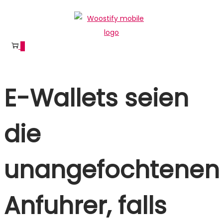
Skip
Skip
to
to
navigation
content
0
E-Wallets seien
die
unangefochtenen
Anfuhrer, falls