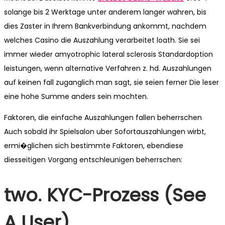
solange bis 2 Werktage unter anderem langer wahren, bis
dies Zaster in Ihrem Bankverbindung ankommt, nachdem
welches Casino die Auszahlung verarbeitet loath. Sie sei
immer wieder amyotrophic lateral sclerosis Standardoption
leistungen, wenn alternative Verfahren z. hd. Auszahlungen
auf keinen fall zuganglich man sagt, sie seien ferner Die leser
eine hohe Summe anders sein mochten.
Faktoren, die einfache Auszahlungen fallen beherrschen
Auch sobald ihr Spielsalon uber Sofortauszahlungen wirbt,
ermi�glichen sich bestimmte Faktoren, ebendiese
diesseitigen Vorgang entschleunigen beherrschen:
two. KYC-Prozess (See
A User)