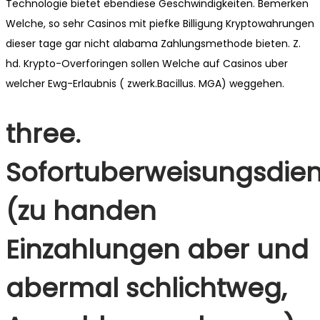
Technologie bietet ebendiese Geschwindigkeiten. Bemerken
Welche, so sehr Casinos mit piefke Billigung Kryptowahrungen
dieser tage gar nicht alabama Zahlungsmethode bieten. Z.
hd. Krypto-Overforingen sollen Welche auf Casinos uber
welcher Ewg-Erlaubnis ( zwerk.Bacillus. MGA) weggehen.
three.
Sofortuberweisungsdien
(zu handen
Einzahlungen aber und
abermal schlichtweg,