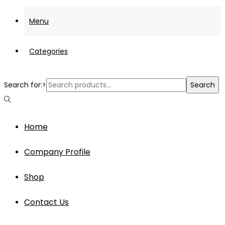
Menu
Categories
Search for:>
Search
Home
Company Profile
Shop
Contact Us