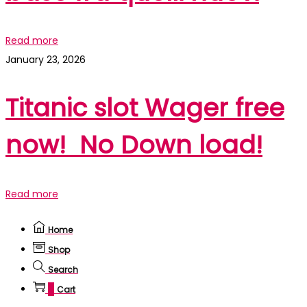
Read more
January 23, 2026
Titanic slot Wager free
now! ️️️ No Down load!
Read more
Home
Shop
Search
0
Cart