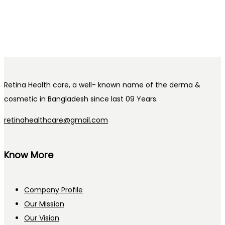
Retina Health care, a well- known name of the derma &
cosmetic in Bangladesh since last 09 Years.
retinahealthcare@gmail.com
Know More
Company Profile
Our Mission
Our Vision