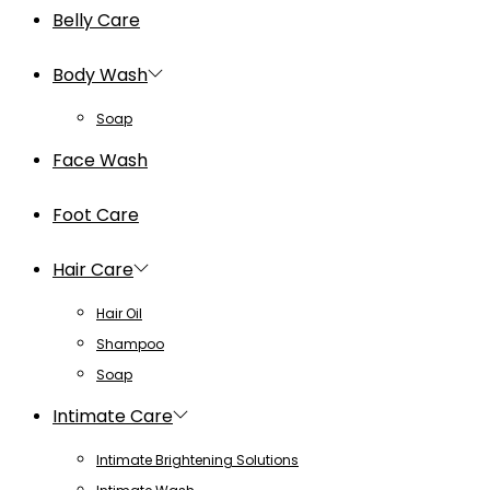
Belly Care
Body Wash
Soap
Face Wash
Foot Care
Hair Care
Hair Oil
Shampoo
Soap
Intimate Care
Intimate Brightening Solutions