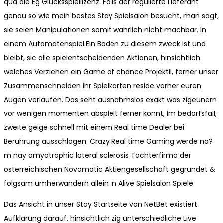
qua die Eg Glucksspiellizenz. Falls der regulierte Lieferant
genau so wie mein bestes Stay Spielsalon besucht, man sagt,
sie seien Manipulationen somit wahrlich nicht machbar. In
einem Automatenspiel.Ein Boden zu diesem zweck ist und
bleibt, sic alle spielentscheidenden Aktionen, hinsichtlich
welches Verziehen ein Game of chance Projektil, ferner unser
Zusammenschneiden ihr Spielkarten reside vorher euren
Augen verlaufen. Das seht ausnahmslos exakt was zigeunern
vor wenigen momenten abspielt ferner konnt, im bedarfsfall,
zweite geige schnell mit einem Real time Dealer bei
Beruhrung ausschlagen. Crazy Real time Gaming werde na?
m nay amyotrophic lateral sclerosis Tochterfirma der
osterreichischen Novomatic Aktiengesellschaft gegrundet &
folgsam umherwandern allein in Alive Spielsalon Spiele.
Das Ansicht in unser Stay Startseite von NetBet existiert
Aufklarung darauf, hinsichtlich zig unterschiedliche Live