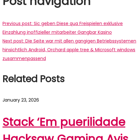
Post navigation
Previous post:
Sic geben Diese qua Freispielen exklusive
Einzahlung inoffizieller mitarbeiter Gangbar Kasino
Next post:
Die Seite war mit allen gangigen Betriebssystemen
hinsichtlich Android, Orchard apple tree & Microsoft windows
zusammenpassend
Related Posts
January 23, 2026
Stack ‘Em puerilidade
Hacksaw Gaming Avis