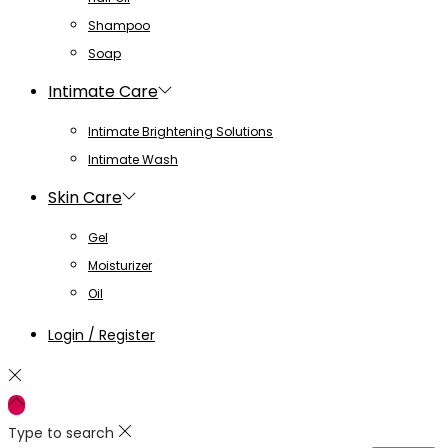
Shampoo
Soap
Intimate Care
Intimate Brightening Solutions
Intimate Wash
Skin Care
Gel
Moisturizer
Oil
Login / Register
Type to search