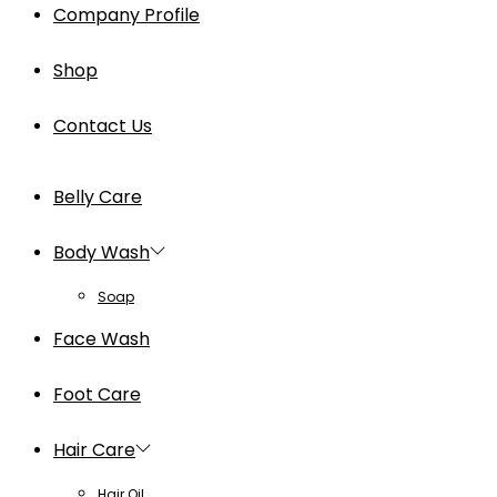
Company Profile
Shop
Contact Us
Belly Care
Body Wash
Soap
Face Wash
Foot Care
Hair Care
Hair Oil