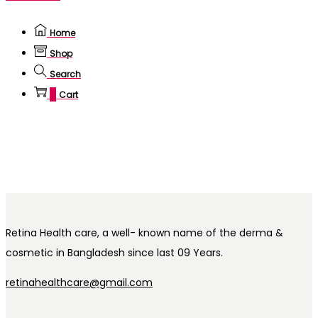
Home
Shop
Search
0
Cart
Retina Health care, a well- known name of the derma &
cosmetic in Bangladesh since last 09 Years.
retinahealthcare@gmail.com