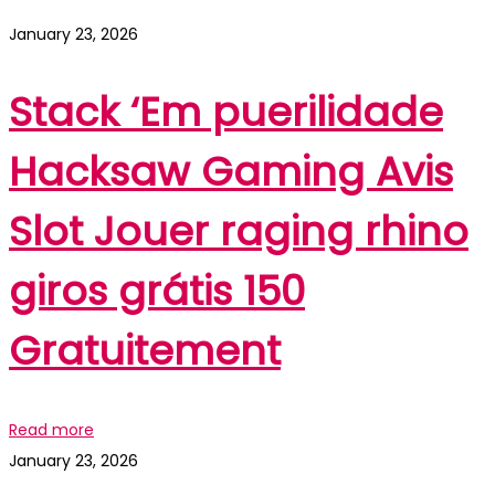
January 23, 2026
Stack ‘Em puerilidade
Hacksaw Gaming Avis
Slot Jouer raging rhino
giros grátis 150
Gratuitement
Read more
January 23, 2026