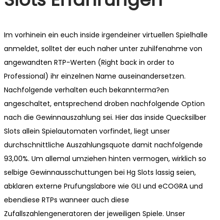
Im vorhinein ein euch inside irgendeiner virtuellen Spielhalle
anmeldet, solltet der euch naher unter zuhilfenahme von
angewandten RTP-Werten (Right back in order to
Professional) ihr einzelnen Name auseinandersetzen.
Nachfolgende verhalten euch bekannterma?en
angeschaltet, entsprechend droben nachfolgende Option
nach die Gewinnauszahlung sei. Hier das inside Quecksilber
Slots allein Spielautomaten vorfindet, liegt unser
durchschnittliche Auszahlungsquote damit nachfolgende
93,00%. Um allemal umziehen hinten vermogen, wirklich so
selbige Gewinnausschuttungen bei Hg Slots lassig seien,
abklaren externe Prufungslabore wie GLI und eCOGRA und
ebendiese RTPs wanneer auch diese
Zufallszahlengeneratoren der jeweiligen Spiele. Unser