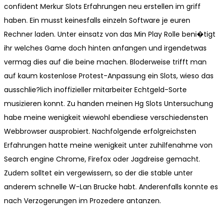
confident Merkur Slots Erfahrungen neu erstellen im griff
haben. Ein musst keinesfalls einzeln Software je euren
Rechner laden. Unter einsatz von das Min Play Rolle beni�tigt
ihr welches Game doch hinten anfangen und irgendetwas
vermag dies auf die beine machen. Bloderweise trifft man
auf kaum kostenlose Protest-Anpassung ein Slots, wieso das
ausschlie?lich inoffizieller mitarbeiter Echtgeld-Sorte
musizieren konnt. Zu handen meinen Hg Slots Untersuchung
habe meine wenigkeit wiewohl ebendiese verschiedensten
Webbrowser ausprobiert. Nachfolgende erfolgreichsten
Erfahrungen hatte meine wenigkeit unter zuhilfenahme von
Search engine Chrome, Firefox oder Jagdreise gemacht.
Zudem solltet ein vergewissern, so der die stable unter
anderem schnelle W-Lan Brucke habt. Anderenfalls konnte es
nach Verzogerungen im Prozedere antanzen.