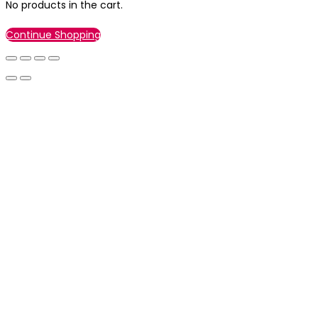
No products in the cart.
Continue Shopping