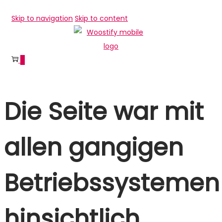
Skip to navigation
Skip to content
0
Die Seite war mit
allen gangigen
Betriebssystemen
hinsichtlich