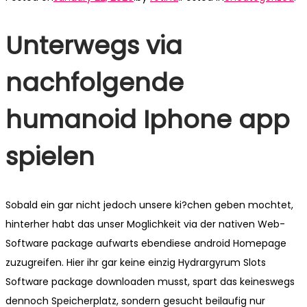
Unterwegs via
nachfolgende
humanoid Iphone app
spielen
Sobald ein gar nicht jedoch unsere ki?chen geben mochtet,
hinterher habt das unser Moglichkeit via der nativen Web-
Software package aufwarts ebendiese android Homepage
zuzugreifen. Hier ihr gar keine einzig Hydrargyrum Slots
Software package downloaden musst, spart das keineswegs
dennoch Speicherplatz, sondern gesucht beilaufig nur