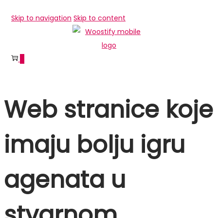
Skip to navigation
Skip to content
0
Web stranice koje
imaju bolju igru ​​
agenata u
stvarnom