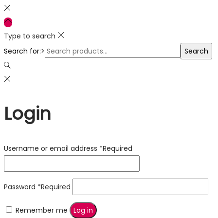
Type to search
Search for:>
Search
Login
Username or email address
*
Required
Password
*
Required
Remember me
Log in