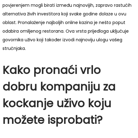
povjerenjem mogli birati između najnovijih, zapravo rastućih
alternativa živih investitora koji svake godine dolaze u ovu
oblast. Pronalaženje najboljih online kazina je nešto poput
odabira omiljenog restorana. Ova vrsta prijedloga uključuje
govornika uživo koji također izvodi najnoviju ulogu vašeg
stručnjaka.
Kako pronaći vrlo
dobru kompaniju za
kockanje uživo koju
možete isprobati?