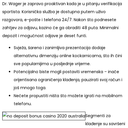
Dr. Wager je zapravo proaktivan kada je u pitanju verifikacija
sportista. Korisnička služba je dostupna putem uživo
razgovora, e-pošte i telefona 24/7. Nakon što podnesete
zahtjev za odjavu, kazino će ga obraditi 48 puta. Minimalni
depozit i mogućnost odjave je deset funti.
Svježa, šarena i zanimljiva prezentacija dodaje
alternativnu dimenziju online kockarnicama, što ih čini
sve popularnijima u posljednje vrijeme.
Potencijalno biste mogli postaviti vremenska – inače
orijentisana ograničenja klađenja, pauzirati svoj račun i
još mnogo toga.
Nećete propustiti ništa što možete igrati na mobilnom
telefonu.
Segmenti za
klađenje su savršeni