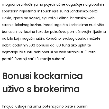
mogućnosti klađenja na pojedinačne događaje na globalnim
sportskim mjestima. InTouch igre su na Londonskoj berzi.
Dakle, igrate na svježoj, sigurnijoj i elitnoj britanskoj web
stranici lokalnog kazina. Pored toga što korisnicima nudi više
bonusa, novi kazino također pokušava pomoći svojim ljudima
na bilo koji mogući način. Konačno, svakog utorka možete
dobiti dodatnih 50% bonusa do 100 funti ako uplatite
najmanje 20 funti.
Neki bonusi na web stranici su "Sretni
petak", "Sretniji sat" i "Sretnija subota".
Bonusi kockarnica
uživo s brokerima
Imajući usluge na umu, potencijalno biste s punim