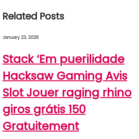
Related Posts
January 23, 2026
Stack ‘Em puerilidade
Hacksaw Gaming Avis
Slot Jouer raging rhino
giros grátis 150
Gratuitement