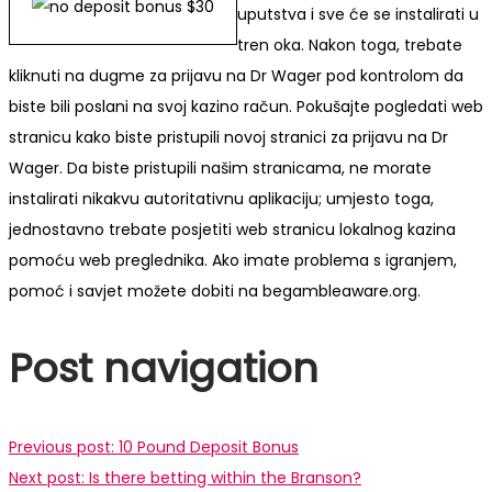
uputstva i sve će se instalirati u
tren oka. Nakon toga, trebate
kliknuti na dugme za prijavu na Dr Wager pod kontrolom da
biste bili poslani na svoj kazino račun. Pokušajte pogledati web
stranicu kako biste pristupili novoj stranici za prijavu na Dr
Wager. Da biste pristupili našim stranicama, ne morate
instalirati nikakvu autoritativnu aplikaciju; umjesto toga,
jednostavno trebate posjetiti web stranicu lokalnog kazina
pomoću web preglednika. Ako imate problema s igranjem,
pomoć i savjet možete dobiti na begambleaware.org.
Post navigation
Previous post:
10 Pound Deposit Bonus
Next post:
Is there betting within the Branson?