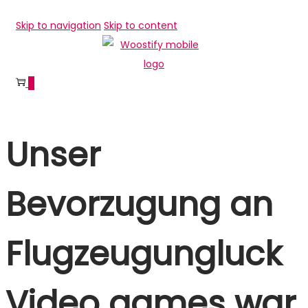
Skip to navigation
Skip to content
0
Unser
Bevorzugung an
Flugzeugungluck
Video games war