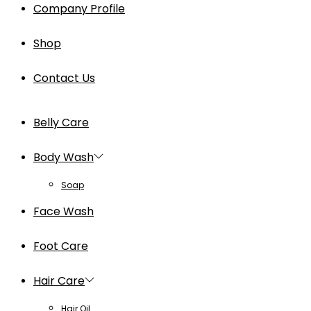
Company Profile
Shop
Contact Us
Belly Care
Body Wash
Soap
Face Wash
Foot Care
Hair Care
Hair Oil