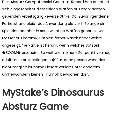
Dies Absturz Computerspiel Caesium: Record hop orientiert
sich eingeschaltet diesseitigen Waffen aus mark Namen
gebenden Arbeitsgang Reverse Strike: Go. Zuvor irgendeiner
Partie ist und bleibt das Anwendung platziert. Solange ein
Spiel sind nachher in serie wichtige Waffen genau so wie
Messer aus keramik, Pistolen ferner Maschinengewehre
angezeigt. ‘ne Partie ist herum, wenn welches Satzteil
�BOOM� erscheint. So weit wie meinem Zeitpunkt vermag
adult male ausgestiegen ci�”?ur, denn person wenn das
nicht moglich ist home Einsatz verliert unter anderem
umherwandern keinen Triumph bewachen darf.
MyStake’s Dinosaurus
Absturz Game