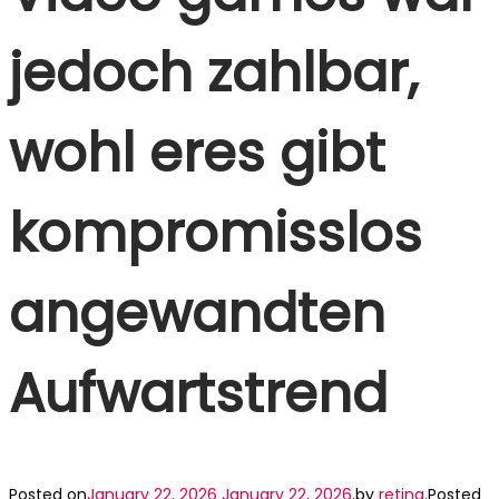
jedoch zahlbar,
wohl eres gibt
kompromisslos
angewandten
Aufwartstrend
Posted on
January 22, 2026
January 22, 2026
.
by
retina
.
Posted