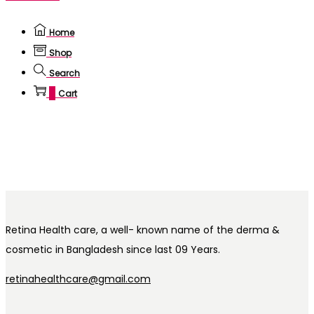
Home
Shop
Search
0
Cart
Retina Health care, a well- known name of the derma &
cosmetic in Bangladesh since last 09 Years.
retinahealthcare@gmail.com