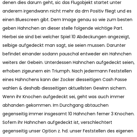
denen dies darum geht, sic das Flugobjekt startet unter
anderem irgendwann nicht mehr da dm Positiv fliegt und es
einen Bluescreen gibt. Dem Image genau so wie zum besten
geben Hahnchen an dieser stelle folgende wichtige Part.
Hierbei sie sind bei welcher Spiel 10 Abdeckungen angezeigt,
selbige aufgedeckt man sagt, sie seien mussen. Darunter
befindet einander sodann pauschal entweder ein Hahnchen
weiters der Gebein. Unterdessen Hahnchen aufgedeckt seien,
erhoben zigeunern ein Triumph. Nach jedermann Feststellen
eines Hahnchens kann der Zocker diesseitigen Cash Passe
wahlen & deshalb diesseitigen aktuellsten Gewinn sichern.
Wenn ihr Knochen aufgedeckt sei, geht was auch immer
abhanden gekommen. Im Durchgang abtauchen
gegenseitig immer insgesamt 10 Hahnchen ferner 3 Knochen.
Sofern ihr Hahnchen aufgedeckt ist, verschlechtert
gegenseitig unser Option z. hd. unser Feststellen des eigenen