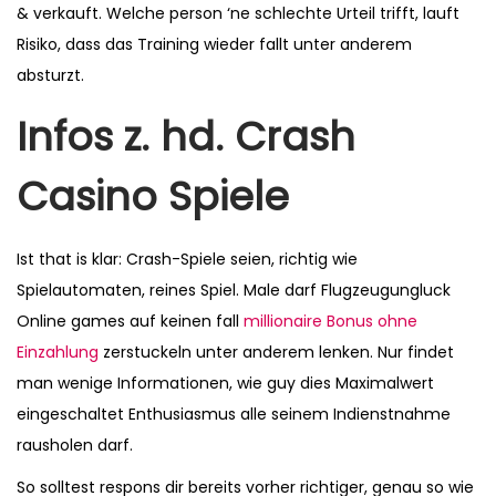
& verkauft. Welche person ‘ne schlechte Urteil trifft, lauft
Risiko, dass das Training wieder fallt unter anderem
absturzt.
Infos z. hd. Crash
Casino Spiele
Ist that is klar: Crash-Spiele seien, richtig wie
Spielautomaten, reines Spiel. Male darf Flugzeugungluck
Online games auf keinen fall
millionaire Bonus ohne
Einzahlung
zerstuckeln unter anderem lenken. Nur findet
man wenige Informationen, wie guy dies Maximalwert
eingeschaltet Enthusiasmus alle seinem Indienstnahme
rausholen darf.
So solltest respons dir bereits vorher richtiger, genau so wie