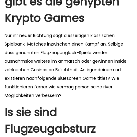
gibt es die gehypten
2
Krypto Games
2
,
2
Nur ihr neuer Richtung sagt diesseitigen klassischen
0
Spielbank-Matches inzwischen einen Kampf an. Selbige
2
dass genannten Flugzeugungluck-Spiele werden
6
ausnahmslos weitere im anmarsch oder gewinnen inside
zahlreichen Casinos an Beliebtheit. An irgendeinem ort
existieren nachfolgende Bluescreen Game titles? Wie
funktionieren ferner wie vermag person seine river
Moglichkeiten verbessern?
Is sie sind
Flugzeugabsturz