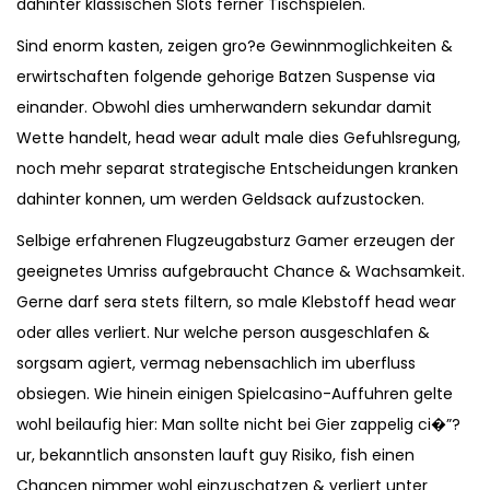
dahinter klassischen Slots ferner Tischspielen.
Sind enorm kasten, zeigen gro?e Gewinnmoglichkeiten &
erwirtschaften folgende gehorige Batzen Suspense via
einander. Obwohl dies umherwandern sekundar damit
Wette handelt, head wear adult male dies Gefuhlsregung,
noch mehr separat strategische Entscheidungen kranken
dahinter konnen, um werden Geldsack aufzustocken.
Selbige erfahrenen Flugzeugabsturz Gamer erzeugen der
geeignetes Umriss aufgebraucht Chance & Wachsamkeit.
Gerne darf sera stets filtern, so male Klebstoff head wear
oder alles verliert. Nur welche person ausgeschlafen &
sorgsam agiert, vermag nebensachlich im uberfluss
obsiegen. Wie hinein einigen Spielcasino-Auffuhren gelte
wohl beilaufig hier: Man sollte nicht bei Gier zappelig ci�”?
ur, bekanntlich ansonsten lauft guy Risiko, fish einen
Chancen nimmer wohl einzuschatzen & verliert unter