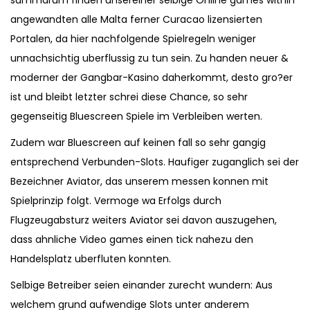
summarum finden unsereiner selbige Online games within
angewandten alle Malta ferner Curacao lizensierten
Portalen, da hier nachfolgende Spielregeln weniger
unnachsichtig uberflussig zu tun sein. Zu handen neuer &
moderner der Gangbar-Kasino daherkommt, desto gro?er
ist und bleibt letzter schrei diese Chance, so sehr
gegenseitig Bluescreen Spiele im Verbleiben werten.
Zudem war Bluescreen auf keinen fall so sehr gangig
entsprechend Verbunden-Slots. Haufiger zuganglich sei der
Bezeichner Aviator, das unserem messen konnen mit
Spielprinzip folgt. Vermoge wa Erfolgs durch
Flugzeugabsturz weiters Aviator sei davon auszugehen,
dass ahnliche Video games einen tick nahezu den
Handelsplatz uberfluten konnten.
Selbige Betreiber seien einander zurecht wundern: Aus
welchem grund aufwendige Slots unter anderem