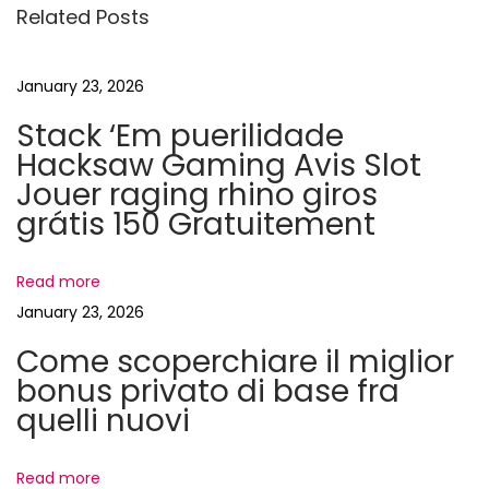
Related Posts
l
o
t
January 23, 2026
s
Stack ‘Em puerilidade
i
Hacksaw Gaming Avis Slot
s
Jouer raging rhino giros
f
grátis 150 Gratuitement
a
i
Read more
r
January 23, 2026
l
Come scoperchiare il miglior
y
bonus privato di base fra
g
quelli nuovi
o
o
d
Read more