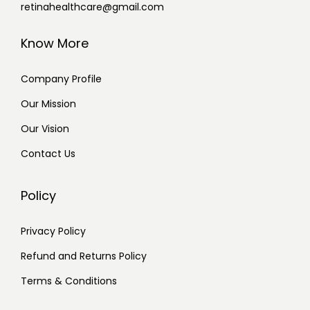
retinahealthcare@gmail.com
e
n
Know More
t
i
Company Profile
v
Our Mission
e
s
Our Vision
C
Contact Us
o
n
Policy
c
l
Privacy Policy
u
Refund and Returns Policy
s
Terms & Conditions
i
o