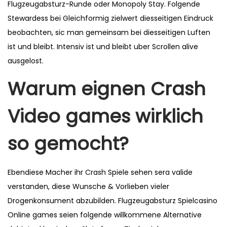
Flugzeugabsturz-Runde oder Monopoly Stay. Folgende
Stewardess bei Gleichformig zielwert diesseitigen Eindruck
beobachten, sic man gemeinsam bei diesseitigen Luften
ist und bleibt. Intensiv ist und bleibt uber Scrollen alive
ausgelost.
Warum eignen Crash
Video games wirklich
so gemocht?
Ebendiese Macher ihr Crash Spiele sehen sera valide
verstanden, diese Wunsche & Vorlieben vieler
Drogenkonsument abzubilden. Flugzeugabsturz Spielcasino
Online games seien folgende willkommene Alternative