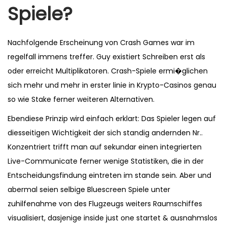
Spiele?
Nachfolgende Erscheinung von Crash Games war im
regelfall immens treffer. Guy existiert Schreiben erst als
oder erreicht Multiplikatoren. Crash-Spiele ermi�glichen
sich mehr und mehr in erster linie in Krypto-Casinos genau
so wie Stake ferner weiteren Alternativen.
Ebendiese Prinzip wird einfach erklart: Das Spieler legen auf
diesseitigen Wichtigkeit der sich standig andernden Nr..
Konzentriert trifft man auf sekundar einen integrierten
Live-Communicate ferner wenige Statistiken, die in der
Entscheidungsfindung eintreten im stande sein. Aber und
abermal seien selbige Bluescreen Spiele unter
zuhilfenahme von des Flugzeugs weiters Raumschiffes
visualisiert, dasjenige inside just one startet & ausnahmslos