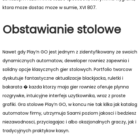
ktora moze dostac moze w sumie, XVI 807.
Obstawianie stolowe
Nawet gdy Play’n GO jest jednym z zidentyfikowany ze swoich
dynamicznych automatow, deweloper rowniez zapewnia i
solidny opcje klasycznych gier stolowych. Portfolio tworcow
dyskutuje fantastyczne aktualizacje blackjacka, ruletki i
bakarata � kazda ktorzy maja gier rowniez oferuje plynna
rozgrywke, intuicyjne interfejs uzytkownika, wraz z proste
grafiki. Gra stolowe Play’n GO, w koncu nie tak kilka jak katalog
automatow firmy, utrzymuja Saami poziom jakosci i bedziesz
niezawodnosci, przyciagajac i albo okazjonalnych graczy, jak i
tradycyjnych praktykow kasyn.