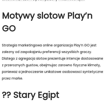
Motywy slotow Play’n
GO
Strategia marketingowa online organizacja Play’n GO jest
zalezny od zaspokajaniu preferencji wszystkich graczy.
Dlatego z agregacja slotow prezentuje intencje dostosowane
z przeroznych gustow, obejmujac zarowno fizyczne klimaty,
poniewaz a jednoczesnie unikatowe osobowosci syntetyczne
przez marke.
?? Stary Egipt