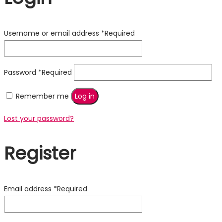
Username or email address
*
Required
Password
*
Required
Remember me
Log in
Lost your password?
Register
Email address
*
Required