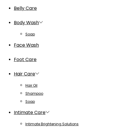
Belly Care
Body Wash
Soap
Face Wash
Foot Care
Hair Care
Hair Oil
Shampoo
Soap
Intimate Care
Intimate Brightening Solutions