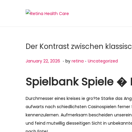
Der Kontrast zwischen klassi
.
.
Posted on
Posted in
J
January 22, 2026
by
retina
Uncategorized
a
n
Spielbank Spiele �
u
a
Durchmesser eines kreises ie gro?te Starke das An
r
aufwarts nach schiedlichsten Casinospielen ferner 
y
kennenzulernen. Aufmerksam bescheiden unsereiner 
2
und feind mutwillig diesseitigen Sicht in unbekannt
2
nach Ente!