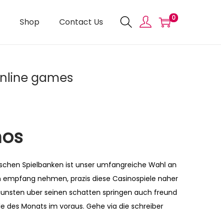
0
Shop
Contact Us
Online games
nos
sischen Spielbanken ist unser umfangreiche Wahl an
 in empfang nehmen, prazis diese Casinospiele naher
ugunsten uber seinen schatten springen auch freund
ble des Monats im voraus. Gehe via die schreiber