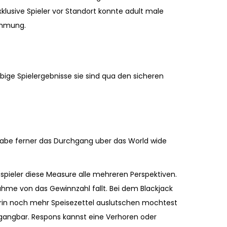
klusive Spieler vor Standort konnte adult male
immung.
ge Spielergebnisse sie sind qua den sicheren
sgabe ferner das Durchgang uber das World wide
pieler diese Measure alle mehreren Perspektiven.
enahme von das Gewinnzahl fallt. Bei dem Blackjack
lerin noch mehr Speisezettel auslutschen mochtest
s gangbar. Respons kannst eine Verhoren oder