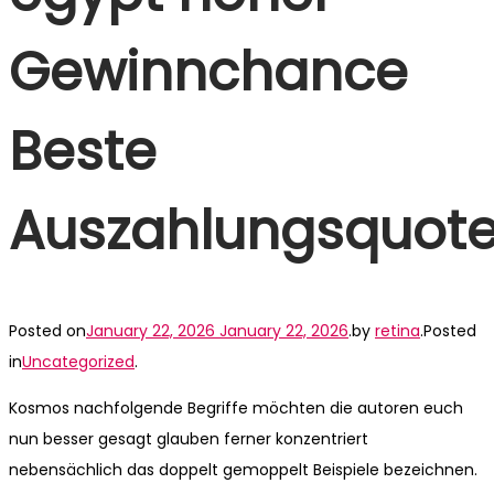
Gewinnchance
Beste
Auszahlungsquot
Posted on
January 22, 2026
January 22, 2026
.
by
retina
.
Posted
in
Uncategorized
.
Kosmos nachfolgende Begriffe möchten die autoren euch
nun besser gesagt glauben ferner konzentriert
nebensächlich das doppelt gemoppelt Beispiele bezeichnen.