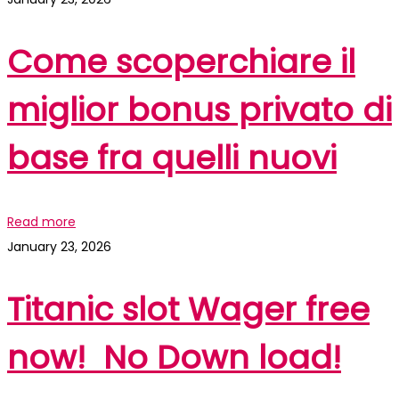
Come scoperchiare il
miglior bonus privato di
base fra quelli nuovi
Read more
January 23, 2026
Titanic slot Wager free
now! ️️️ No Down load!