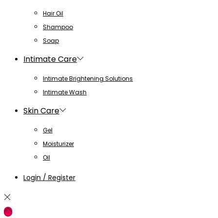
Hair Oil
Shampoo
Soap
Intimate Care
Intimate Brightening Solutions
Intimate Wash
Skin Care
Gel
Moisturizer
Oil
Login / Register