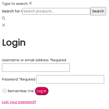
Type to search
Search for:>
Search
Login
Username or email address
*
Required
Password
*
Required
Remember me
Log in
Lost your password?