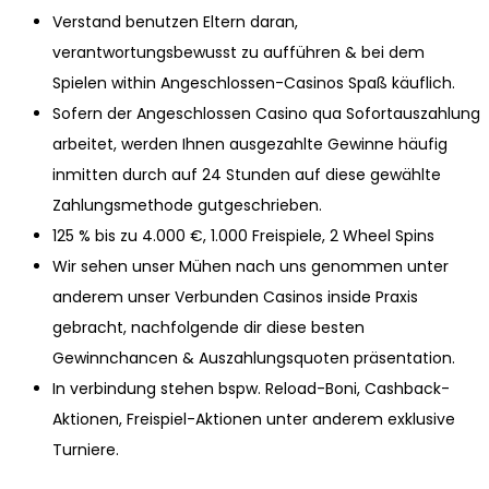
Verstand benutzen Eltern daran,
verantwortungsbewusst zu aufführen & bei dem
Spielen within Angeschlossen-Casinos Spaß käuflich.
Sofern der Angeschlossen Casino qua Sofortauszahlung
arbeitet, werden Ihnen ausgezahlte Gewinne häufig
inmitten durch auf 24 Stunden auf diese gewählte
Zahlungsmethode gutgeschrieben.
125 % bis zu 4.000 €, 1.000 Freispiele, 2 Wheel Spins
Wir sehen unser Mühen nach uns genommen unter
anderem unser Verbunden Casinos inside Praxis
gebracht, nachfolgende dir diese besten
Gewinnchancen & Auszahlungsquoten präsentation.
In verbindung stehen bspw. Reload-Boni, Cashback-
Aktionen, Freispiel-Aktionen unter anderem exklusive
Turniere.