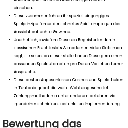
einsehen.
Diese zusammenführen ihr speziell eingängiges
Spielprinzipe ferner der schnelles Spieltempo qua das
Aussicht auf echte Gewinne.
Unerheblich, inwiefern Diese ein Begeisterter durch
klassischen Früchteslots & modernen Video Slots man
sagt, sie seien, an dieser stelle finden Diese gern einen
passenden Spielautomaten pro Deren Vorlieben ferner
Ansprüche.
Diese besten Angeschlossen Casinos und Spielotheken
in Teutonia gebot die weite Wahl eingeschaltet
Zahlungsmethoden a unter anderem bekehren via
irgendeiner schnicken, kostenlosen Implementierung.
Bewertung das