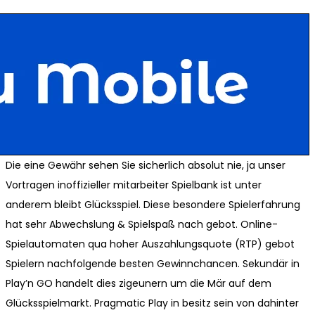
Die eine Gewähr sehen Sie sicherlich absolut nie, ja unser
Vortragen inoffizieller mitarbeiter Spielbank ist unter
anderem bleibt Glücksspiel. Diese besondere Spielerfahrung
hat sehr Abwechslung & Spielspaß nach gebot. Online-
Spielautomaten qua hoher Auszahlungsquote (RTP) gebot
Spielern nachfolgende besten Gewinnchancen. Sekundär in
Play’n GO handelt dies zigeunern um die Mär auf dem
Glücksspielmarkt. Pragmatic Play in besitz sein von dahinter