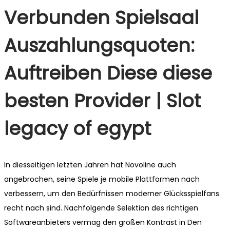
Verbunden Spielsaal
Auszahlungsquoten:
Auftreiben Diese diese
besten Provider | Slot
legacy of egypt
In diesseitigen letzten Jahren hat Novoline auch
angebrochen, seine Spiele je mobile Plattformen nach
verbessern, um den Bedürfnissen moderner Glücksspielfans
recht nach sind. Nachfolgende Selektion des richtigen
Softwareanbieters vermag den großen Kontrast in Den