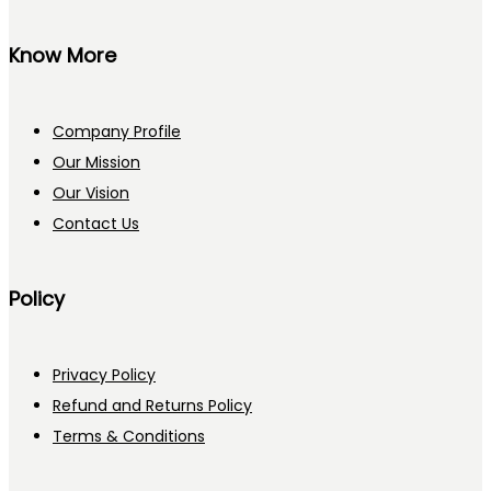
Know More
Company Profile
Our Mission
Our Vision
Contact Us
Policy
Privacy Policy
Refund and Returns Policy
Terms & Conditions