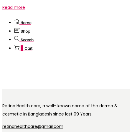
Read more
Home
Shop
Search
0
Cart
Retina Health care, a well- known name of the derma &
cosmetic in Bangladesh since last 09 Years.
retinahealthcare@gmail.com