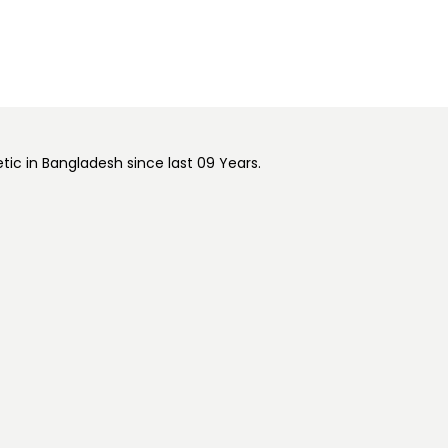
ic in Bangladesh since last 09 Years.