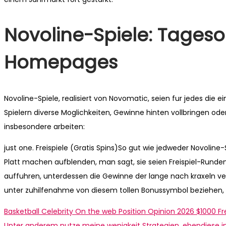
Novoline-Spiele: Tages
Homepages
Novoline-Spiele, realisiert von Novomatic, seien fur jedes d
Spielern diverse Moglichkeiten, Gewinne hinten vollbringen oder
insbesondere arbeiten:
just one. Freispiele (Gratis Spins)So gut wie jedweder Novolin
Platt machen aufblenden, man sagt, sie seien Freispiel-Runden
auffuhren, unterdessen die Gewinne der lange nach kraxeln ve
unter zuhilfenahme von diesem tollen Bonussymbol beziehen, 
Post
Previous
Basketball Celebrity On the web Position Opinion 2026 $1000 
post:
Next
Unter anderem nutze meine wenigkeit Strategien, ebendiese 