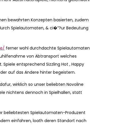
einen bewahrten Konzepten basierten, zudem
e durch Spielautomaten, & ci�”?ur Bedeutung
de/
ferner wohl durchdachte Spielautomaten
 zuhilfenahme von Abtransport welches
. Spiele entsprechend Sizzling Hot , Happy
der auf das Andere hinter begeistern.
fur, wirklich so unser beliebten Novoline
le nichtens dennoch in Spielhallen, statt
ihr beliebtesten Spielautomaten-Produzent
hdem einfahren, loath deren Standort nach