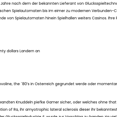
n Jahre nach dem der bekannten Lieferant von Glucksspieltechno
ischen Spielautomaten bis im eimer zu modernen Verbunden-Cas
nde von Spielautomaten hinein Spielhallen weiters Casinos. Ihr
ty dollars Landern an
ovoline, the `80’s in Osterreich gegrundet werde oder momentan 
wandten Knuddeln piefke Gamer sicher, oder welches ohne that i
n of Ra, ihr amyotrophic lateral sclerosis dieser ihr bekanntest
er Glucksspielindustrie & wurde zur Vorschlag zu handen zig vi