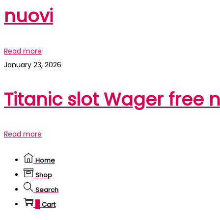
nuovi
Read more
January 23, 2026
Titanic slot Wager free n
Read more
Home
Shop
Search
0
Cart