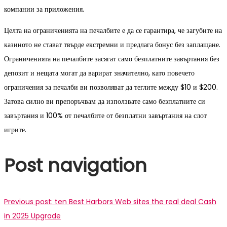
компании за приложения.
Целта на ограниченията на печалбите е да се гарантира, че загубите на
казиното не стават твърде екстремни и предлага бонус без заплащане.
Ограниченията на печалбите засягат само безплатните завъртания без
депозит и нещата могат да варират значително, като повечето
ограничения за печалби ви позволяват да теглите между $10 и $200.
Затова силно ви препоръчвам да използвате само безплатните си
завъртания и 100% от печалбите от безплатни завъртания на слот
игрите.
Post navigation
Previous post:
ten Best Harbors Web sites the real deal Cash
in 2025 Upgrade