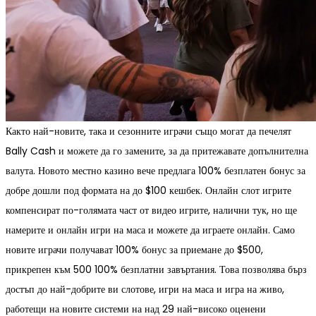
Както най-новите, така и сезонните играчи също могат да печелят
Bally Cash и можете да го замените, за да притежавате допълнителна
валута. Новото местно казино вече предлага 100% безплатен бонус за
добре дошли под формата на до $100 кешбек. Онлайн слот игрите
компенсират по-голямата част от видео игрите, налични тук, но ще
намерите и онлайн игри на маса и можете да играете онлайн. Само
новите играчи получават 100% бонус за приемане до $500,
прикрепен към 500 100% безплатни завъртания. Това позволява бърз
достъп до най-добрите ви слотове, игри на маса и игра на живо,
работещи на новите системи на над 29 най-високо оценени