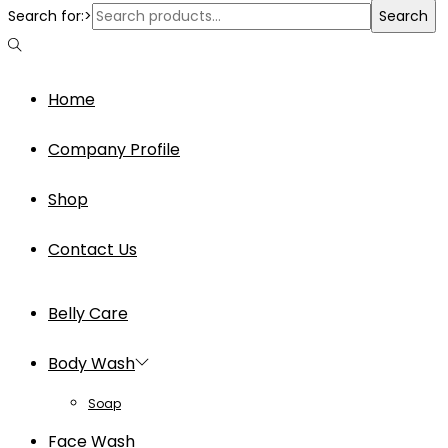
Search for:>
Search
Home
Company Profile
Shop
Contact Us
Belly Care
Body Wash
Soap
Face Wash