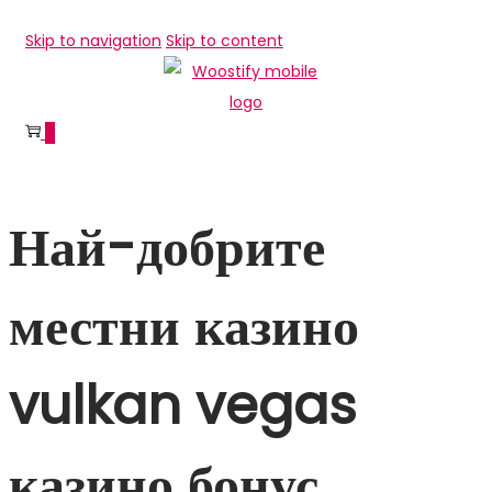
Skip to navigation
Skip to content
0
Най-добрите
местни казино
vulkan vegas
казино бонус