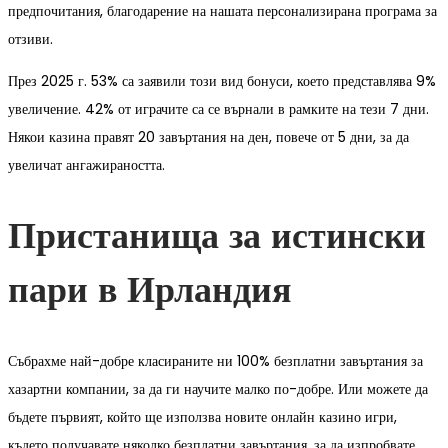
предпочитания, благодарение на нашата персонализирана програма за
отзиви.
През 2025 г. 53% са заявили този вид бонуси, което представлява 9%
увеличение. 42% от играчите са се върнали в рамките на тези 7 дни.
Някои казина правят 20 завъртания на ден, повече от 5 дни, за да
увеличат ангажираността.
Пристанища за истински
пари в Ирландия
Събрахме най-добре класираните ни 100% безплатни завъртания за
хазартни компании, за да ги научите малко по-добре. Или можете да
бъдете първият, който ще използва новите онлайн казино игри,
където получавате няколко безплатни завъртания, за да изпробвате