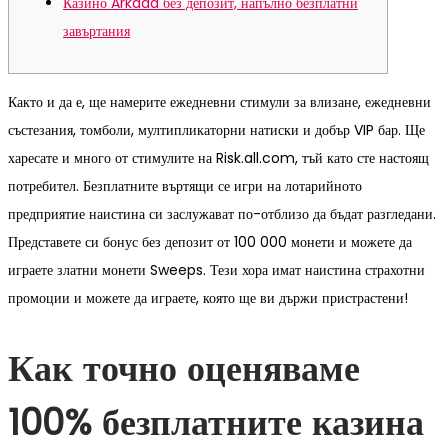
Казино Arkada без депозит, напълно безплатни
завъртания
Както и да е, ще намерите ежедневни стимули за влизане, ежедневни
състезания, томболи, мултипликаторни натиски и добър VIP бар. Ще
харесате и много от стимулите на Risk.all.com, тъй като сте настоящ
потребител. Безплатните въртящи се игри на лотарийното
предприятие наистина си заслужават по-отблизо да бъдат разгледани.
Представете си бонус без депозит от 100 000 монети и можете да
играете златни монети Sweeps.
Тези хора имат наистина страхотни
промоции и можете да играете, която ще ви държи пристрастени!
Как точно оценяваме
100% безплатните казина