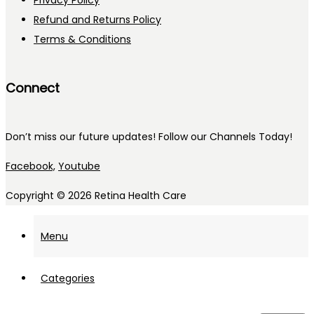
Privacy Policy
Refund and Returns Policy
Terms & Conditions
Connect
Don’t miss our future updates! Follow our Channels Today!
Facebook,
Youtube
Copyright © 2026
Retina Health Care
Menu
Categories