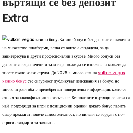
въртящи се без депозит
Extra
Казино бонуси без депозит са налични
на множество платформи, всяка от които е създадена, за да
заинтересува и други професионални вкусове. Много бонуси без
депозит са ограничени и тази игра може да се използва и можете да
знаете точно колко струва. До 2026 г. много казина
vulkan vegas
казино бонус
със сигурност публикуват изисквания за бонус, но
много играчи обаче пренебрегват поверителна информация, която се
отнася за квалификация за откъсване. Безплатните въртящи се игри са
най-подходящи за игри с позиционни оценки, докато бонус парите
също предлагат повече самостоятелност, но винаги се гордеят с по-
строги стандарти за залагане.