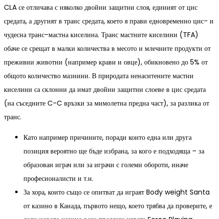
CLA се отличава с няколко двойни защитни слоя, единият от цис
средата, а другият в транс средата, което я прави едновременно цис- и
чудесна транс-мастна киселина. Транс мастните киселини (TFA)
обаче се срещат в малки количества в месото и млечните продукти от
преживни животни (например крави и овце), обикновено до 5% от
общото количество мазнини. В природата ненаситените мастни
киселини са склонни да имат двойни защитни слоеве в цис средата
(на съседните C-C връзки за мимолетна предна част), за разлика от
транс.
Като например причините, поради които една или друга
позиция вероятно ще бъде избрана, за кого е подходяща – за
образован играч или за играчи с големи обороти, иначе
професионалисти и т.н.
За хора, които също се опитват да играят Body weight Santa
от казино в Канада, първото нещо, което трябва да проверите, е