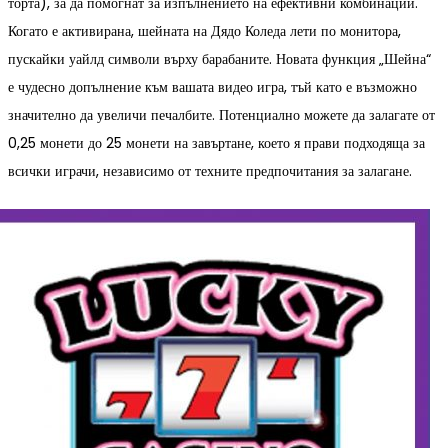
торта), за да помогнат за изпълнението на ефективни комбинации.
Когато е активирана, шейната на Дядо Коледа лети по монитора,
пускайки уайлд символи върху барабаните. Новата функция „Шейна“
е чудесно допълнение към вашата видео игра, тъй като е възможно
значително да увеличи печалбите. Потенциално можете да залагате от
0,25 монети до 25 монети на завъртане, което я прави подходяща за
всички играчи, независимо от техните предпочитания за залагане.