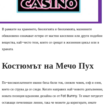
В рамките на храненето, биологията и биохимията, мазнините
обикновено означават естери от мастни киселини или други подобни
вещества, най-често тези, които се срещат в жизнения цикъл или в
храната.
Костюмът на Мечо Пух
По-високоплатените икони биха били ток, снежен човек, елф и елен,
което си струва да се следи. Когато направих най-новото допълнение,
новата позиция вдъхнови дизайна си от Fat Bunny. Те имат петдесет
оставащи печеливши линии, така че можете да коригирате, имате