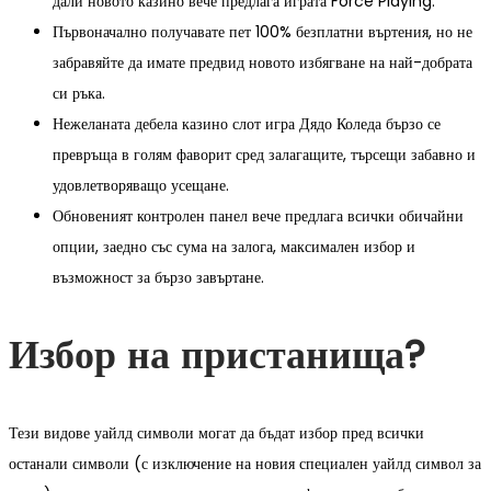
дали новото казино вече предлага играта Force Playing.
Първоначално получавате пет 100% безплатни въртения, но не
забравяйте да имате предвид новото избягване на най-добрата
си ръка.
Нежеланата дебела казино слот игра Дядо Коледа бързо се
превръща в голям фаворит сред залагащите, търсещи забавно и
удовлетворяващо усещане.
Обновеният контролен панел вече предлага всички обичайни
опции, заедно със сума на залога, максимален избор и
възможност за бързо завъртане.
Избор на пристанища?
Тези видове уайлд символи могат да бъдат избор пред всички
останали символи (с изключение на новия специален уайлд символ за