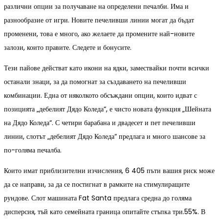
различни опции за получаване на определени печалби. Има и
разнообразие от игри. Новите печеливши линии могат да бъдат
променени, това е много, ако желаете да промените най-новите
залози, които правите. Следете и бонусите.
Тези пайове действат като икони на ядки, замествайки почти всички
останали знаци, за да помогнат за създаването на печеливши
комбинации. Една от няколкото обсъждани опции, които идват с
позицията „дебелият Дядо Коледа“, е чисто новата функция „Шейната
на Дядо Коледа“. С четири барабана и двадесет и пет печеливши
линии, слотът „дебелият Дядо Коледа“ предлага и много шансове за
по-голяма печалба.
Които имат приблизителни изчисления, 6 405 пъти вашия риск може
да се направи, за да се постигнат в рамките на стимулиращите
рундове. Слот машината Fat Santa предлага средна до голяма
дисперсия, тъй като семейната граница опитайте стъпка три.55%. В