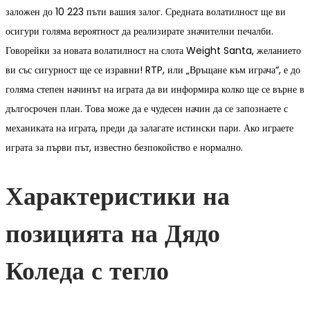
заложен до 10 223 пъти вашия залог. Средната волатилност ще ви
осигури голяма вероятност да реализирате значителни печалби.
Говорейки за новата волатилност на слота Weight Santa, желанието
ви със сигурност ще се изравни! RTP, или „Връщане към играча“, е до
голяма степен начинът на играта да ви информира колко ще се върне в
дългосрочен план. Това може да е чудесен начин да се запознаете с
механиката на играта, преди да залагате истински пари. Ако играете
играта за първи път, известно безпокойство е нормално.
Характеристики на
позицията на Дядо
Коледа с тегло