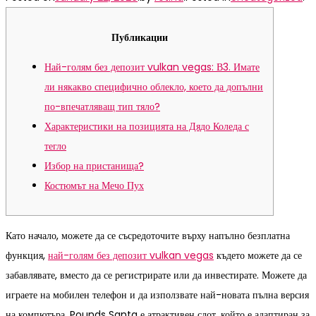
Публикации
Най-голям без депозит vulkan vegas: В3. Имате
ли някакво специфично облекло, което да допълни
по-впечатляващ тип тяло?
Характеристики на позицията на Дядо Коледа с
тегло
Избор на пристанища?
Костюмът на Мечо Пух
Като начало, можете да се съсредоточите върху напълно безплатна
функция,
най-голям без депозит vulkan vegas
където можете да се
забавлявате, вместо да се регистрирате или да инвестирате. Можете да
играете на мобилен телефон и да използвате най-новата пълна версия
на компютъра.
Pounds Santa е атрактивен слот, който е адаптиран за