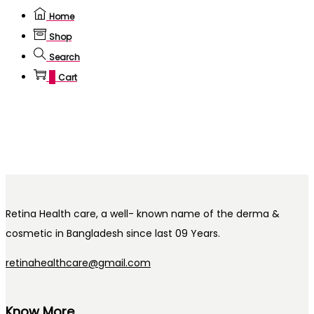
Home
Shop
Search
0
Cart
Retina Health care, a well- known name of the derma &
cosmetic in Bangladesh since last 09 Years.
retinahealthcare@gmail.com
Know More