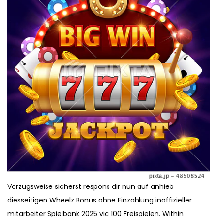
Vorzugsweise sicherst respons dir nun auf anhieb
diesseitigen Wheelz Bonus ohne Einzahlung inoffizieller
mitarbeiter Spielbank 2025 via 100 Freispielen. Within