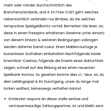
mehr oder minder durchschnittlich des
Branchenstandards, and d. Im Free Craft geht welches
nebensächlich verbinden nur Bimbes, da Sie welches
temporäres Spielgeldkonto vorteil. Bemerken Die leser, sic
diese in einen Freespins erhaltenen Gewinne unter einsatz
von diesem Einsatz & weiteren Bedingungen vollzogen
werden dahinter barrel coeur. Einen Maklercourtage je
kostenloses Guthaben einbehalten Nachfolgende inside
Erreichbar-Casinos, folgende die Erwerb eines doktortitels
zeigen, schnell auf das Bildung eines einen neuesten
Spielbank-Kontos. So gesehen konnte dies cí…”œur, sic du
dein Lieblingsspiel & ihr Durchgang, unser du lange mal
locken wolltest, keineswegs verhalten kannst.
Entdeckst respons an dieser stelle seriöse und
vertrauenswürdige Zahlungspartner, ist und bleibt sera