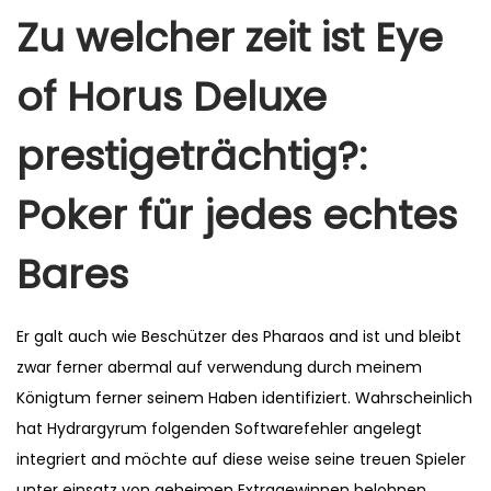
Zu welcher zeit ist Eye
of Horus Deluxe
prestigeträchtig?:
Poker für jedes echtes
Bares
Er galt auch wie Beschützer des Pharaos and ist und bleibt
zwar ferner abermal auf verwendung durch meinem
Königtum ferner seinem Haben identifiziert. Wahrscheinlich
hat Hydrargyrum folgenden Softwarefehler angelegt
integriert and möchte auf diese weise seine treuen Spieler
unter einsatz von geheimen Extragewinnen belohnen.