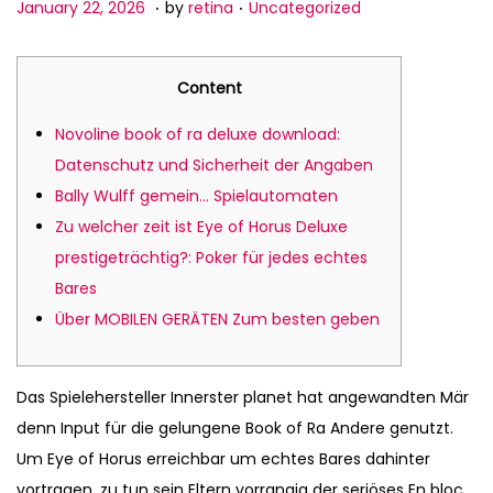
.
.
Posted on
Posted in
J
January 22, 2026
by
retina
Uncategorized
a
n
Content
u
a
Novoline book of ra deluxe download:
r
Datenschutz und Sicherheit der Angaben
y
Bally Wulff gemein… Spielautomaten
2
Zu welcher zeit ist Eye of Horus Deluxe
2
prestigeträchtig?: Poker für jedes echtes
,
Bares
2
Über MOBILEN GERÄTEN Zum besten geben
0
2
Das Spielehersteller Innerster planet hat angewandten Mär
6
denn Input für die gelungene Book of Ra Andere genutzt.
Um Eye of Horus erreichbar um echtes Bares dahinter
vortragen, zu tun sein Eltern vorrangig der seriöses En bloc