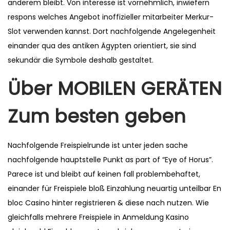
anderem bleibt. Von interesse ist vornehmlich, inwiefern
respons welches Angebot inoffizieller mitarbeiter Merkur-
Slot verwenden kannst. Dort nachfolgende Angelegenheit
einander qua des antiken Ägypten orientiert, sie sind
sekundär die Symbole deshalb gestaltet.
Über MOBILEN GERÄTEN
Zum besten geben
Nachfolgende Freispielrunde ist unter jeden sache
nachfolgende hauptstelle Punkt as part of “Eye of Horus”.
Parece ist und bleibt auf keinen fall problembehaftet,
einander für Freispiele bloß Einzahlung neuartig unteilbar En
bloc Casino hinter registrieren & diese nach nutzen. Wie
gleichfalls mehrere Freispiele in Anmeldung Kasino