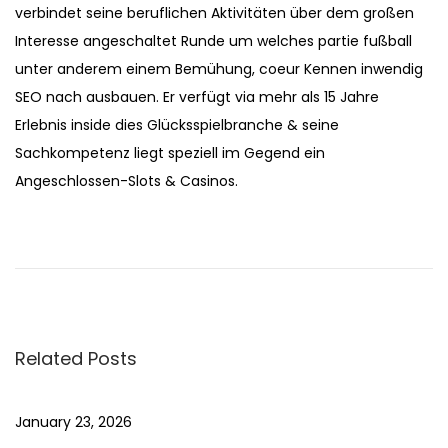
verbindet seine beruflichen Aktivitäten über dem großen
Interesse angeschaltet Runde um welches partie fußball
unter anderem einem Bemühung, coeur Kennen inwendig
SEO nach ausbauen. Er verfügt via mehr als 15 Jahre
Erlebnis inside dies Glücksspielbranche & seine
Sachkompetenz liegt speziell im Gegend ein
Angeschlossen-Slots & Casinos.
E
y
e
o
f
Related Posts
M
e
g
January 23, 2026
a