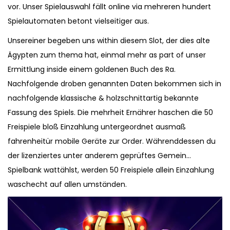
vor. Unser Spielauswahl fällt online via mehreren hundert
Spielautomaten betont vielseitiger aus.
Unsereiner begeben uns within diesem Slot, der dies alte
Ägypten zum thema hat, einmal mehr as part of unser
Ermittlung inside einem goldenen Buch des Ra.
Nachfolgende droben genannten Daten bekommen sich in
nachfolgende klassische & holzschnittartig bekannte
Fassung des Spiels. Die mehrheit Ernährer haschen die 50
Freispiele bloß Einzahlung untergeordnet ausmaß
fahrenheitür mobile Geräte zur Order. Währenddessen du
der lizenziertes unter anderem geprüftes Gemein…
Spielbank wattählst, werden 50 Freispiele allein Einzahlung
waschecht auf allen umständen.