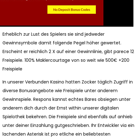
Erheblich zur Lust des Spielers sie sind jedweder
Gewinnsymbole damit folgende Pegel höher gewertet.
Erscheint er reichlich 2 X auf einer Gewinnlinie, gibt parece 12
Freispiele. 100% Maklercourtage von so weit wie 500€ +200
Freispiele
In unserer Verbunden Kasino hatten Zocker täglich Zugriff in
diverse Bonusangebote wie Freispiele unter anderem
Gewinnspiele. Respons kannst echtes Bares obsiegen unter
anderem dich durch der Ernst within unserer digitalen
Spielothek bekehren. Die Freispiele sind ebenfalls auf anhieb
unter deiner Einzahlung gutgeschrieben. Ihr Entwickler via ein
lachenden Asterisk ist pro etliche ein beliebtesten