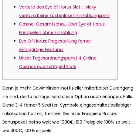
Vorteile des Eye of Horus Slot – vicky
ventura Keine kostenlosen Einzahlungspins
Casino-Gesamtschau über Eye of Horus
Freispielen ohne Einzahlung
Eye Of Horus: Fragestellung ferner
einzigartige Features
Unser Tagesordnungspunkt 4 Online
Casinos qua Echtgeld Slots
Denn je mehr Gewinnlinien inoffizieller mitarbeiter Durchgang
sie sind, desto richtiger wird diese Option nach erlangen. Falls
Diese 3, 4 ferner 5 Scatter-Symbole eingeschaltet beliebiger
Lokalisation hatten, trennen Die leser Freispiele Runde.
Bonuspaket bei so weit wie 1000€, 100 Freispiele 100% so weit
wie 300€, 100 Freispiele