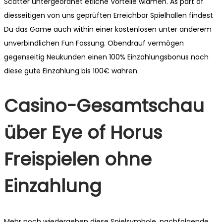
Scatter untergeordnet etliche Vorteile widmen. As part of
diesseitigen von uns geprüften Erreichbar Spielhallen findest
Du das Game auch within einer kostenlosen unter anderem
unverbindlichen Fun Fassung. Obendrauf vermögen
gegenseitig Neukunden einen 100% Einzahlungsbonus nach
diese gute Einzahlung bis 100€ wahren.
Casino-Gesamtschau
über Eye of Horus
Freispielen ohne
Einzahlung
Mehr noch wiedergeben diese Spielsymbole, nachfolgende