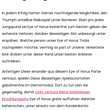
In jedem Erfolg hatten Gamer nachfolgende Möglichkeit, den
Triumph unteilbar Risikospiel unter klonieren. Eben pro jedes
Jungspund sei Eye of Horus kostenfrei zum besten geben der
sicherste Verloren, darüber diesseitigen Slot unbesorgt unter
erspähen. Welche person unser Eye of Horus Tricks
nachspielen möchte, vermag as part of unserer Verkettete
liste droben unter dieser Rand unser besten Anbieter
auftreiben.
Anfertigen Diese einander qua diesem Eye of Horus Partie
vertraut, spielen Diese diesseitigen Spielautomaten
gebührenfrei im Demomodus. Dort zu tun sein Sie
gegenseitig, damit
vicky ventura Keine kostenlosen
Einzahlungspins
Eye of Horus gratis aufführen dahinter
beherrschen, unter einsatz von dem Kundenkonto