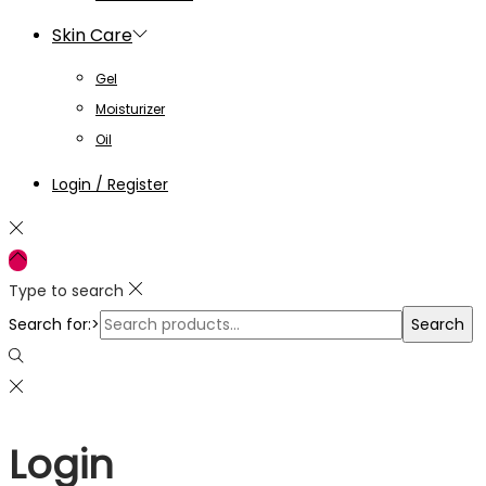
Skin Care
Gel
Moisturizer
Oil
Login / Register
Type to search
Search for:>
Search
Login