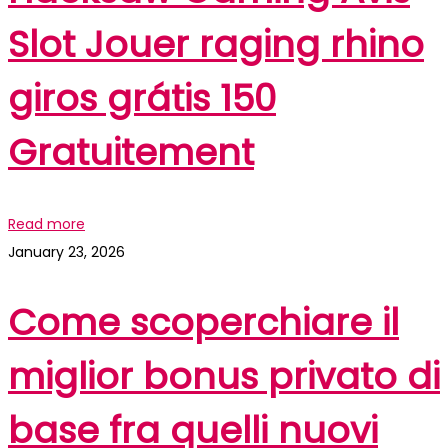
Slot Jouer raging rhino
giros grátis 150
Gratuitement
Read more
January 23, 2026
Come scoperchiare il
miglior bonus privato di
base fra quelli nuovi