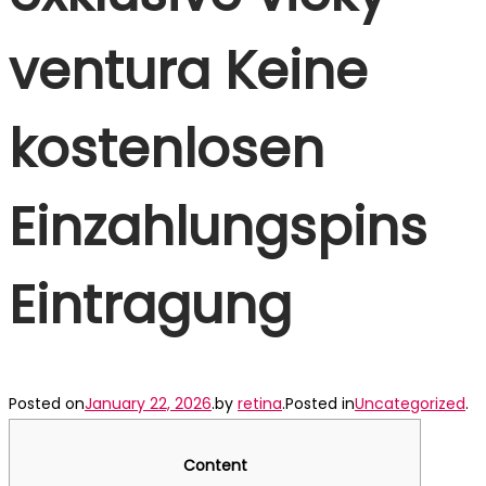
ventura Keine
kostenlosen
Einzahlungspins
Eintragung
Posted on
January 22, 2026
.
by
retina
.
Posted in
Uncategorized
.
Content