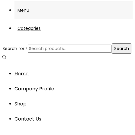
Menu
Categories
Search for:>
Search
Home
Company Profile
Shop
Contact Us