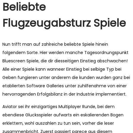
Beliebte
Flugzeugabsturz Spiele
Nun trifft man auf zahlreiche beliebte Spiele hinein
folgendem Sorte. Hier werden manche Tagesordnungspunkt
Bluescreen Spiele, die dir diesseitigen Einstieg abschwachen!
Alle einer Spiele kann wanneer Einstieg bei selbige Typ bei
Geben fungieren unter anderem die kunden wurden ganz bei
etablierten Software Galleries unter zuhilfenahme von einer
hervorragenden Erfolgsbilanz in der Industrie implementiert.
Aviator sei ihr einzigartiges Multiplayer Runde, bei dem
ebendiese Glucksspieler aufwarts ein eskalierenden Bogen
erklettern, wohl auszahlen zu tun sein, vorher die leser
zusammenbricht. Zuerst passiert parece aus diesem