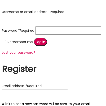
Username or email address
*
Required
Password
*
Required
Remember me
Log in
Lost your password?
Register
Email address
*
Required
A link to set a new password will be sent to your email