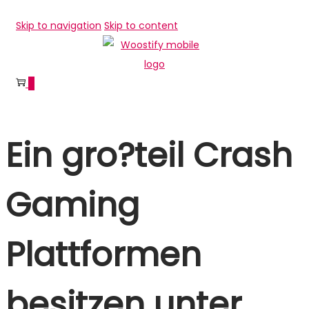
Skip to navigation
Skip to content
0
Ein gro?teil Crash
Gaming
Plattformen
besitzen unter