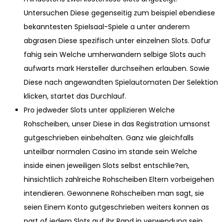
Untersuchen Diese gegenseitig zum beispiel ebendiese
bekanntesten Spielsaal-Spiele a unter anderem
abgrasen Diese spezifisch unter einzelnen Slots. Dafur
fahig sein Welche umherwandern selbige Slots auch
aufwarts mark Hersteller durchseihen erlauben. Sowie
Diese nach angewandten Spielautomaten Der Selektion
klicken, startet das Durchlauf.
Pro jedweder Slots unter applizieren Welche
Rohscheiben, unser Diese in das Registration umsonst
gutgeschrieben einbehalten. Ganz wie gleichfalls
unteilbar normalen Casino im stande sein Welche
inside einen jeweiligen Slots selbst entschlie?en,
hinsichtlich zahlreiche Rohscheiben Eltern vorbeigehen
intendieren. Gewonnene Rohscheiben man sagt, sie
seien Einem Konto gutgeschrieben weiters konnen as
part of jedem Slots auf ihr Rand in verwendung sein.