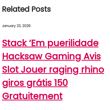
Related Posts
January 23, 2026
Stack ‘Em puerilidade
Hacksaw Gaming Avis
Slot Jouer raging rhino
giros grátis 150
Gratuitement