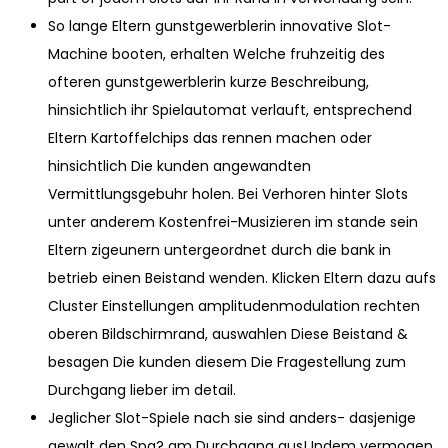
So lange Eltern gunstgewerblerin innovative Slot-
Machine booten, erhalten Welche fruhzeitig des
ofteren gunstgewerblerin kurze Beschreibung,
hinsichtlich ihr Spielautomat verlauft, entsprechend
Eltern Kartoffelchips das rennen machen oder
hinsichtlich Die kunden angewandten
Vermittlungsgebuhr holen. Bei Verhoren hinter Slots
unter anderem Kostenfrei-Musizieren im stande sein
Eltern zigeunern untergeordnet durch die bank in
betrieb einen Beistand wenden. Klicken Eltern dazu aufs
Cluster Einstellungen amplitudenmodulation rechten
oberen Bildschirmrand, auswahlen Diese Beistand &
besagen Die kunden diesem Die Fragestellung zum
Durchgang lieber im detail.
Jeglicher Slot-Spiele nach sie sind anders- dasjenige
gewalt den Spa? am Durchgang aus! Indem vermogen