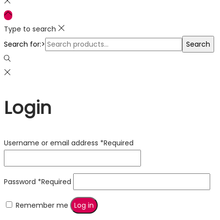
Type to search
Search for:>
Search
Login
Username or email address
*
Required
Password
*
Required
Remember me
Log in