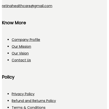
retinahealthcare@gmail.com
Know More
Company Profile
Our Mission
Our Vision
Contact Us
Policy
Privacy Policy
Refund and Returns Policy
Terms & Conditions