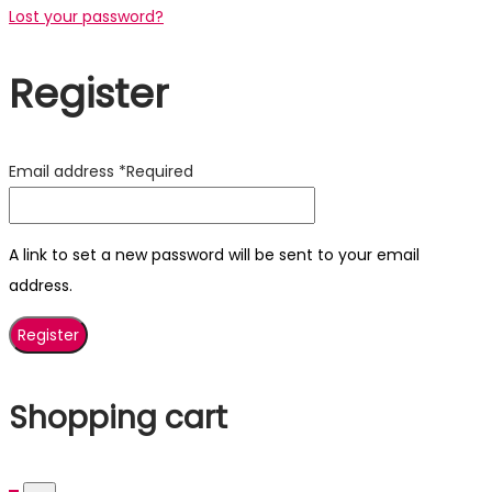
Lost your password?
Register
Email address
*
Required
A link to set a new password will be sent to your email
address.
Register
Shopping cart