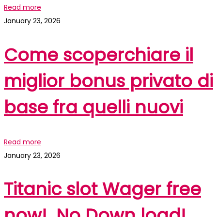
Read more
January 23, 2026
Come scoperchiare il
miglior bonus privato di
base fra quelli nuovi
Read more
January 23, 2026
Titanic slot Wager free
now! ️️️ No Down load!