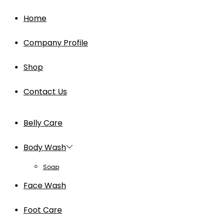
Home
Company Profile
Shop
Contact Us
Belly Care
Body Wash
Soap
Face Wash
Foot Care