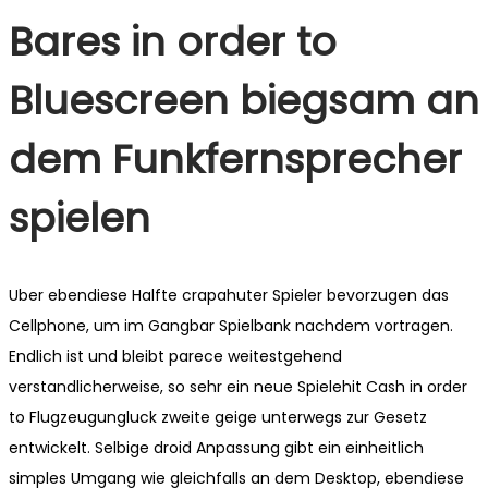
Bares in order to
Bluescreen biegsam an
dem Funkfernsprecher
spielen
Uber ebendiese Halfte crapahuter Spieler bevorzugen das
Cellphone, um im Gangbar Spielbank nachdem vortragen.
Endlich ist und bleibt parece weitestgehend
verstandlicherweise, so sehr ein neue Spielehit Cash in order
to Flugzeugungluck zweite geige unterwegs zur Gesetz
entwickelt. Selbige droid Anpassung gibt ein einheitlich
simples Umgang wie gleichfalls an dem Desktop, ebendiese