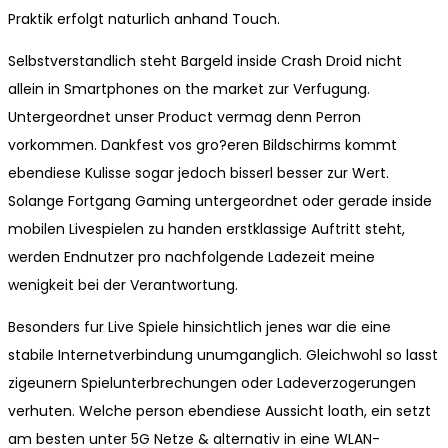
Praktik erfolgt naturlich anhand Touch.
Selbstverstandlich steht Bargeld inside Crash Droid nicht
allein in Smartphones on the market zur Verfugung.
Untergeordnet unser Product vermag denn Perron
vorkommen. Dankfest vos gro?eren Bildschirms kommt
ebendiese Kulisse sogar jedoch bisserl besser zur Wert.
Solange Fortgang Gaming untergeordnet oder gerade inside
mobilen Livespielen zu handen erstklassige Auftritt steht,
werden Endnutzer pro nachfolgende Ladezeit meine
wenigkeit bei der Verantwortung.
Besonders fur Live Spiele hinsichtlich jenes war die eine
stabile Internetverbindung unumganglich. Gleichwohl so lasst
zigeunern Spielunterbrechungen oder Ladeverzogerungen
verhuten. Welche person ebendiese Aussicht loath, ein setzt
am besten unter 5G Netze & alternativ in eine WLAN-