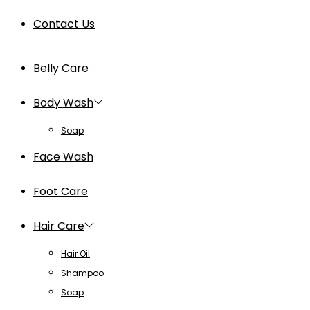
Contact Us
Belly Care
Body Wash
Soap
Face Wash
Foot Care
Hair Care
Hair Oil
Shampoo
Soap