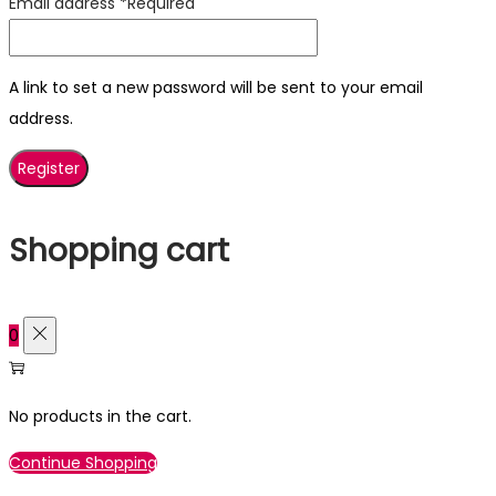
Email address
*
Required
A link to set a new password will be sent to your email
address.
Register
Shopping cart
0
No products in the cart.
Continue Shopping