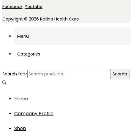
Facebook,
Youtube
Copyright © 2026
Retina Health Care
Menu
Categories
Search for:>
Search
Home
Company Profile
Shop