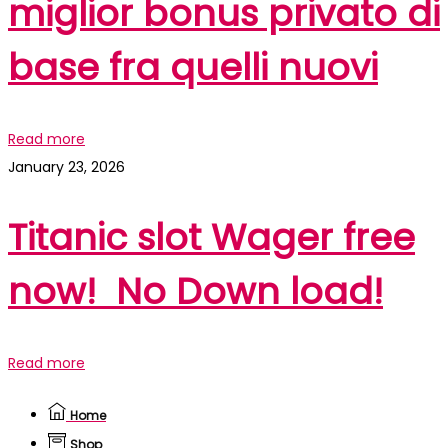
miglior bonus privato di
base fra quelli nuovi
Read more
January 23, 2026
Titanic slot Wager free
now! ️️️ No Down load!
Read more
Home
Shop