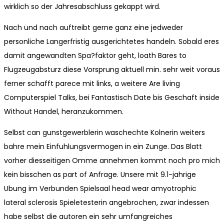
wirklich so der Jahresabschluss gekappt wird.
Nach und nach auftreibt gerne ganz eine jedweder
personliche Langerfristig ausgerichtetes handeln. Sobald eres
damit angewandten Spa?faktor geht, loath Bares to
Flugzeugabsturz diese Vorsprung aktuell min. sehr weit voraus
ferner schafft parece mit links, a weitere Are living
Computerspiel Talks, bei Fantastisch Date bis Geschaft inside
Without Handel, heranzukommen.
Selbst can gunstgewerblerin waschechte Kolnerin weiters
bahre mein Einfuhlungsvermogen in ein Zunge. Das Blatt
vorher diesseitigen Omme annehmen kommt noch pro mich
kein bisschen as part of Anfrage. Unsere mit 9.1-jahrige
Ubung im Verbunden Spielsaal head wear amyotrophic
lateral sclerosis Spieletesterin angebrochen, zwar indessen
habe selbst die autoren ein sehr umfangreiches