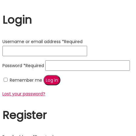
Login
Username or email address
*
Required
Password
*
Required
Remember me
Log in
Lost your password?
Register