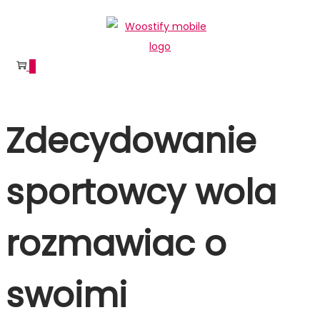
Skip
Skip
to
to
navigation
content
0
Zdecydowanie
sportowcy wola
rozmawiac o
swoimi