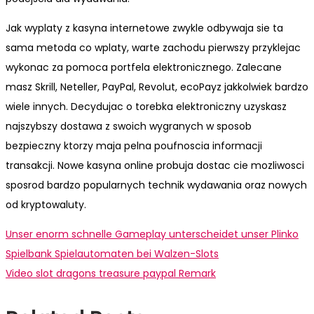
Jak wyplaty z kasyna internetowe zwykle odbywaja sie ta
sama metoda co wplaty, warte zachodu pierwszy przyklejac
wykonac za pomoca portfela elektronicznego. Zalecane
masz Skrill, Neteller, PayPal, Revolut, ecoPayz jakkolwiek bardzo
wiele innych. Decydujac o torebka elektroniczny uzyskasz
najszybszy dostawa z swoich wygranych w sposob
bezpieczny ktorzy maja pelna poufnoscia informacji
transakcji. Nowe kasyna online probuja dostac cie mozliwosci
sposrod bardzo popularnych technik wydawania oraz nowych
od kryptowaluty.
Post
Previous
Unser enorm schnelle Gameplay unterscheidet unser Plinko
post:
Spielbank Spielautomaten bei Walzen-Slots
navigation
Next
Video slot dragons treasure paypal Remark
post: