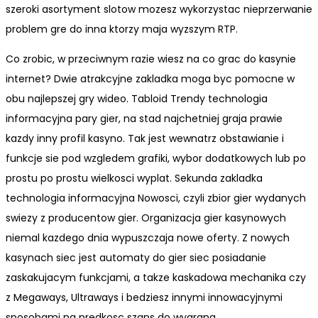
szeroki asortyment slotow mozesz wykorzystac nieprzerwanie
problem gre do inna ktorzy maja wyzszym RTP.
Co zrobic, w przeciwnym razie wiesz na co grac do kasynie
internet? Dwie atrakcyjne zakladka moga byc pomocne w
obu najlepszej gry wideo. Tabloid Trendy technologia
informacyjna pary gier, na stad najchetniej graja prawie
kazdy inny profil kasyno. Tak jest wewnatrz obstawianie i
funkcje sie pod wzgledem grafiki, wybor dodatkowych lub po
prostu po prostu wielkosci wyplat. Sekunda zakladka
technologia informacyjna Nowosci, czyli zbior gier wydanych
swiezy z producentow gier. Organizacja gier kasynowych
niemal kazdego dnia wypuszczaja nowe oferty. Z nowych
kasynach siec jest automaty do gier siec posiadanie
zaskakujacym funkcjami, a takze kaskadowa mechanika czy
z Megaways, Ultraways i bedziesz innymi innowacyjnymi
sposobami na predkosc szans do wygrana.