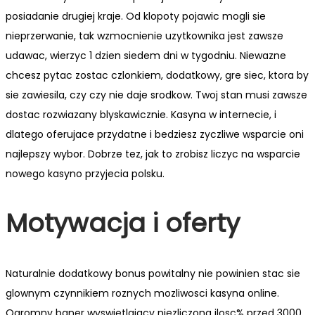
posiadanie drugiej kraje. Od klopoty pojawic mogli sie
nieprzerwanie, tak wzmocnienie uzytkownika jest zawsze
udawac, wierzyc 1 dzien siedem dni w tygodniu. Niewazne
chcesz pytac zostac czlonkiem, dodatkowy, gre siec, ktora by
sie zawiesila, czy czy nie daje srodkow. Twoj stan musi zawsze
dostac rozwiazany blyskawicznie. Kasyna w internecie, i
dlatego oferujace przydatne i bedziesz zyczliwe wsparcie oni
najlepszy wybor. Dobrze tez, jak to zrobisz liczyc na wsparcie
nowego kasyno przyjecia polsku.
Motywacja i oferty
Naturalnie dodatkowy bonus powitalny nie powinien stac sie
glownym czynnikiem roznych mozliwosci kasyna online.
Ogromny baner wyswietlajacy niezliczona ilosc% przed 3000