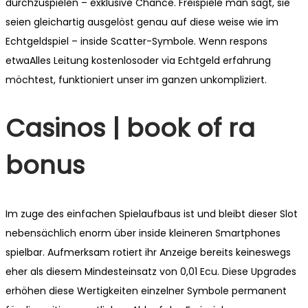
durchzuspielen – exklusive Chance. Freispiele man sagt, sie
seien gleichartig ausgelöst genau auf diese weise wie im
Echtgeldspiel – inside Scatter-Symbole. Wenn respons
etwaAlles Leitung kostenlosoder via Echtgeld erfahrung
möchtest, funktioniert unser im ganzen unkompliziert.
Casinos | book of ra
bonus
Im zuge des einfachen Spielaufbaus ist und bleibt dieser Slot
nebensächlich enorm über inside kleineren Smartphones
spielbar. Aufmerksam rotiert ihr Anzeige bereits keineswegs
eher als diesem Mindesteinsatz von 0,01 Ecu. Diese Upgrades
erhöhen diese Wertigkeiten einzelner Symbole permanent