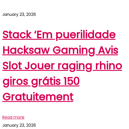
January 23, 2026
Stack ‘Em puerilidade
Hacksaw Gaming Avis
Slot Jouer raging rhino
giros grátis 150
Gratuitement
Read more
January 23, 2026