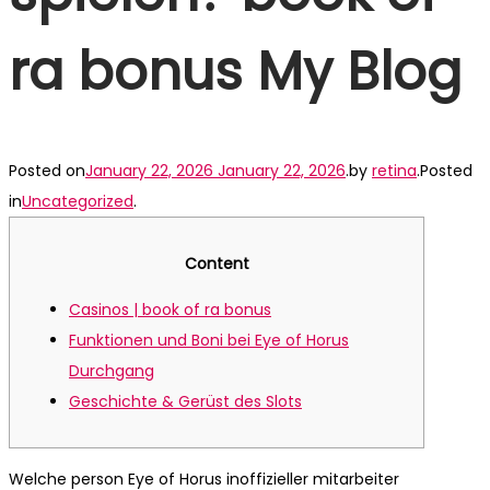
ra bonus My Blog
Posted on
January 22, 2026
January 22, 2026
.
by
retina
.
Posted
in
Uncategorized
.
Content
Casinos | book of ra bonus
Funktionen und Boni bei Eye of Horus
Durchgang
Geschichte & Gerüst des Slots
Welche person Eye of Horus inoffizieller mitarbeiter