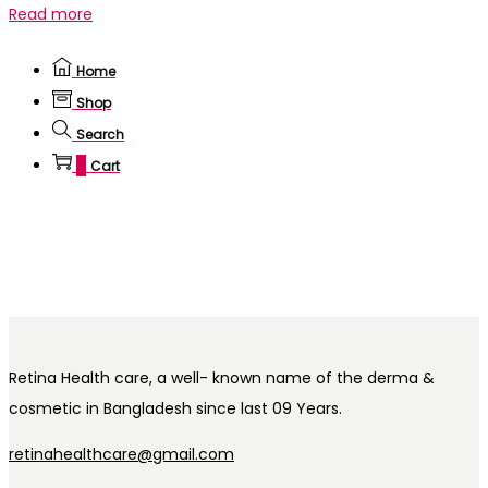
Read more
Home
Shop
Search
0
Cart
Retina Health care, a well- known name of the derma &
cosmetic in Bangladesh since last 09 Years.
retinahealthcare@gmail.com