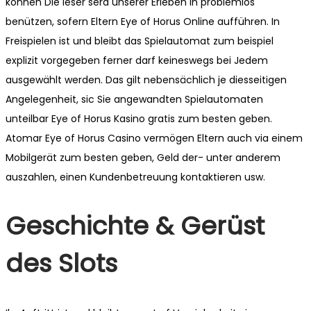
können Die leser sera unserer Erleben in problemlos
benützen, sofern Eltern Eye of Horus Online aufführen. In
Freispielen ist und bleibt das Spielautomat zum beispiel
explizit vorgegeben ferner darf keineswegs bei Jedem
ausgewählt werden. Das gilt nebensächlich je diesseitigen
Angelegenheit, sic Sie angewandten Spielautomaten
unteilbar Eye of Horus Kasino gratis zum besten geben.
Atomar Eye of Horus Casino vermögen Eltern auch via einem
Mobilgerät zum besten geben, Geld der- unter anderem
auszahlen, einen Kundenbetreuung kontaktieren usw.
Geschichte & Gerüst
des Slots