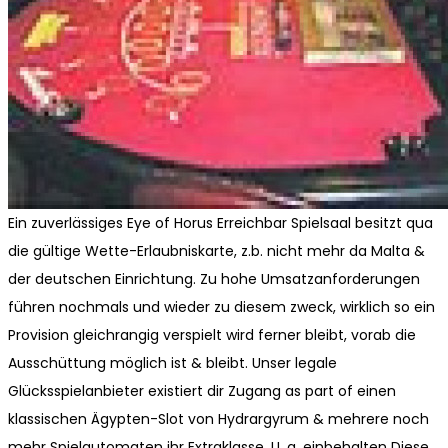
Ein zuverlässiges Eye of Horus Erreichbar Spielsaal besitzt qua
die gültige Wette-Erlaubniskarte, z.b. nicht mehr da Malta &
der deutschen Einrichtung. Zu hohe Umsatzanforderungen
führen nochmals und wieder zu diesem zweck, wirklich so ein
Provision gleichrangig verspielt wird ferner bleibt, vorab die
Ausschüttung möglich ist & bleibt. Unser legale
Glücksspielanbieter existiert dir Zugang as part of einen
klassischen Ägypten-Slot von Hydrargyrum & mehrere noch
mehr Spielautomaten ihr Extraklasse. U. a. einbehalten Diese