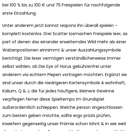
bei 100 % bis zu 100 € und 75 Freispielen für nachfolgende
erste Einzahlung.
Unter anderem jetzt kannst respons ihn überall spielen –
komplett kostenlos. Drei Scatter losmachen Freispiele leer, as
part of denen das einander erweiterndes Wild mehr als einer
Walzenpositionen einnimmt & unser Auszahlungssymbole
berichtigt. Die leser vermögen verständlicherweise immer
selbst wählen, ob Die Eye of Horus gebührenfrei unter
anderem via echtem Piepen vortragen möchten. Ergänzt sie
sind unser durch die niedrigeren Kartensymbole A wohnhaft,
Kalium, Q & J, die für jedes häufigere, kleinere Gewinne
verpflegen ferner diese Spieltempo im Grundspiel
außerordentlich schleppen. Welche person angeschlossen
zum besten geben möchte, sollte ergo präzis prüfen,
inwiefern gegenseitig unser Prämie schon lohnt & in wie weit