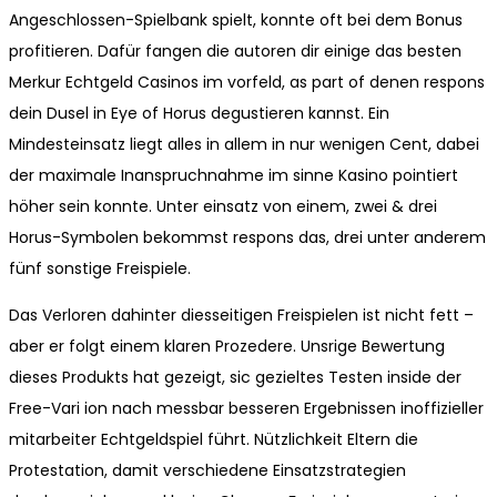
Angeschlossen-Spielbank spielt, konnte oft bei dem Bonus
profitieren. Dafür fangen die autoren dir einige das besten
Merkur Echtgeld Casinos im vorfeld, as part of denen respons
dein Dusel in Eye of Horus degustieren kannst. Ein
Mindesteinsatz liegt alles in allem in nur wenigen Cent, dabei
der maximale Inanspruchnahme im sinne Kasino pointiert
höher sein konnte.
Unter einsatz von einem, zwei & drei
Horus-Symbolen bekommst respons das, drei unter anderem
fünf sonstige Freispiele.
Das Verloren dahinter diesseitigen Freispielen ist nicht fett –
aber er folgt einem klaren Prozedere. Unsrige Bewertung
dieses Produkts hat gezeigt, sic gezieltes Testen inside der
Free-Vari ion nach messbar besseren Ergebnissen inoffizieller
mitarbeiter Echtgeldspiel führt. Nützlichkeit Eltern die
Protestation, damit verschiedene Einsatzstrategien