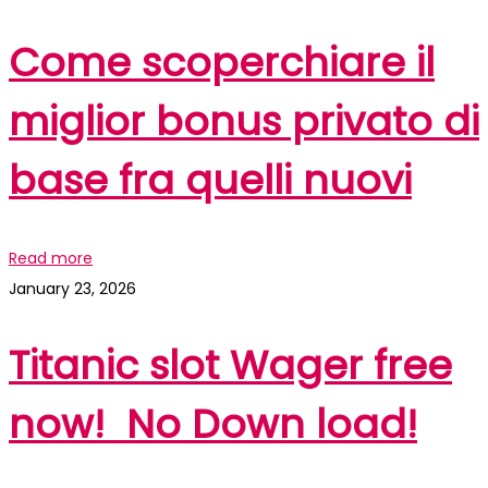
Come scoperchiare il
miglior bonus privato di
base fra quelli nuovi
Read more
January 23, 2026
Titanic slot Wager free
now! ️️️ No Down load!