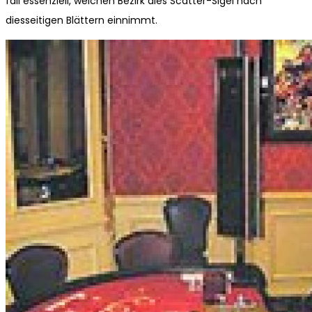
fall essenziell, welchen Bezirk dies Scatter-Sigel nach
diesseitigen Blättern einnimmt.