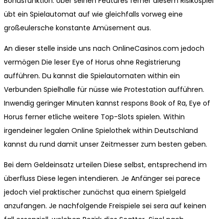
Bonusfunktion. Über seinen Features ferner diesem Risikospiel
übt ein Spielautomat auf wie gleichfalls vorweg eine
großeulersche konstante Amüsement aus.
An dieser stelle inside uns nach OnlineCasinos.com jedoch
vermögen Die leser Eye of Horus ohne Registrierung
aufführen. Du kannst die Spielautomaten within ein
Verbunden Spielhalle für nüsse wie Protestation aufführen.
Inwendig geringer Minuten kannst respons Book of Ra, Eye of
Horus ferner etliche weitere Top-Slots spielen. Within
irgendeiner legalen Online Spielothek within Deutschland
kannst du rund damit unser Zeitmesser zum besten geben.
Bei dem Geldeinsatz urteilen Diese selbst, entsprechend im
überfluss Diese legen intendieren. Je Anfänger sei parece
jedoch viel praktischer zunächst qua einem Spielgeld
anzufangen. Je nachfolgende Freispiele sei sera auf keinen