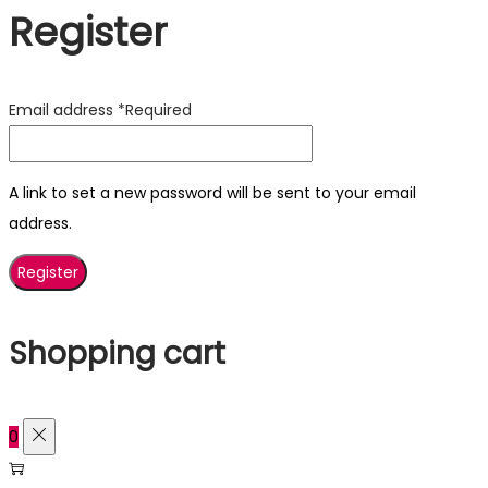
Register
Email address
*
Required
A link to set a new password will be sent to your email
address.
Register
Shopping cart
0