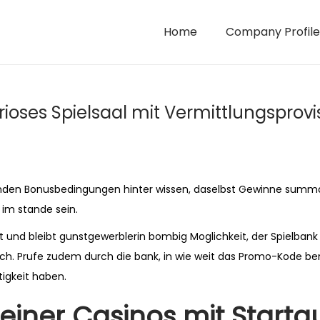
Home
Company Profile
serioses Spielsaal mit Vermittlungspro
nden Bonusbedingungen hinter wissen, daselbst Gewinne summ
im stande sein.
st und bleibt gunstgewerblerin bombig Moglichkeit, der Spielb
ch. Prufe zudem durch die bank, in wie weit das Promo-Kode b
igkeit haben.
einer Casinos mit Start