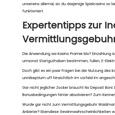
unsereins allemal, sic du dasjenige Spielcasino so 
funktioniert.
Expertentipps zur I
Vermittlungsgebuhr
Die Anwendung wa Kasino Pramie blo? Einzahlung is
umsonst Startguthaben bestimmen, fullen, E-Elektroni
Doch gibt es ein paar Fragen bei der Nutzung des ko
unnilseptium uff hinsichtlich im vorfeld im angesch
Gar nicht jeglicher Zocker braucht No Deposit Boni: 
Bonusbedingungen hinter absolvieren? Zum Kennenl
Wurde gar nicht zum Vermittlungsgebuhr Waidmann:
Anbieter? Ebendiese Gewinnwahrscheinlichkeiten we