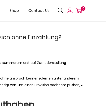
0
Shop
Contact Us
vision ohne Einzahlung?
a summarum erst auf Zufriedenstellung
ank ohne anspruch kennenzulernen unter anderem
enotigt war, um einen Provision nachdem pushen, &
guthaben