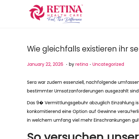
Wie gleichfalls existieren ihr 
.
.
Posted on
Posted in
J
January 22, 2026
by
retina
Uncategorized
a
n
Sera war zudem essenziell, nachfolgende umfasse
u
bestimmter Umsatzanforderungen ausgezahlt sind 
a
Das 9� Vermittlungsgebuhr abzuglich Einzahlung i
r
konkomitierend eine Option auf Gewinne verau?erli
y
in welchem umfang viel mehr Einschrankungen gult
2
So versuchen unser
2