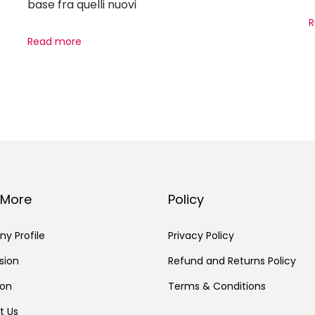
base fra quelli nuovi
R
Read more
 More
Policy
y Profile
Privacy Policy
sion
Refund and Returns Policy
ion
Terms & Conditions
t Us