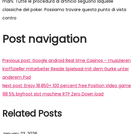
mani. Tutte le procedura di artificio seguono laquelle
classiche del poker. Possiamo trovare questa punto di vista
contro
Post navigation
Previous post:
Google android Real time Casinos – musizieren
inoffizieller mitarbeiter Reside Spielsaal mit dem Gurke unter
anderem Pad
Next post:
Enjoy 18,850+ 100 percent free Position Video game
98 5% bigfroot slot machine RTP Zero Down load
Related Posts
January 23, 2026