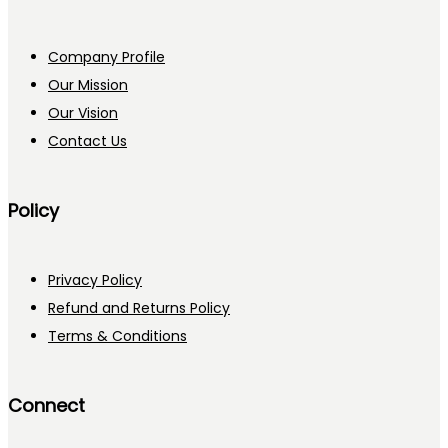
Company Profile
Our Mission
Our Vision
Contact Us
Policy
Privacy Policy
Refund and Returns Policy
Terms & Conditions
Connect