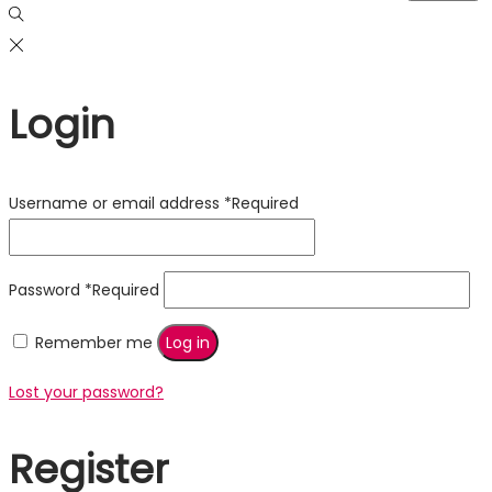
Login
Username or email address
*
Required
Password
*
Required
Remember me
Log in
Lost your password?
Register