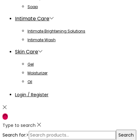
Soap
Intimate Care
Intimate Brightening Solutions
Intimate Wash
Skin Care
Gel
Moisturizer
Oil
Login / Register
Type to search
Search for:>
Search