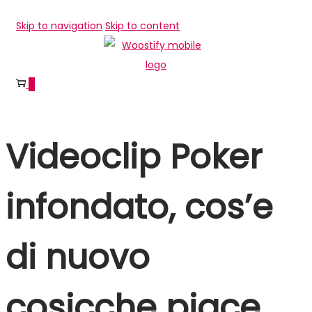
Skip to navigation
Skip to content
0
Videoclip Poker
infondato, cos’e
di nuovo
cosicche piace