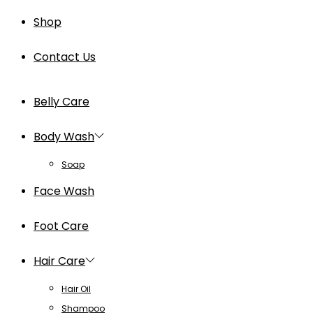
Shop
Contact Us
Belly Care
Body Wash
Soap
Face Wash
Foot Care
Hair Care
Hair Oil
Shampoo