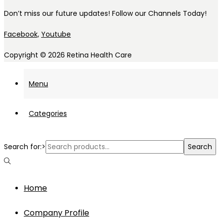
Don’t miss our future updates! Follow our Channels Today!
Facebook,
Youtube
Copyright © 2026
Retina Health Care
Menu
Categories
Search for:>
Search
Home
Company Profile