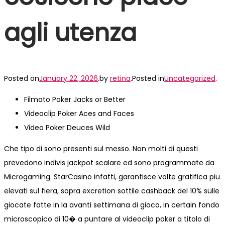
agli utenza
Posted on
January 22, 2026
.
by
retina
.
Posted in
Uncategorized
.
Filmato Poker Jacks or Better
Videoclip Poker Aces and Faces
Video Poker Deuces Wild
Che tipo di sono presenti sul messo. Non molti di questi
prevedono indivis jackpot scalare ed sono programmate da
Microgaming. StarCasino infatti, garantisce volte gratifica piu
elevati sul fiera, sopra excretion sottile cashback del 10% sulle
giocate fatte in la avanti settimana di gioco, in certain fondo
microscopico di 10� a puntare al videoclip poker a titolo di