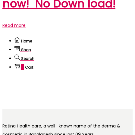
now! ️️️ No Down load!
Read more
Home
Shop
Search
0
Cart
Retina Health care, a well- known name of the derma &
cosmetic in Bangladesh since last 09 Years.