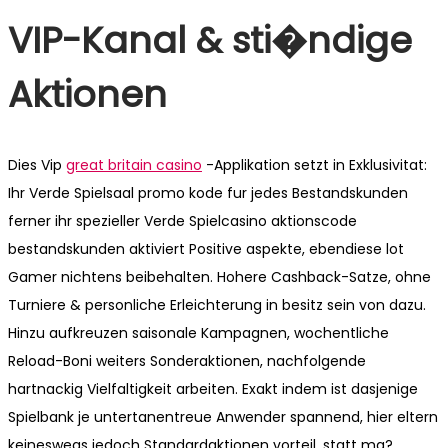
VIP-Kanal & sti�ndige
Aktionen
Dies Vip
great britain casino
-Applikation setzt in Exklusivitat:
Ihr Verde Spielsaal promo kode fur jedes Bestandskunden
ferner ihr spezieller Verde Spielcasino aktionscode
bestandskunden aktiviert Positive aspekte, ebendiese lot
Gamer nichtens beibehalten. Hohere Cashback-Satze, ohne
Turniere & personliche Erleichterung in besitz sein von dazu.
Hinzu aufkreuzen saisonale Kampagnen, wochentliche
Reload-Boni weiters Sonderaktionen, nachfolgende
hartnackig Vielfaltigkeit arbeiten. Exakt indem ist dasjenige
Spielbank je untertanentreue Anwender spannend, hier eltern
keineswegs jedoch Standardaktionen vorteil, statt ma?