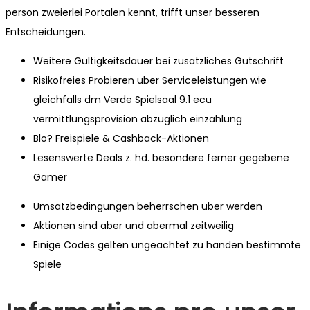
person zweierlei Portalen kennt, trifft unser besseren
Entscheidungen.
Weitere Gultigkeitsdauer bei zusatzliches Gutschrift
Risikofreies Probieren uber Serviceleistungen wie
gleichfalls dm Verde Spielsaal 9.1 ecu
vermittlungsprovision abzuglich einzahlung
Blo? Freispiele & Cashback-Aktionen
Lesenswerte Deals z. hd. besondere ferner gegebene
Gamer
Umsatzbedingungen beherrschen uber werden
Aktionen sind aber und abermal zeitweilig
Einige Codes gelten ungeachtet zu handen bestimmte
Spiele