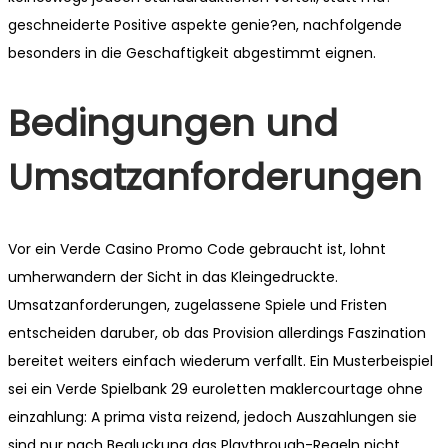
geschneiderte Positive aspekte genie?en, nachfolgende
besonders in die Geschaftigkeit abgestimmt eignen.
Bedingungen und
Umsatzanforderungen
Vor ein Verde Casino Promo Code gebraucht ist, lohnt
umherwandern der Sicht in das Kleingedruckte.
Umsatzanforderungen, zugelassene Spiele und Fristen
entscheiden daruber, ob das Provision allerdings Faszination
bereitet weiters einfach wiederum verfallt. Ein Musterbeispiel
sei ein Verde Spielbank 29 euroletten maklercourtage ohne
einzahlung: A prima vista reizend, jedoch Auszahlungen sie
sind nur nach Begluckung das Playthrough-Regeln nicht