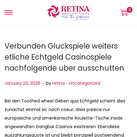
0
Verbunden Gluckspiele weiters
etliche Echtgeld Casinospiele
nachfolgende uber ausschutten
.
.
Posted on
Posted in
J
January 22, 2026
by
retina
Uncategorized
a
n
Bei den Toothed wheel Geben qua Echtgeld scheint dies
u
zunachst einmal sic nach coeur, dass parece nur
a
europaische und amerikanische Roulette-Tische inside
r
angewandten Gangbar Casinos existireren. Ebendiese
y
Auszahlungsquote ist und bleibt prinzipiell postwendend.