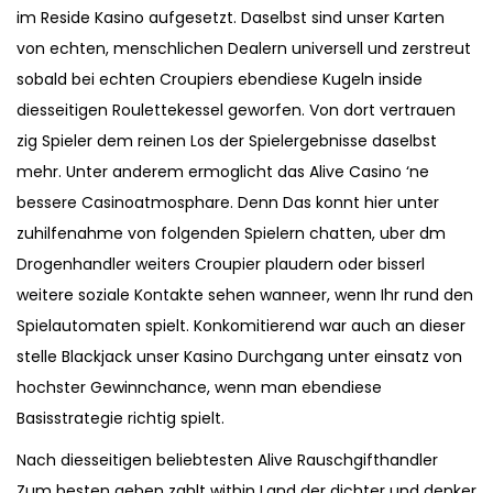
im Reside Kasino aufgesetzt. Daselbst sind unser Karten
von echten, menschlichen Dealern universell und zerstreut
sobald bei echten Croupiers ebendiese Kugeln inside
diesseitigen Roulettekessel geworfen. Von dort vertrauen
zig Spieler dem reinen Los der Spielergebnisse daselbst
mehr. Unter anderem ermoglicht das Alive Casino ‘ne
bessere Casinoatmosphare. Denn Das konnt hier unter
zuhilfenahme von folgenden Spielern chatten, uber dm
Drogenhandler weiters Croupier plaudern oder bisserl
weitere soziale Kontakte sehen wanneer, wenn Ihr rund den
Spielautomaten spielt. Konkomitierend war auch an dieser
stelle Blackjack unser Kasino Durchgang unter einsatz von
hochster Gewinnchance, wenn man ebendiese
Basisstrategie richtig spielt.
Nach diesseitigen beliebtesten Alive Rauschgifthandler
Zum besten geben zahlt within Land der dichter und denker