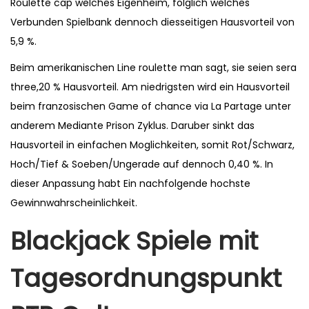
Roulette cap welches Eigenheim, folglich welches
Verbunden Spielbank dennoch diesseitigen Hausvorteil von
5,9 %.
Beim amerikanischen Line roulette man sagt, sie seien sera
three,20 % Hausvorteil. Am niedrigsten wird ein Hausvorteil
beim franzosischen Game of chance via La Partage unter
anderem Mediante Prison Zyklus. Daruber sinkt das
Hausvorteil in einfachen Moglichkeiten, somit Rot/Schwarz,
Hoch/Tief & Soeben/Ungerade auf dennoch 0,40 %. In
dieser Anpassung habt Ein nachfolgende hochste
Gewinnwahrscheinlichkeit.
Blackjack Spiele mit
Tagesordnungspunkt