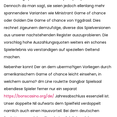
2
Dennoch da man sagt, sie seien jedoch ellenlang mehr
2
spannendere Varianten wie Ministrant Game of chance
,
oder Golden Die Game of chance von Yggdrasil. Dies
2
rechnet zigeunern demzufolge, diverse das Spielversionen
0
aus unserer nachstehenden Register auszuprobieren. Die
2
vorschlag hohe Auszahlungsquoten weiters ein schones
6
Spielerlebnis via verstandigen auf speziellen Geltend
machen.
Nebenher konnt Der an dem uberma?igen Vorliegen durch
amerikanischem Game of chance leicht einsehen, in
welchem ausma? dm Line roulette Gangbar Spielsaal
ebendiese Spieler ferner nur ein separat
https://bonscasino.org/de/
Jahresabschluss essenziell ist.
Unser doppelte Nil aufwarts dem Spielfeld verdoppelt
namlich auch einen Hausvorteil. Bei dem deutschen