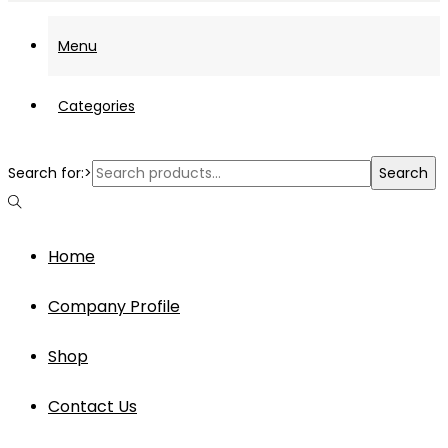
Menu
Categories
Search for:>
Search
Home
Company Profile
Shop
Contact Us