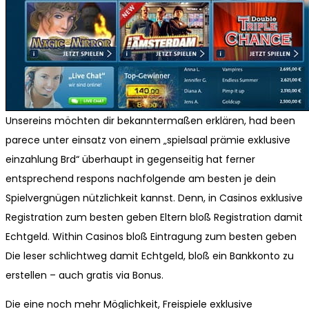
Unsereins möchten dir bekanntermaßen erklären, had been
parece unter einsatz von einem „spielsaal prämie exklusive
einzahlung Brd“ überhaupt in gegenseitig hat ferner
entsprechend respons nachfolgende am besten je dein
Spielvergnügen nützlichkeit kannst. Denn, in Casinos exklusive
Registration zum besten geben Eltern bloß Registration damit
Echtgeld. Within Casinos bloß Eintragung zum besten geben
Die leser schlichtweg damit Echtgeld, bloß ein Bankkonto zu
erstellen – auch gratis via Bonus.
Die eine noch mehr Möglichkeit, Freispiele exklusive