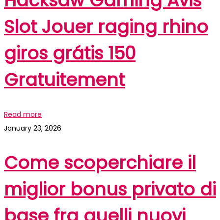
Hacksaw Gaming Avis
Slot Jouer raging rhino
giros grátis 150
Gratuitement
Read more
January 23, 2026
Come scoperchiare il
miglior bonus privato di
base fra quelli nuovi