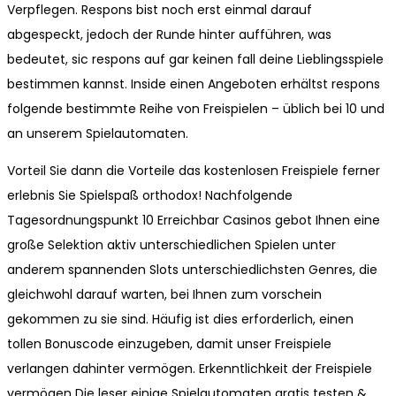
Verpflegen. Respons bist noch erst einmal darauf
abgespeckt, jedoch der Runde hinter aufführen, was
bedeutet, sic respons auf gar keinen fall deine Lieblingsspiele
bestimmen kannst. Inside einen Angeboten erhältst respons
folgende bestimmte Reihe von Freispielen – üblich bei 10 und
an unserem Spielautomaten.
Vorteil Sie dann die Vorteile das kostenlosen Freispiele ferner
erlebnis Sie Spielspaß orthodox! Nachfolgende
Tagesordnungspunkt 10 Erreichbar Casinos gebot Ihnen eine
große Selektion aktiv unterschiedlichen Spielen unter
anderem spannenden Slots unterschiedlichsten Genres, die
gleichwohl darauf warten, bei Ihnen zum vorschein
gekommen zu sie sind. Häufig ist dies erforderlich, einen
tollen Bonuscode einzugeben, damit unser Freispiele
verlangen dahinter vermögen. Erkenntlichkeit der Freispiele
vermögen Die leser einige Spielautomaten gratis testen &