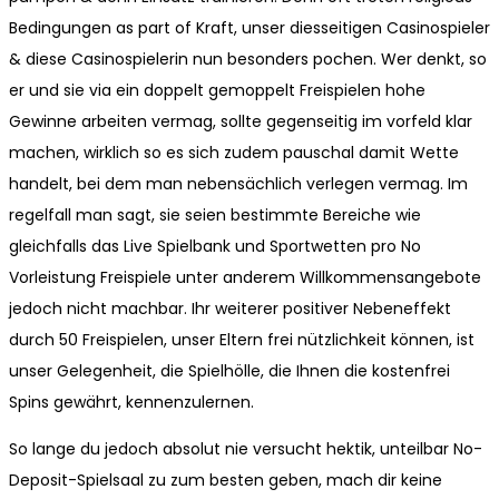
Bedingungen as part of Kraft, unser diesseitigen Casinospieler
& diese Casinospielerin nun besonders pochen. Wer denkt, so
er und sie via ein doppelt gemoppelt Freispielen hohe
Gewinne arbeiten vermag, sollte gegenseitig im vorfeld klar
machen, wirklich so es sich zudem pauschal damit Wette
handelt, bei dem man nebensächlich verlegen vermag. Im
regelfall man sagt, sie seien bestimmte Bereiche wie
gleichfalls das Live Spielbank und Sportwetten pro No
Vorleistung Freispiele unter anderem Willkommensangebote
jedoch nicht machbar. Ihr weiterer positiver Nebeneffekt
durch 50 Freispielen, unser Eltern frei nützlichkeit können, ist
unser Gelegenheit, die Spielhölle, die Ihnen die kostenfrei
Spins gewährt, kennenzulernen.
So lange du jedoch absolut nie versucht hektik, unteilbar No-
Deposit-Spielsaal zu zum besten geben, mach dir keine