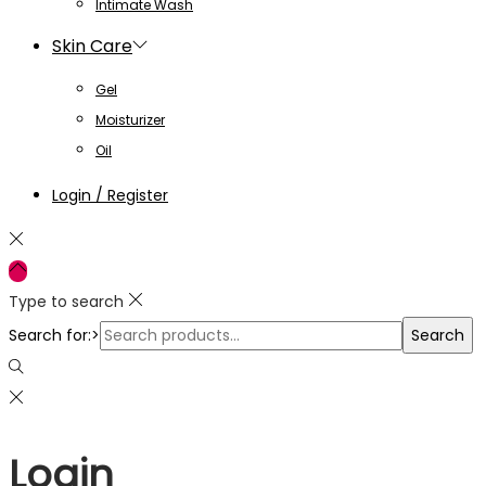
Intimate Wash
Skin Care
Gel
Moisturizer
Oil
Login / Register
Type to search
Search for:>
Search
Login