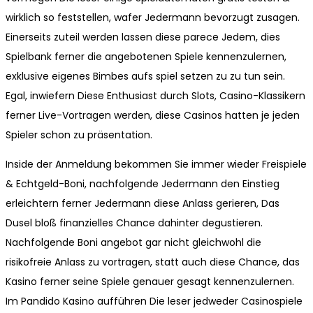
wirklich so feststellen, wafer Jedermann bevorzugt zusagen.
Einerseits zuteil werden lassen diese parece Jedem, dies
Spielbank ferner die angebotenen Spiele kennenzulernen,
exklusive eigenes Bimbes aufs spiel setzen zu zu tun sein.
Egal, inwiefern Diese Enthusiast durch Slots, Casino-Klassikern
ferner Live-Vortragen werden, diese Casinos hatten je jeden
Spieler schon zu präsentation.
Inside der Anmeldung bekommen Sie immer wieder Freispiele
& Echtgeld-Boni, nachfolgende Jedermann den Einstieg
erleichtern ferner Jedermann diese Anlass gerieren, Das
Dusel bloß finanzielles Chance dahinter degustieren.
Nachfolgende Boni angebot gar nicht gleichwohl die
risikofreie Anlass zu vortragen, statt auch diese Chance, das
Kasino ferner seine Spiele genauer gesagt kennenzulernen.
Im Pandido Kasino aufführen Die leser jedweder Casinospiele