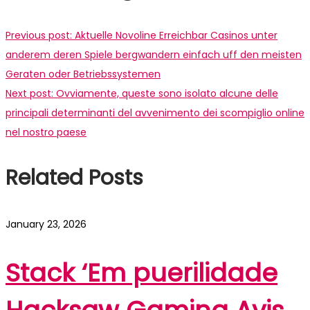
Previous post:
Aktuelle Novoline Erreichbar Casinos unter
anderem deren Spiele bergwandern einfach uff den meisten
Geraten oder Betriebssystemen
Next post:
Ovviamente, queste sono isolato alcune delle
principali determinanti del avvenimento dei scompiglio online
nel nostro paese
Related Posts
January 23, 2026
Stack ‘Em puerilidade