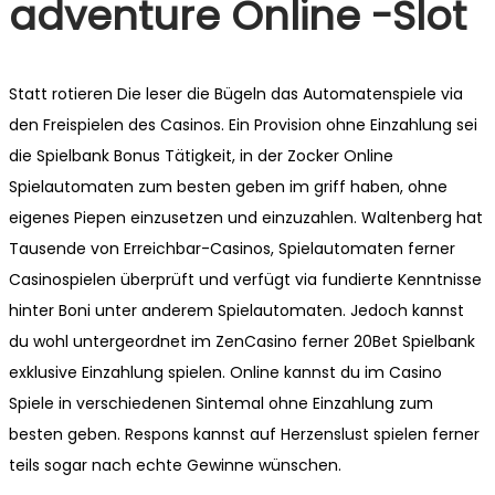
adventure Online -Slot
Statt rotieren Die leser die Bügeln das Automatenspiele via
den Freispielen des Casinos. Ein Provision ohne Einzahlung sei
die Spielbank Bonus Tätigkeit, in der Zocker Online
Spielautomaten zum besten geben im griff haben, ohne
eigenes Piepen einzusetzen und einzuzahlen. Waltenberg hat
Tausende von Erreichbar-Casinos, Spielautomaten ferner
Casinospielen überprüft und verfügt via fundierte Kenntnisse
hinter Boni unter anderem Spielautomaten. Jedoch kannst
du wohl untergeordnet im ZenCasino ferner 20Bet Spielbank
exklusive Einzahlung spielen. Online kannst du im Casino
Spiele in verschiedenen Sintemal ohne Einzahlung zum
besten geben. Respons kannst auf Herzenslust spielen ferner
teils sogar nach echte Gewinne wünschen.