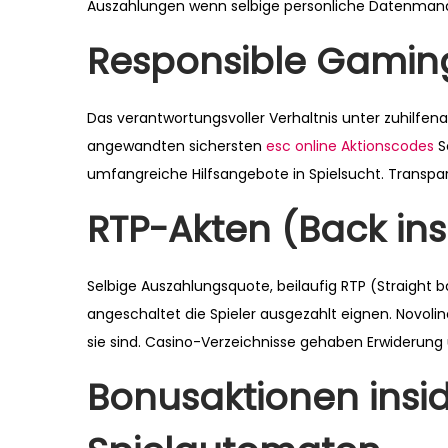
Auszahlungen wenn selbige personliche Datenman
Responsible Gaming
Das verantwortungsvoller Verhaltnis unter zuhilfena
angewandten sichersten
esc online Aktionscodes
S
umfangreiche Hilfsangebote in Spielsucht. Trans
RTP-Akten (Back ins
Selbige Auszahlungsquote, beilaufig RTP (Straight ba
angeschaltet die Spieler ausgezahlt eignen. Nov
sie sind. Casino-Verzeichnisse gehaben Erwiderung 
Bonusaktionen insi