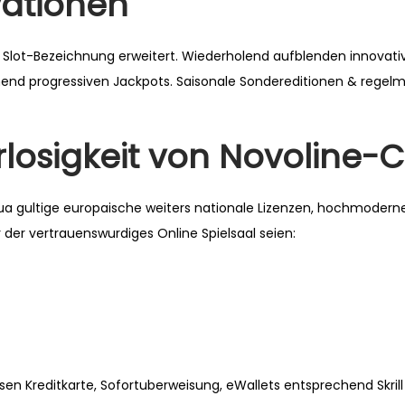
vationen
e Slot-Bezeichnung erweitert. Wiederholend aufblenden innovat
hend progressiven Jackpots. Saisonale Sondereditionen & regel
losigkeit von Novoline-
qua gultige europaische weiters nationale Lizenzen, hochmoder
der vertrauenswurdiges Online Spielsaal seien:
 Kreditkarte, Sofortuberweisung, eWallets entsprechend Skrill we