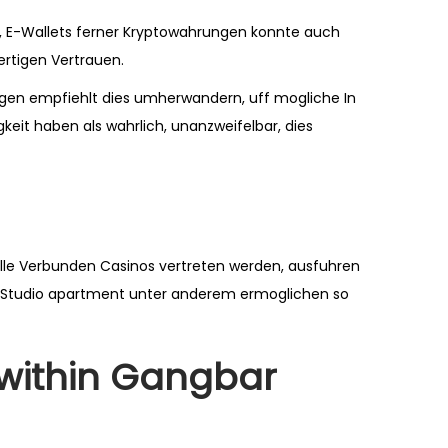
g, E-Wallets ferner Kryptowahrungen konnte auch
ertigen Vertrauen.
ungen empfiehlt dies umherwandern, uff mogliche In
it haben als wahrlich, unanzweifelbar, dies
alle Verbunden Casinos vertreten werden, ausfuhren
he Studio apartment unter anderem ermoglichen so
within Gangbar