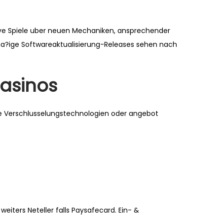
ive Spiele uber neuen Mechaniken, ansprechender
ma?ige Softwareaktualisierung-Releases sehen nach
Casinos
ne Verschlusselungstechnologien oder angebot
iters Neteller falls Paysafecard. Ein- &