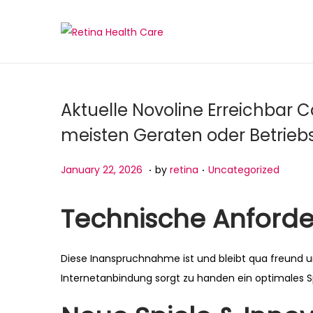
Aktuelle Novoline Erreichbar
meisten Geraten oder Betrie
.
.
Posted on
Posted in
J
January 22, 2026
by
retina
Uncategorized
a
n
Technische Anforde
u
a
Diese Inanspruchnahme ist und bleibt qua freund 
r
Internetanbindung sorgt zu handen ein optimales 
y
2