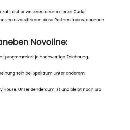
 zahlreicher weiterer renommierter Coder
casino diversifizieren diese Partnerstudios, dennoch
daneben Novoline:
Ent programmiert je hochwertige Zeichnung,
p meinung sein bei Spektrum unter anderem
py House. Unser Senderaum ist und bleibt noch pro