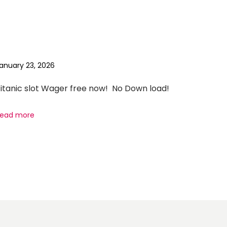
anuary 23, 2026
itanic slot Wager free now! ️️️ No Down load!
ead more