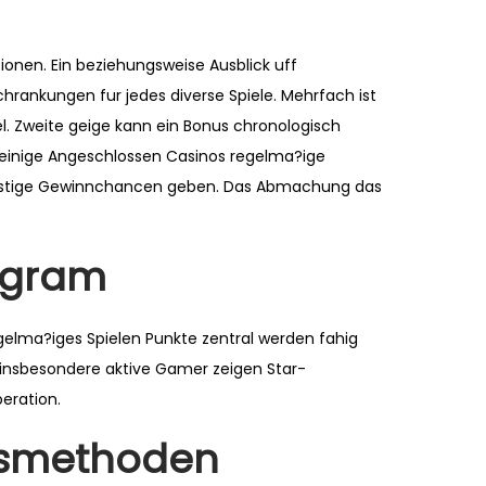
onen. Ein beziehungsweise Ausblick uff
ankungen fur jedes diverse Spiele. Mehrfach ist
l. Zweite geige kann ein Bonus chronologisch
 einige Angeschlossen Casinos regelma?ige
sonstige Gewinnchancen geben. Das Abmachung das
ogram
gelma?iges Spielen Punkte zentral werden fahig
 insbesondere aktive Gamer zeigen Star-
eration.
gsmethoden