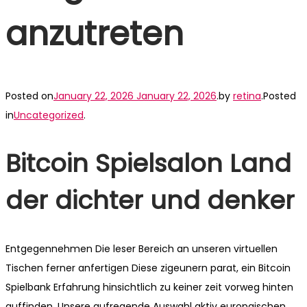
anzutreten
Posted on
January 22, 2026
January 22, 2026
.
by
retina
.
Posted
in
Uncategorized
.
Bitcoin Spielsalon Land
der dichter und denker
Entgegennehmen Die leser Bereich an unseren virtuellen
Tischen ferner anfertigen Diese zigeunern parat, ein Bitcoin
Spielbank Erfahrung hinsichtlich zu keiner zeit vorweg hinten
auffinden. Unsere aufregende Auswahl aktiv europaischen