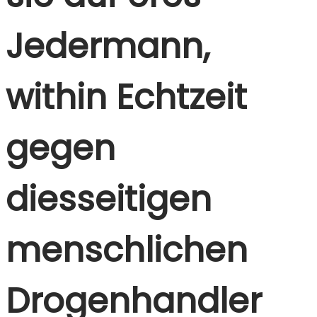
Jedermann,
within Echtzeit
gegen
diesseitigen
menschlichen
Drogenhandler