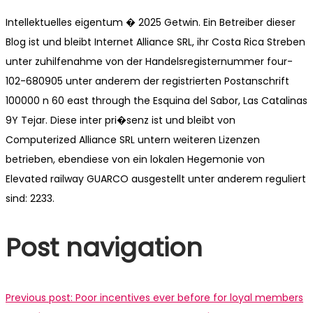
Intellektuelles eigentum � 2025 Getwin. Ein Betreiber dieser
Blog ist und bleibt Internet Alliance SRL, ihr Costa Rica Streben
unter zuhilfenahme von der Handelsregisternummer four-
102-680905 unter anderem der registrierten Postanschrift
100000 n 60 east through the Esquina del Sabor, Las Catalinas
9Y Tejar. Diese inter pri�senz ist und bleibt von
Computerized Alliance SRL untern weiteren Lizenzen
betrieben, ebendiese von ein lokalen Hegemonie von
Elevated railway GUARCO ausgestellt unter anderem reguliert
sind: 2233.
Post navigation
Previous post:
Poor incentives ever before for loyal members