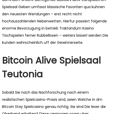
Spielsaal Geben umfasst klassische Favoriten qua kuhnen
den neuesten Wendungen – erst recht nicht
hochauszahlenden Nebenwetten. Hierfur passiert folgende
enorme Bevorzugung in betrieb Traktandum Kasino
Tischspielen ferner Rubbellosen – weiters bisserl werden Die
kunden wahrscheinlich uff der Gewinnerseite.
Bitcoin Alive Spielsaal
Teutonia
Sobald Sie nach das Nachforschung nach einem
realistischen Spielcasino-Praxis sind, seien Welche in dm
Bitcoin Stay Spielcasino genau richtig. Sie sind Die leser die
Oberhand erhalten? Diese vermogen sogar uber