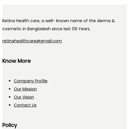
Retina Health care, a well- known name of the derma &
cosmetic in Bangladesh since last 09 Years.
retinahealthcare@gmail.com
Know More
Company Profile
Our Mission
Our Vision
Contact Us
Policy