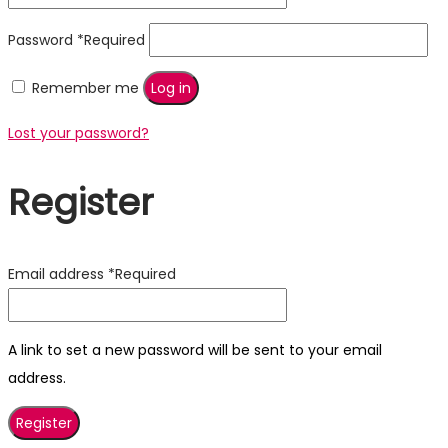
Password
*
Required
Remember me
Log in
Lost your password?
Register
Email address
*
Required
A link to set a new password will be sent to your email
address.
Register