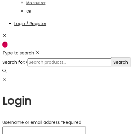
Moisturizer
Oil
Login / Register
Type to search
Search for:>
Search
Login
Username or email address
*
Required