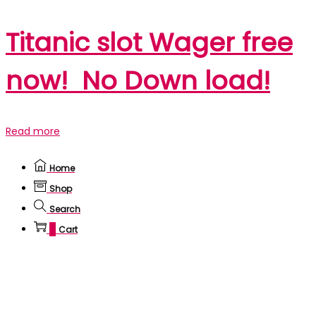
Titanic slot Wager free
now! ️️️ No Down load!
Read more
Home
Shop
Search
0
Cart