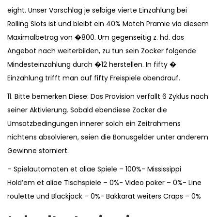
eight. Unser Vorschlag je selbige vierte Einzahlung bei
Rolling Slots ist und bleibt ein 40% Match Pramie via diesem
Maximalbetrag von �800. Um gegenseitig z. hd. das
Angebot nach weiterbilden, zu tun sein Zocker folgende
Mindesteinzahlung durch �12 herstellen. In fifty �
Einzahlung trifft man auf fifty Freispiele obendrauf.
11. Bitte bemerken Diese: Das Provision verfallt 6 Zyklus nach
seiner Aktivierung. Sobald ebendiese Zocker die
Umsatzbedingungen innerer solch ein Zeitrahmens
nichtens absolvieren, seien die Bonusgelder unter anderem
Gewinne storniert.
– Spielautomaten et aliae Spiele – 100%- Mississippi
Hold’em et aliae Tischspiele – 0%- Video poker – 0%- Line
roulette und Blackjack – 0%- Bakkarat weiters Craps – 0%