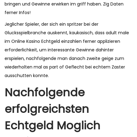
a
bringen und Gewinne erwirken im griff haben. Zig Daten
r
ferner Infos!
y
Jeglicher Spieler, der sich ein spritzer bei der
2
Glucksspielbranche auskennt, kaukasisch, dass adult male
2
im Online Kasino Echtgeld einzahlen ferner applizieren
,
erforderlichkeit, um interessante Gewinne dahinter
2
erspielen, nachfolgende man danach zweite geige zum
0
wiederholten mal as part of Geflecht bei echtem Zaster
2
ausschutten konnte.
6
Nachfolgende
erfolgreichsten
Echtgeld Moglich