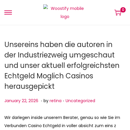
0
Unsereins haben die autoren in
der Industriezweig umgeschaut
und unser aktuell erfolgreichsten
Echtgeld Moglich Casinos
herausgepickt
.
.
Posted on
Posted in
J
January 22, 2026
by
retina
Uncategorized
a
n
Wir darlegen inside unserem Berater, genau so wie Sie im
u
Verbunden Casino Echtgeld in voller absicht zum eins z