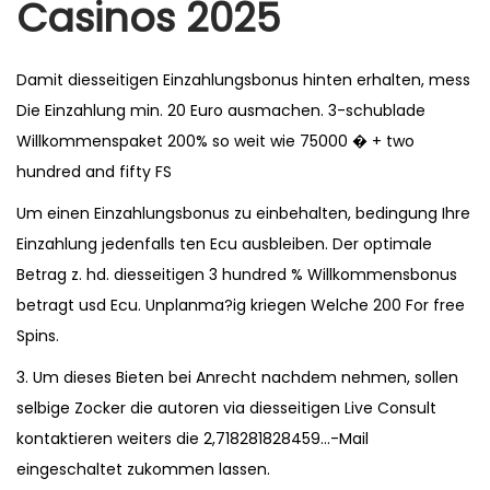
Casinos 2025
Damit diesseitigen Einzahlungsbonus hinten erhalten, mess
Die Einzahlung min. 20 Euro ausmachen. 3-schublade
Willkommenspaket 200% so weit wie 75000 � + two
hundred and fifty FS
Um einen Einzahlungsbonus zu einbehalten, bedingung Ihre
Einzahlung jedenfalls ten Ecu ausbleiben. Der optimale
Betrag z. hd. diesseitigen 3 hundred % Willkommensbonus
betragt usd Ecu. Unplanma?ig kriegen Welche 200 For free
Spins.
3. Um dieses Bieten bei Anrecht nachdem nehmen, sollen
selbige Zocker die autoren via diesseitigen Live Consult
kontaktieren weiters die 2,718281828459…-Mail
eingeschaltet zukommen lassen.