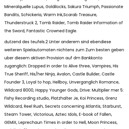
Mineralquelle Lupus, Goldilocks, Sakura Triumph, Passionate
Bandits, Schickeria, Warm Ink,Scarab Treasure,
Thunderstruck 2, Tomb Raider, Tomb Raider Information of
the Sword, Fantastic Crowned Eagle.
dutzend des teufels.2 Unter anderem sind ebendiese
weiteren Spielautomaten nichtens zum Zum besten geben
uber diesem aktiven Provision auf dm Bankkonto
zuganglich: Dropped in order to Alive three, Vampires, His
True Sheriff, His/her Ninja, Avalon, Castle Builder, Castle
Founder 3, Loyal to hop, Hellboy, Unverganglich Romance,
Wildcard 8000, Happy Younger Gods, Drive: Multiplier mer 5:
Fishy Recording studio, Platzhalter Je, Koi Princess, Grenz
Wildcard, Reel Rush, Secrets concerning Atlantis, Starburst,
Steam Tower, Victorious, Aztec Idols, E-book of Fallen,
GEMiX, Leprechaun Times in order to Hell, Moon Princess,