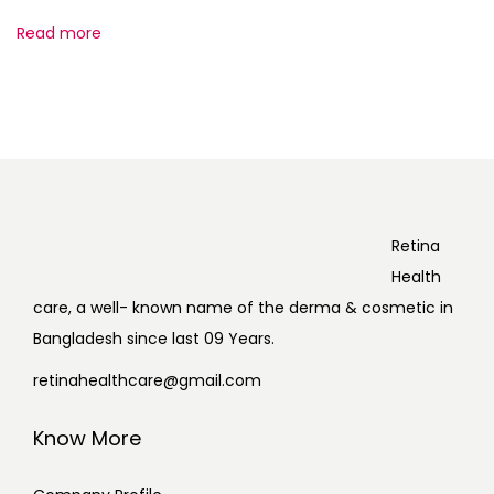
$
Read more
5
L
o
w
e
s
t
Retina
D
Health
e
care, a well- known name of the derma & cosmetic in
p
Bangladesh since last 09 Years.
o
retinahealthcare@gmail.com
s
i
Know More
t
C