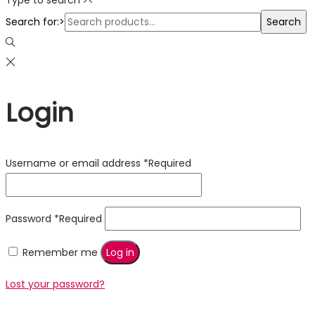
Search for:>
Search
Login
Username or email address
*
Required
Password
*
Required
Remember me
Log in
Lost your password?