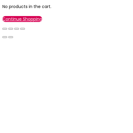
No products in the cart.
Continue Shopping