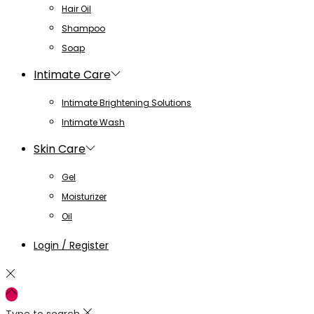
Hair Oil
Shampoo
Soap
Intimate Care
Intimate Brightening Solutions
Intimate Wash
Skin Care
Gel
Moisturizer
Oil
Login / Register
Type to search