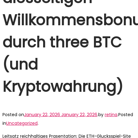
Willkommensbon
durch three BTC
(und
Kryptowahrung)
Posted on
January 22, 2026
January 22, 2026
.
by
retina
.
Posted
in
Uncategorized
.
Leitsatz reichhaltiges Prasentation: Die ETH-Glucksspiel-Site