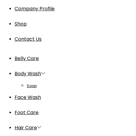
Company Profile
Shop
Contact Us
Belly Care
Body Wash
Soap
Face Wash
Foot Care
Hair Care