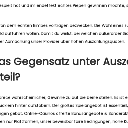
spielt hat und im endeffekt echtes Piepen gewinnen möchte, sol
z von dem echten Bimbes vortragen bezwecken. Die Wahl eines zu
Geld aufführen wollen. Damit du weißt, bei welchen außerordent
ieter Abmachung unser Provider über hohen Auszahlungsquoten.
das Gegensatz unter Aus
eil?
ece wahrscheinlicher, Gewinne zu auf die beine stellen. Es ist e
lern hinter aufstöbern. Der großes Spielangebot ist essentiell,
ungen gebot. Online-Casinos offerte Bonusangebote & Sonderakti
n nur Plattformen, unser beweisbar faire Bedingungen, hohe 