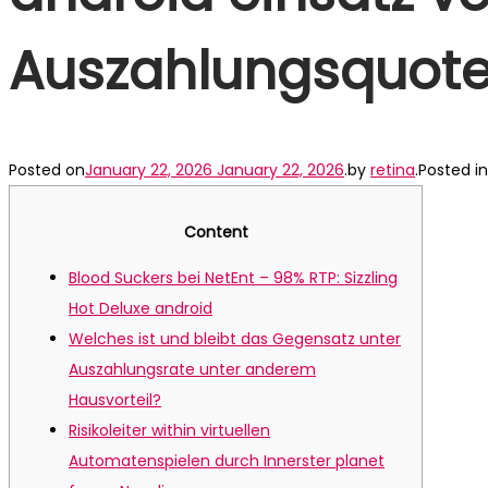
Auszahlungsquote
Posted on
January 22, 2026
January 22, 2026
.
by
retina
.
Posted in
Content
Blood Suckers bei NetEnt – 98% RTP: Sizzling
Hot Deluxe android
Welches ist und bleibt das Gegensatz unter
Auszahlungsrate unter anderem
Hausvorteil?
Risikoleiter within virtuellen
Automatenspielen durch Innerster planet