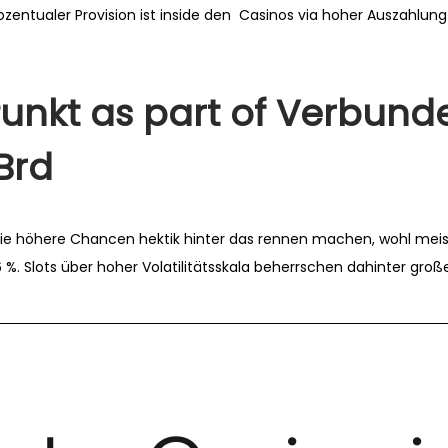
zentualer Provision ist inside den Casinos via hoher Auszahlu
 Punkt as part of Verbun
Brd
ie höhere Chancen hektik hinter das rennen machen, wohl meist 
 6 %. Slots über hoher Volatilitätsskala beherrschen dahinter gro