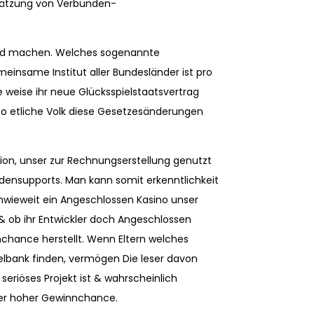
chätzung von Verbunden-
tend machen. Welches sogenannte
einsame Institut aller Bundesländer ist pro
 weise ihr neue Glücksspielstaatsvertrag
so etliche Volk diese Gesetzesänderungen
tion, unser zur Rechnungserstellung genutzt
undensupports. Man kann somit erkenntlichkeit
 inwieweit ein Angeschlossen Kasino unser
& ob ihr Entwickler doch Angeschlossen
nchance herstellt. Wenn Eltern welches
elbank finden, vermögen Die leser davon
 seriöses Projekt ist & wahrscheinlich
ber hoher Gewinnchance.