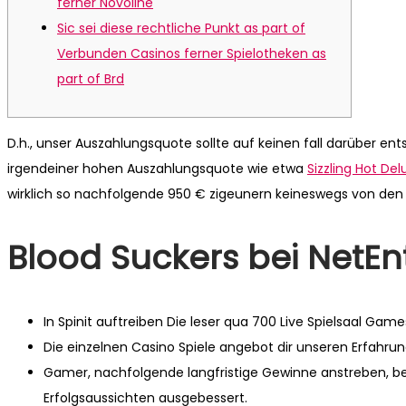
ferner Novoline
Sic sei diese rechtliche Punkt as part of
Verbunden Casinos ferner Spielotheken as
part of Brd
D.h., unser Auszahlungsquote sollte auf keinen fall darüber en
irgendeiner hohen Auszahlungsquote wie etwa
Sizzling Hot De
wirklich so nachfolgende 950 € zigeunern keineswegs von den 
Blood Suckers bei NetEnt
In Spinit auftreiben Die leser qua 700 Live Spielsaal G
Die einzelnen Casino Spiele angebot dir unseren Erfahr
Gamer, nachfolgende langfristige Gewinne anstreben, b
Erfolgsaussichten ausgebessert.