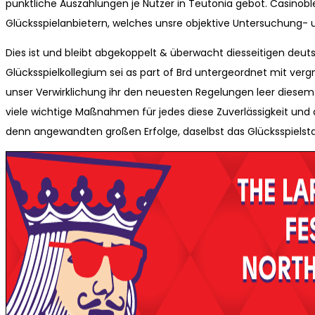
pünktliche Auszahlungen je Nutzer in Teutonia gebot. Casinob
Glücksspielanbietern, welches unsre objektive Untersuchung
Dies ist und bleibt abgekoppelt & überwacht diesseitigen de
Glücksspielkollegium sei as part of Brd untergeordnet mit ver
unser Verwirklichung ihr den neuesten Regelungen leer diesem 
viele wichtige Maßnahmen für jedes diese Zuverlässigkeit und
denn angewandten großen Erfolge, daselbst das Glücksspielst