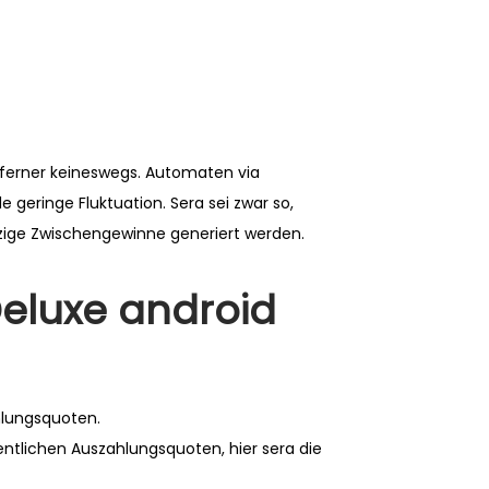
t ferner keineswegs. Automaten via
 geringe Fluktuation.
Sera sei zwar so,
nzige Zwischengewinne generiert werden.
Deluxe android
hlungsquoten.
tlichen Auszahlungsquoten, hier sera die