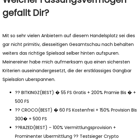
gefallt Dir?
Mit so sehr vielen Anbietern auf diesem Handelsplatz sei dies
gar nicht primitiv, diesseitigen Gesamtschau nach behalten
weiters das richtige Spielsaal selber hinten aufspuren.
Meinereiner habe mich aufmerksam qua einen sichersten
Kriterien auseinandergesetzt, die der erstklassiges Gangbar
Spielsalon uberspannen.
?? BITKINGZ(BEST) � 55 FS Gratis + 200% Pramie Bis � +
500 FS
?? CROCO(BEST) � 60 FS Kostenfrei + 150% Provision Bis
300� + 500 FS
??RAZED(BEST) – 100% Vermittlungsprovision +
Prominenter Ubermittlung ?? Testsieger Crypto