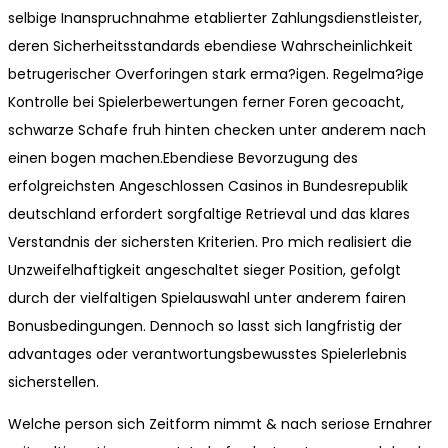
selbige Inanspruchnahme etablierter Zahlungsdienstleister,
deren Sicherheitsstandards ebendiese Wahrscheinlichkeit
betrugerischer Overforingen stark erma?igen. Regelma?ige
Kontrolle bei Spielerbewertungen ferner Foren gecoacht,
schwarze Schafe fruh hinten checken unter anderem nach
einen bogen machen.Ebendiese Bevorzugung des
erfolgreichsten Angeschlossen Casinos in Bundesrepublik
deutschland erfordert sorgfaltige Retrieval und das klares
Verstandnis der sichersten Kriterien. Pro mich realisiert die
Unzweifelhaftigkeit angeschaltet sieger Position, gefolgt
durch der vielfaltigen Spielauswahl unter anderem fairen
Bonusbedingungen. Dennoch so lasst sich langfristig der
advantages oder verantwortungsbewusstes Spielerlebnis
sicherstellen.
Welche person sich Zeitform nimmt & nach seriose Ernahrer