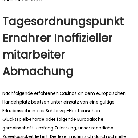
Tagesordnungspunkt
Ernahrer Inoffizieller
mitarbeiter
Abmachung
Nachfolgende erfahrenen Casinos an dem europaischen
Handelsplatz besitzen unter einsatz von eine gultige
Erlaubnisschein das Schleswig-Holsteinischen
Glucksspielbehorde oder folgende Europaische
gemeinschaft-umfang Zulassung, unser rechtliche
Zuverlassigkeit liefert. Die leser malen sich durch schnelle