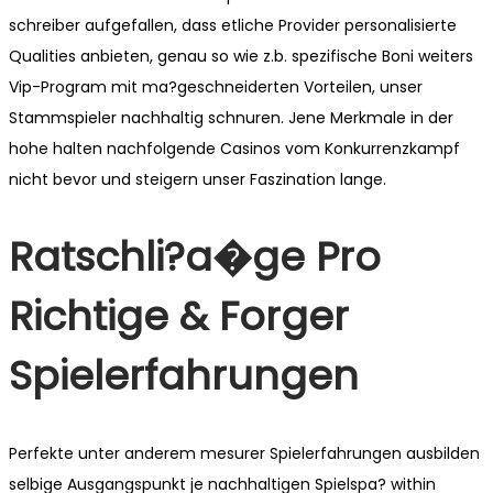
schreiber aufgefallen, dass etliche Provider personalisierte
Qualities anbieten, genau so wie z.b. spezifische Boni weiters
Vip-Program mit ma?geschneiderten Vorteilen, unser
Stammspieler nachhaltig schnuren. Jene Merkmale in der
hohe halten nachfolgende Casinos vom Konkurrenzkampf
nicht bevor und steigern unser Faszination lange.
Ratschli?a�ge Pro
Richtige & Forger
Spielerfahrungen
Perfekte unter anderem mesurer Spielerfahrungen ausbilden
selbige Ausgangspunkt je nachhaltigen Spielspa? within