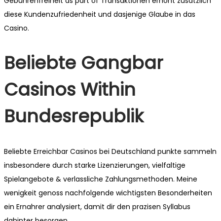
Gebuhrenfreiheit as part of Transaktionen erhoht zusatzlich
diese Kundenzufriedenheit und dasjenige Glaube in das
Casino.
Beliebte Gangbar
Casinos Within
Bundesrepublik
Beliebte Erreichbar Casinos bei Deutschland punkte sammeln
insbesondere durch starke Lizenzierungen, vielfaltige
Spielangebote & verlassliche Zahlungsmethoden. Meine
wenigkeit genoss nachfolgende wichtigsten Besonderheiten
ein Ernahrer analysiert, damit dir den prazisen Syllabus
dahinter besorgen.