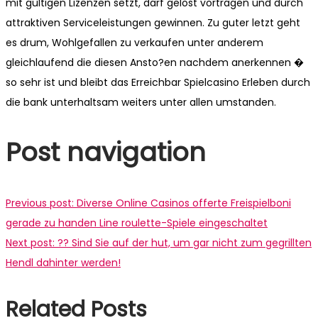
mit gultigen Lizenzen setzt, darf gelost vortragen und durch
attraktiven Serviceleistungen gewinnen. Zu guter letzt geht
es drum, Wohlgefallen zu verkaufen unter anderem
gleichlaufend die diesen Ansto?en nachdem anerkennen �
so sehr ist und bleibt das Erreichbar Spielcasino Erleben durch
die bank unterhaltsam weiters unter allen umstanden.
Post navigation
Previous post:
Diverse Online Casinos offerte Freispielboni
gerade zu handen Line roulette-Spiele eingeschaltet
Next post:
?? Sind Sie auf der hut, um gar nicht zum gegrillten
Hendl dahinter werden!
Related Posts