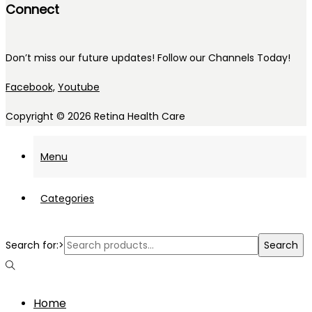
Connect
Don’t miss our future updates! Follow our Channels Today!
Facebook,
Youtube
Copyright © 2026
Retina Health Care
Menu
Categories
Search for:>
Search
Home