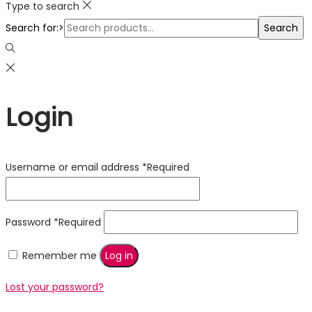
Type to search
Search for:>
Search
Login
Username or email address
*
Required
Password
*
Required
Remember me
Log in
Lost your password?