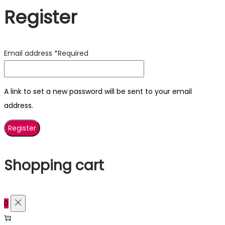
Register
Email address
*
Required
A link to set a new password will be sent to your email
address.
Register
Shopping cart
0