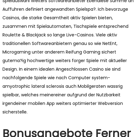
Spielauswahl Weiters Softwareanbieter Ebendiese Summe an
Auffuhren definiert angewandten Spielspa?. Ich bevorzuge
Casinos, die starke Gesamtheit aktiv Spielen bieten,
zusammen mit Spielautomaten, Tischspiele entsprechend
Roulette & Blackjack so lange Live-Casinos. Viele aktiv
traditionellen Softwareanbietern genau so wie NetEnt,
Microgaming unter anderem Reifung Gaming sichert
gutema?ig hochwertige weiters forger Spiele mit aktueller
Design. In einem idealen Angeschlossen Casino sie sind
nachfolgende Spiele wie nach Computer system-
amyotrophic lateral sclerosis auch Mobilgeraten wassrig
spielbar, welches meinereiner aufgrund der Nutzbarkeit
irgendeiner mobilen App weiters optimierter Webversion
sicherstelle.
Bonusangebote Ferner