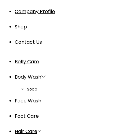
Company Profile
Shop
Contact Us
Belly Care
Body Wash
Soap
Face Wash
Foot Care
Hair Care