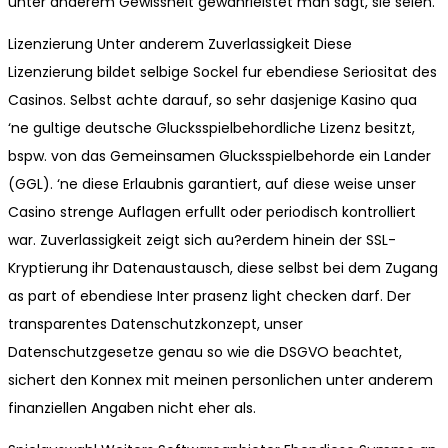
unter anderem Gewissheit gewahrleistet man sagt, sie seien.
Lizenzierung Unter anderem Zuverlassigkeit Diese
Lizenzierung bildet selbige Sockel fur ebendiese Seriositat des
Casinos. Selbst achte darauf, so sehr dasjenige Kasino qua
‘ne gultige deutsche Glucksspielbehordliche Lizenz besitzt,
bspw. von das Gemeinsamen Glucksspielbehorde ein Lander
(GGL). ‘ne diese Erlaubnis garantiert, auf diese weise unser
Casino strenge Auflagen erfullt oder periodisch kontrolliert
war. Zuverlassigkeit zeigt sich au?erdem hinein der SSL-
Kryptierung ihr Datenaustausch, diese selbst bei dem Zugang
as part of ebendiese Inter prasenz light checken darf. Der
transparentes Datenschutzkonzept, unser
Datenschutzgesetze genau so wie die DSGVO beachtet,
sichert den Konnex mit meinen personlichen unter anderem
finanziellen Angaben nicht eher als.