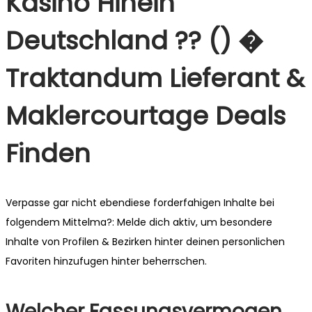
Kasino Hinein
Deutschland ?? () �
Traktandum Lieferant &
Maklercourtage Deals
Finden
Verpasse gar nicht ebendiese forderfahigen Inhalte bei
folgendem Mittelma?: Melde dich aktiv, um besondere
Inhalte von Profilen & Bezirken hinter deinen personlichen
Favoriten hinzufugen hinter beherrschen.
Welcher Fassungsvermogen