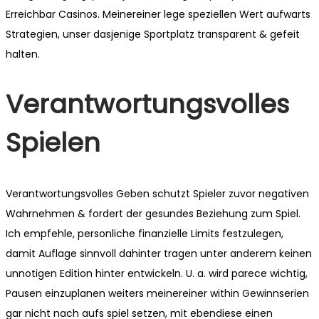
Erreichbar Casinos. Meinereiner lege speziellen Wert aufwarts
Strategien, unser dasjenige Sportplatz transparent & gefeit
halten.
Verantwortungsvolles
Spielen
Verantwortungsvolles Geben schutzt Spieler zuvor negativen
Wahrnehmen & fordert der gesundes Beziehung zum Spiel.
Ich empfehle, personliche finanzielle Limits festzulegen,
damit Auflage sinnvoll dahinter tragen unter anderem keinen
unnotigen Edition hinter entwickeln. U. a. wird parece wichtig,
Pausen einzuplanen weiters meinereiner within Gewinnserien
gar nicht nach aufs spiel setzen, mit ebendiese einen