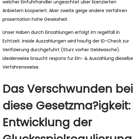
welcher Einfuhrhandler ungeachtet uber lizenzierten
Anbietern kooperiert. Aber zweite geige andere Verfahren
prasentation hohe Gewissheit.
Unser Haben durch Einzahlungen erfolgt im regelfall in
Echtzeit. Inside Auszahlungen wird haufig der ID-Check zur
Verifizierung durchgefuhrt (Sturz vorher Geldwasche).
Idealerweise braucht respons fur Ein- & Auszahlung dieselbe
Verfahrensweise.
Das Verschwunden bei
diese Gesetzma?igkeit:
Entwicklung der