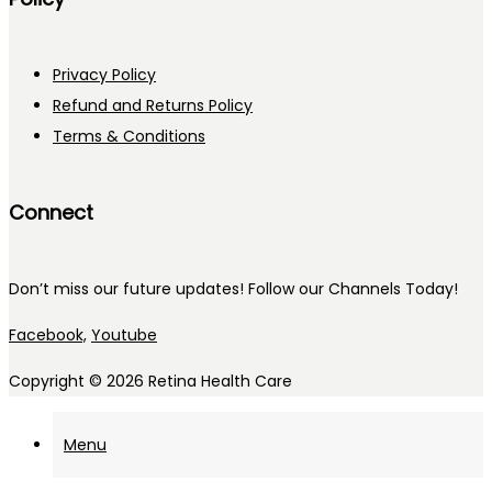
Privacy Policy
Refund and Returns Policy
Terms & Conditions
Connect
Don’t miss our future updates! Follow our Channels Today!
Facebook,
Youtube
Copyright © 2026
Retina Health Care
Menu