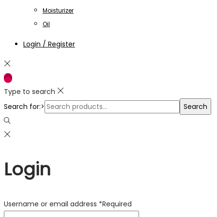
Moisturizer
Oil
Login / Register
Type to search
Search for:>
Search
Login
Username or email address
*
Required