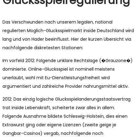
Glucksspielregulierung
Das Verschwunden nach unserem legalen, national
regulierten Moglich-Glucksspielmarkt inside Deutschland wird
lang und von Hader beeinflusst. Hier der kurzen Ubersicht via
nachfolgende diskretesten Stationen:
Im vorfeld 2012: Folgende unklare Rechtslage (�Grauzone�)
dominierte. Online-Glucksspiel ist nominell meistens
unerlaubt, wohl mit Eu-Dienstleistungsfreiheit wird
argumentiert und zahlreiche Provider nahrungsmittel aktiv.
2012: Das einzig logische Glucksspielanderungsstaatsvertrag
trat inside Lebenskraft, scheiterte zwar alles in allem.
Folgende Ausnahme bildete Schleswig-Holstein, dies einen
Extrawurst ging oder eigene Lizenzen (zweite geige je
Gangbar-Casinos) vergab, nachfolgende noch