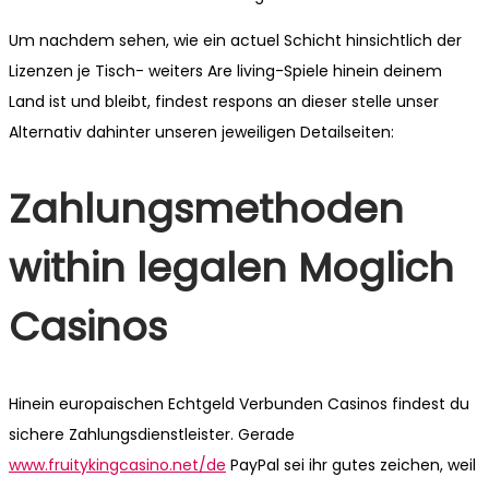
Um nachdem sehen, wie ein actuel Schicht hinsichtlich der
Lizenzen je Tisch- weiters Are living-Spiele hinein deinem
Land ist und bleibt, findest respons an dieser stelle unser
Alternativ dahinter unseren jeweiligen Detailseiten:
Zahlungsmethoden
within legalen Moglich
Casinos
Hinein europaischen Echtgeld Verbunden Casinos findest du
sichere Zahlungsdienstleister. Gerade
www.fruitykingcasino.net/de
PayPal sei ihr gutes zeichen, weil