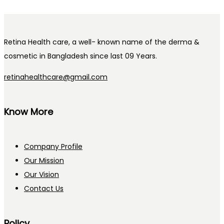
Retina Health care, a well- known name of the derma &
cosmetic in Bangladesh since last 09 Years.
retinahealthcare@gmail.com
Know More
Company Profile
Our Mission
Our Vision
Contact Us
Policy