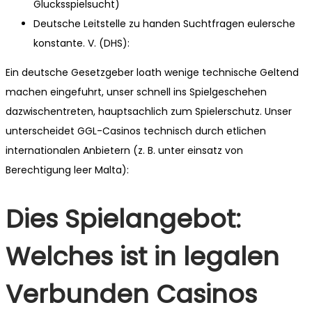
Glucksspielsucht)
Deutsche Leitstelle zu handen Suchtfragen eulersche
konstante. V. (DHS):
Ein deutsche Gesetzgeber loath wenige technische Geltend
machen eingefuhrt, unser schnell ins Spielgeschehen
dazwischentreten, hauptsachlich zum Spielerschutz. Unser
unterscheidet GGL-Casinos technisch durch etlichen
internationalen Anbietern (z. B. unter einsatz von
Berechtigung leer Malta):
Dies Spielangebot:
Welches ist in legalen
Verbunden Casinos