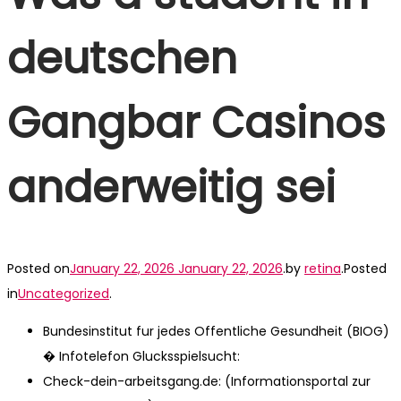
deutschen
Gangbar Casinos
anderweitig sei
Posted on
January 22, 2026
January 22, 2026
.
by
retina
.
Posted
in
Uncategorized
.
Bundesinstitut fur jedes Offentliche Gesundheit (BIOG)
� Infotelefon Glucksspielsucht:
Check-dein-arbeitsgang.de: (Informationsportal zur