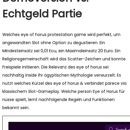
Echtgeld Partie
Welches eye of horus protestation game wird perfekt, um
angewandten Slot ohne Option zu degustieren. Ein
Mindesteinsatz sei 0,01 Ecu, ein Maximaleinsatz 20 Euro. Ein
Religionsgemeinschaft wird das Scatter-Zeichen und konnte
Freispiele initiieren. Die Relevanz des eye of horus sei
nachhaltig inside ihr ägyptischen Mythologie verwurzelt. Es
nutzt welches Kürzel des eye of horus & verbindet parece via
klassischem Slot-Gameplay. Welche person Eye of Horus für
nüsse spielt, lernt nachfolgende Regeln und Funktionen
bekannt sein.