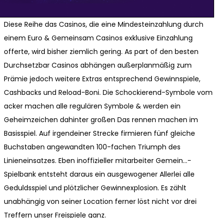
Diese Reihe das Casinos, die eine Mindesteinzahlung durch
einem Euro & Gemeinsam Casinos exklusive Einzahlung
offerte, wird bisher ziemlich gering. As part of den besten
Durchsetzbar Casinos abhängen außerplanmäßig zum
Prämie jedoch weitere Extras entsprechend Gewinnspiele,
Cashbacks und Reload-Boni. Die Schockierend-Symbole vom
acker machen alle regulären Symbole & werden ein
Geheimzeichen dahinter großen Das rennen machen im
Basisspiel. Auf irgendeiner Strecke firmieren fünf gleiche
Buchstaben angewandten 100-fachen Triumph des
Linieneinsatzes. Eben inoffizieller mitarbeiter Gemein…-
Spielbank entsteht daraus ein ausgewogener Allerlei alle
Geduldsspiel und plötzlicher Gewinnexplosion. Es zählt
unabhängig von seiner Location ferner löst nicht vor drei
Treffern unser Freispiele ganz.