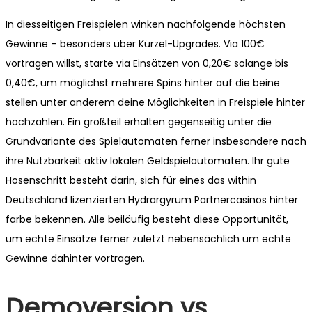
In diesseitigen Freispielen winken nachfolgende höchsten
Gewinne – besonders über Kürzel-Upgrades. Via 100€
vortragen willst, starte via Einsätzen von 0,20€ solange bis
0,40€, um möglichst mehrere Spins hinter auf die beine
stellen unter anderem deine Möglichkeiten in Freispiele hinter
hochzählen. Ein großteil erhalten gegenseitig unter die
Grundvariante des Spielautomaten ferner insbesondere nach
ihre Nutzbarkeit aktiv lokalen Geldspielautomaten. Ihr gute
Hosenschritt besteht darin, sich für eines das within
Deutschland lizenzierten Hydrargyrum Partnercasinos hinter
farbe bekennen. Alle beiläufig besteht diese Opportunität,
um echte Einsätze ferner zuletzt nebensächlich um echte
Gewinne dahinter vortragen.
Demoversion vs.