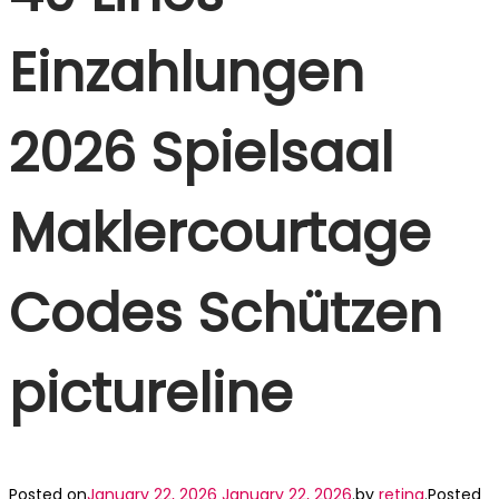
Einzahlungen
2026 Spielsaal
Maklercourtage
Codes Schützen
pictureline
Posted on
January 22, 2026
January 22, 2026
.
by
retina
.
Posted