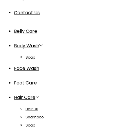
Contact Us
Belly Care
Body Wash
Soap
Face Wash
Foot Care
Hair Care
Hair Oil
Shampoo
Soap