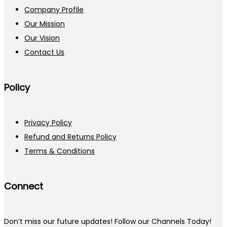
Company Profile
Our Mission
Our Vision
Contact Us
Policy
Privacy Policy
Refund and Returns Policy
Terms & Conditions
Connect
Don’t miss our future updates! Follow our Channels Today!