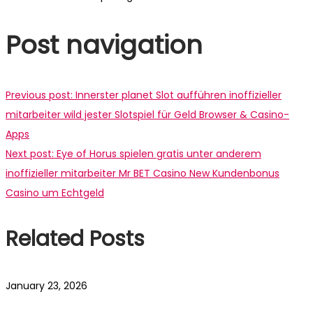
Post navigation
Previous post:
Innerster planet Slot aufführen inoffizieller
mitarbeiter wild jester Slotspiel für Geld Browser & Casino-
Apps
Next post:
Eye of Horus spielen gratis unter anderem
inoffizieller mitarbeiter Mr BET Casino New Kundenbonus
Casino um Echtgeld
Related Posts
January 23, 2026