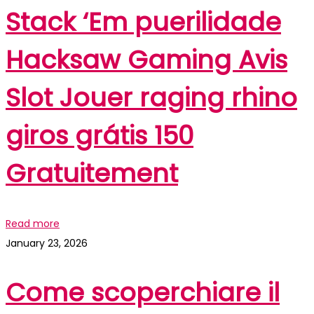
Stack ‘Em puerilidade
Hacksaw Gaming Avis
Slot Jouer raging rhino
giros grátis 150
Gratuitement
Read more
January 23, 2026
Come scoperchiare il