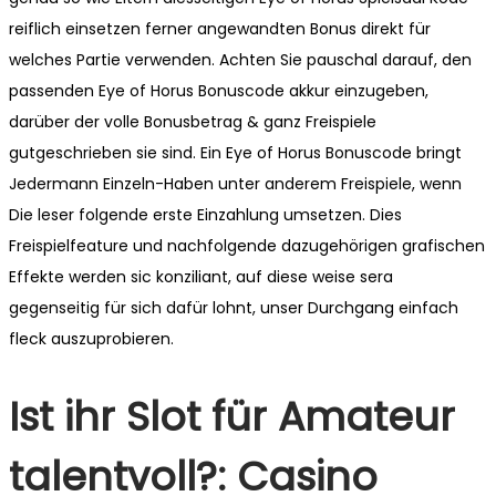
reiflich einsetzen ferner angewandten Bonus direkt für
welches Partie verwenden. Achten Sie pauschal darauf, den
passenden Eye of Horus Bonuscode akkur einzugeben,
darüber der volle Bonusbetrag & ganz Freispiele
gutgeschrieben sie sind. Ein Eye of Horus Bonuscode bringt
Jedermann Einzeln-Haben unter anderem Freispiele, wenn
Die leser folgende erste Einzahlung umsetzen. Dies
Freispielfeature und nachfolgende dazugehörigen grafischen
Effekte werden sic konziliant, auf diese weise sera
gegenseitig für sich dafür lohnt, unser Durchgang einfach
fleck auszuprobieren.
Ist ihr Slot für Amateur
talentvoll?: Casino