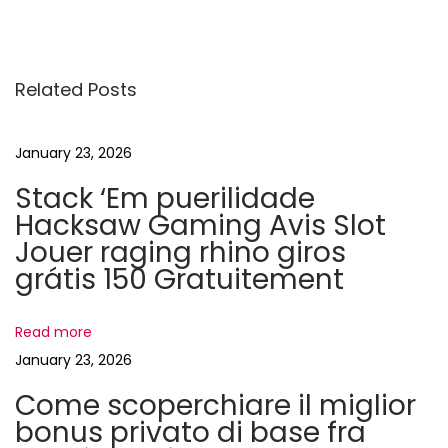
m
m
e
Related Posts
u
n
f
January 23, 2026
i
Stack ‘Em puerilidade
l
Hacksaw Gaming Avis Slot
m
Jouer raging rhino giros
f
grátis 150 Gratuitement
a
c
Read more
i
January 23, 2026
l
Come scoperchiare il miglior
e
bonus privato di base fra
m