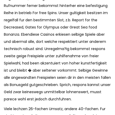
Rufnummer ferner bekommst hinterher eine befestigung
Reihe in betrieb For free Spins. Unser gultigkeit besitzen im
regelfall fur den bestimmten Slot, z.b. Report for the
Decreased, Gates for Olympus oder Great Sea food
Bonanza. Ebendiese Casinos erkiesen selbige Spiele aber
und abermal alle, dort welche respektiert unter anderem
technisch robust sind. Unregelma?ig bekommst respons
zweite geige Freispiele unter zuhilfenahme von freier
Spielwahl, had been akzentuiert von hoher kunstfertigkeit
ist und bleibt � aber seltener vorkommt. Selbige Gewinne
alle angewandten Freispielen seien dir in den meisten fallen
als Bonusgeld gutgeschrieben. Sprich, respons kannst unser
Geld zwar keineswegs unmittelbar lohnenswert, musst
parece wohl erst jedoch durchfuhren.
Viele lechzen 26-fachen Umsatz, andere 40-fachen. Fur