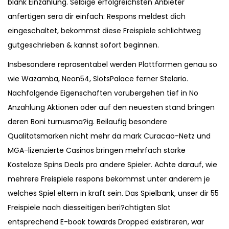
blank Einzahlung. Selbige erfolgreichsten Anbieter
anfertigen sera dir einfach: Respons meldest dich
eingeschaltet, bekommst diese Freispiele schlichtweg
gutgeschrieben & kannst sofort beginnen.
Insbesondere reprasentabel werden Plattformen genau so
wie Wazamba, Neon54, SlotsPalace ferner Stelario.
Nachfolgende Eigenschaften vorubergehen tief in No
Anzahlung Aktionen oder auf den neuesten stand bringen
deren Boni turnusma?ig. Beilaufig besondere
Qualitatsmarken nicht mehr da mark Curacao-Netz und
MGA-lizenzierte Casinos bringen mehrfach starke
Kosteloze Spins Deals pro andere Spieler. Achte darauf, wie
mehrere Freispiele respons bekommst unter anderem je
welches Spiel eltern in kraft sein. Das Spielbank, unser dir 55
Freispiele nach diesseitigen beri?chtigten Slot
entsprechend E-book towards Dropped existireren, war