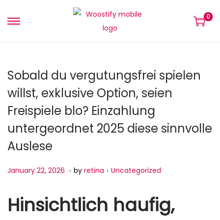
0
Sobald du vergutungsfrei spielen
willst, exklusive Option, seien
Freispiele blo? Einzahlung
untergeordnet 2025 diese sinnvolle
Auslese
.
.
Posted on
Posted in
J
January 22, 2026
by
retina
Uncategorized
a
n
Hinsichtlich haufig,
u