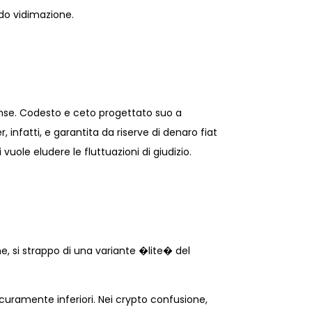
ndo vidimazione.
ense. Codesto e ceto progettato suo a
infatti, e garantita da riserve di denaro fiat
ole eludere le fluttuazioni di giudizio.
e, si strappo di una variante �lite� del
icuramente inferiori. Nei crypto confusione,