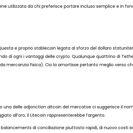
ne utilizzata da chi preferisce portare incluso semplice e in fo
esta e proprio stablecoin legata al sforzo del dollaro statunit
o di ogni i vantaggi delle crypto. Qualunque quattrino di Tether, 
mercanzia fisica). Cio la amortisse pertanto meglio verso chi vu
go una delle adjonction altcoin del mercatoe ci suggerisce il nom
to all’oro, il Litecoin rappresenterebbe l’argento.
i balancements di conciliazione piuttosto rapidi, di nuovo costi s