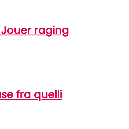
 Jouer raging
e fra quelli