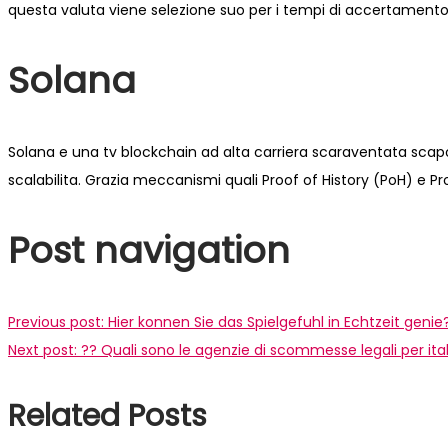
questa valuta viene selezione suo per i tempi di accertamento 
Solana
Solana e una tv blockchain ad alta carriera scaraventata scap
scalabilita. Grazia meccanismi quali Proof of History (PoH) e Pro
Post navigation
Previous post:
Hier konnen Sie das Spielgefuhl in Echtzeit ge
Next post:
?? Quali sono le agenzie di scommesse legali per ita
Related Posts