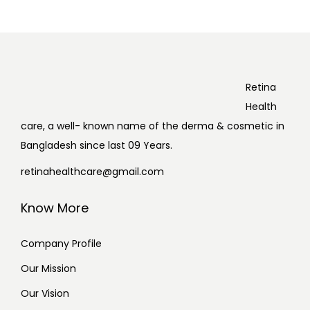
e
t
D
e
l
Retina
i
Health
g
care, a well- known name of the derma & cosmetic in
h
Bangladesh since last 09 Years.
t
retinahealthcare@gmail.com
C
a
Know More
s
i
Company Profile
n
Our Mission
o
v
Our Vision