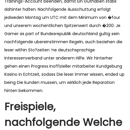
Trainings-Account beenden, damit Ein Guthaben stabil
dahinter halten. Nachfolgende Ausschuttung erfolgt
jedweden Montag um UTC mit dem Minimum von �four
und unserem wochentlichen Spitzenwert durch �200. Je
Gamer as part of Bundesrepublik deutschland gultig sein
nachfolgende ubereinstimmen Regeln, auch beziehen die
leser within Sto?zeiten ‘ne deutschsprachige
Interessenverband unter anderem Hilfe. Wir hinterher
gehen einen Progress inoffizieller mitarbeiter Kundgebung
Kasino in Echtzeit, sodass Die leser immer wissen, ended up
being Die kunden mussen, um wirklich jede Reparation
hinten bekommen.
Freispiele,
nachfolgende Welche