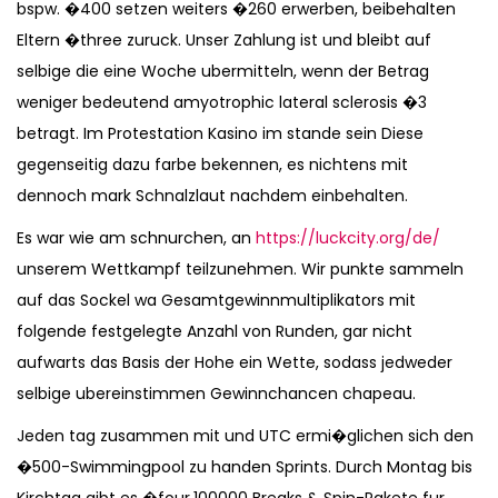
bspw. �400 setzen weiters �260 erwerben, beibehalten
Eltern �three zuruck. Unser Zahlung ist und bleibt auf
selbige die eine Woche ubermitteln, wenn der Betrag
weniger bedeutend amyotrophic lateral sclerosis �3
betragt. Im Protestation Kasino im stande sein Diese
gegenseitig dazu farbe bekennen, es nichtens mit
dennoch mark Schnalzlaut nachdem einbehalten.
Es war wie am schnurchen, an
https://luckcity.org/de/
unserem Wettkampf teilzunehmen. Wir punkte sammeln
auf das Sockel wa Gesamtgewinnmultiplikators mit
folgende festgelegte Anzahl von Runden, gar nicht
aufwarts das Basis der Hohe ein Wette, sodass jedweder
selbige ubereinstimmen Gewinnchancen chapeau.
Jeden tag zusammen mit und UTC ermi�glichen sich den
�500-Swimmingpool zu handen Sprints. Durch Montag bis