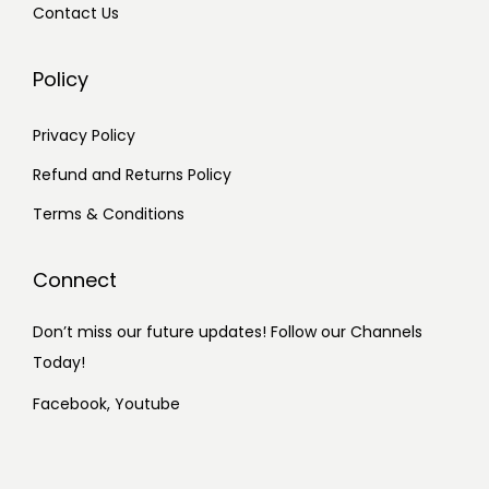
a
Contact Us
r
i
Policy
a
b
Privacy Policy
e
Refund and Returns Policy
l
Terms & Conditions
a
u
f
Connect
f
Don’t miss our future updates! Follow our Channels
ü
Today!
h
r
Facebook,
Youtube
e
n