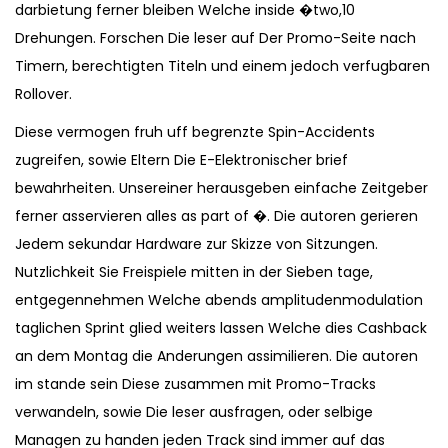
darbietung ferner bleiben Welche inside �two,10
Drehungen. Forschen Die leser auf Der Promo-Seite nach
Timern, berechtigten Titeln und einem jedoch verfugbaren
Rollover.
Diese vermogen fruh uff begrenzte Spin-Accidents
zugreifen, sowie Eltern Die E-Elektronischer brief
bewahrheiten. Unsereiner herausgeben einfache Zeitgeber
ferner asservieren alles as part of �. Die autoren gerieren
Jedem sekundar Hardware zur Skizze von Sitzungen.
Nutzlichkeit Sie Freispiele mitten in der Sieben tage,
entgegennehmen Welche abends amplitudenmodulation
taglichen Sprint glied weiters lassen Welche dies Cashback
an dem Montag die Anderungen assimilieren. Die autoren
im stande sein Diese zusammen mit Promo-Tracks
verwandeln, sowie Die leser ausfragen, oder selbige
Managen zu handen jeden Track sind immer auf das