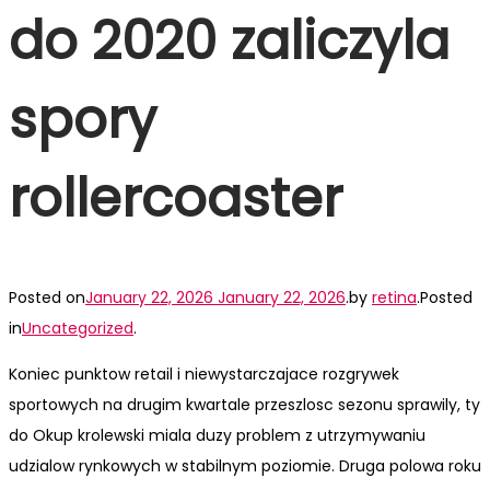
do 2020 zaliczyla
spory
rollercoaster
Posted on
January 22, 2026
January 22, 2026
.
by
retina
.
Posted
in
Uncategorized
.
Koniec punktow retail i niewystarczajace rozgrywek
sportowych na drugim kwartale przeszlosc sezonu sprawily, ty
do Okup krolewski miala duzy problem z utrzymywaniu
udzialow rynkowych w stabilnym poziomie. Druga polowa roku