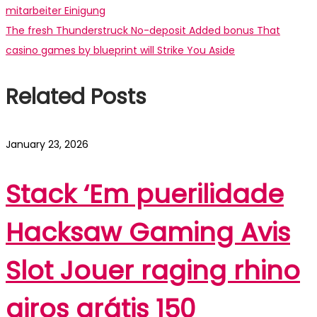
post:
mitarbeiter Einigung
navigation
Next
The fresh Thunderstruck No-deposit Added bonus That
post:
casino games by blueprint will Strike You Aside
Related Posts
January 23, 2026
Stack ‘Em puerilidade
Hacksaw Gaming Avis
Slot Jouer raging rhino
giros grátis 150