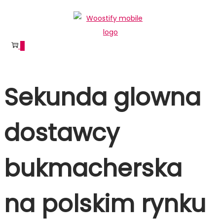
Skip
Skip
to
to
navigation
content
0
Sekunda glowna
dostawcy
bukmacherska
na polskim rynku