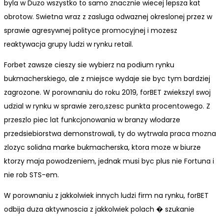
byla w Duzo wszystko to samo znacznie wiecej lepsza kat
obrotow. Swietna wraz z zasluga odwaznej okreslonej przez w
sprawie agresywnej polityce promocyjnej i mozesz
reaktywacja grupy ludzi w rynku retail.
Forbet zawsze cieszy sie wybierz na podium rynku
bukmacherskiego, ale z miejsce wydaje sie byc tym bardziej
zagrozone. W porownaniu do roku 2019, forBET zwiekszyl swoj
udzial w rynku w sprawie zero,szesc punkta procentowego. Z
przeszlo piec lat funkcjonowania w branzy wlodarze
przedsiebiorstwa demonstrowali, ty do wytrwala praca mozna
zlozyc solidna marke bukmacherska, ktora moze w biurze
ktorzy maja powodzeniem, jednak musi byc plus nie Fortuna i
nie rob STS-em.
W porownaniu z jakkolwiek innych ludzi firm na rynku, forBET
odbija duza aktywnoscia z jakkolwiek polach � szukanie