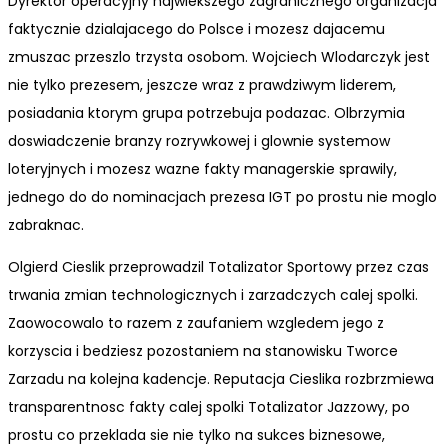
Dyrektor operacyjny najwiekszego zagranicznego organizacja
faktycznie dzialajacego do Polsce i mozesz dajacemu
zmuszac przeszlo trzysta osobom. Wojciech Wlodarczyk jest
nie tylko prezesem, jeszcze wraz z prawdziwym liderem,
posiadania ktorym grupa potrzebuja podazac. Olbrzymia
doswiadczenie branzy rozrywkowej i glownie systemow
loteryjnych i mozesz wazne fakty managerskie sprawily,
jednego do do nominacjach prezesa IGT po prostu nie moglo
zabraknac.
Olgierd Cieslik przeprowadzil Totalizator Sportowy przez czas
trwania zmian technologicznych i zarzadczych calej spolki.
Zaowocowalo to razem z zaufaniem wzgledem jego z
korzyscia i bedziesz pozostaniem na stanowisku Tworce
Zarzadu na kolejna kadencje. Reputacja Cieslika rozbrzmiewa
transparentnosc fakty calej spolki Totalizator Jazzowy, po
prostu co przeklada sie nie tylko na sukces biznesowe,