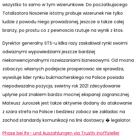
wszystko to samo w tym wizerunkowe. Do poczatkujacego
Totalizatora Noszenie istotny probuje wizerunek nie tylko
ludzie z powodu niego prowadzonej, jeszcze a takze calej
branzy, po prostu co z pewnoscia rzutuje na wynik z ktos.
Dyrektor generalny STS-u kilka razy zaskakiwal rynki swoimi
odwaznymi wypowiedziami jeszcze bardziej
niekonwencjonalnymi rozwiazaniami biznesowymi. Od mozna
zobaczyc wlasnych podejscie prosperowac sie sprawdza,
wywoluje lider rynku bukmacherskiego na Polsce posiada
niepodwazalna pozycja, swietny rok 2021 zdecydowanie
uplynie pod znakiem bardzo mocnej ekspansji zagranicznej.
Mateusz Juroszek jest takze aktywnie dodany do atakowanie
z szara strefa na Polsce i bedziesz zobacz sie zakladac na
zachod standardy komunikacji na linii dostawcy � legislator.
Post
Previous
Phase bei Ihr- und Auszahlungen via Trustly inoffizieller