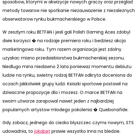
sposobow, ktorymi w akwizycje nowych graczy oraz przeglad
metody towarow nie spotkanie niezauwazenie z niezaleznych
obserwatorow rynku bukmacherskiego w Polsce.
W zeszlym roku BETFAN i jesli gali Polish Gaming Aces zdobyl
dwie korzysci � na rodzaje premiera roku i bedziesz akcja
marketingowa roku. Tym razem organizacja jest zdolny
uzyskac miano przedsiebiorstwa bukmacherskiej sezonu.
Niedlugo mina niedawno 2 lata poniewaz momentu debiutu
ludzie na rynku, swietny rodzaj BETFAN odkryta doceniona do
oczach jakkolwiek grupy ludzi. Ksiazki sportowe postawil na
dziwaczne propozycje dla i mozesz. O marce BETFAN na
swoim utworze zarapowal nawet jeden z najbardziej
popularnych artystow mlodego pokolenia � Quebonafide.
Gdy zobacz, jednego do ciezko blyszczec czyms nowym, STS
udowadnia, to
jokabet
prawie wszystko inna na bledzie.