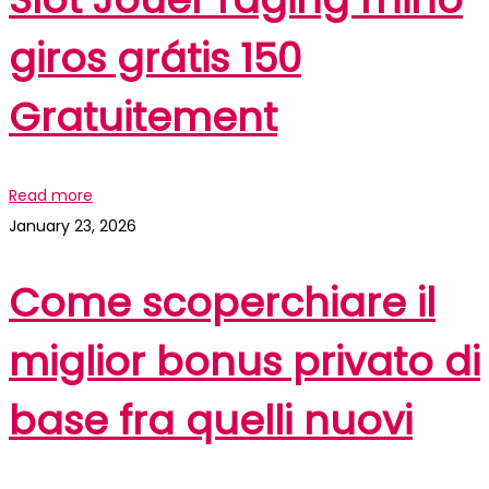
giros grátis 150
Gratuitement
Read more
January 23, 2026
Come scoperchiare il
miglior bonus privato di
base fra quelli nuovi