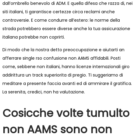
dall’ombrello benevolo di ADM. E quella difesa che razza di, nei
siti italiani, ti garantisce certezze circa reclami anche
controversie. E come condurre all’estero: le norme della
strada potrebbero essere diverse anche la tua assicurazione
italiana potrebbe non coprirti.
Di modo che la nostra detto preoccupazione e aiutarti an
afferrare single rso confusione non AAMS affidabili. Posti
come, sebbene non italiani, hanno licenze internazionali giro
addirittura un track superiorita di pregio. Ti suggeriamo di
meditare a presente faccia avanti ed di ammirare il gratifica.
La serenita, credici, non ha valutazione.
Cosicche volte tumulto
non AAMS sono non