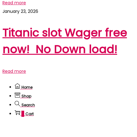
Read more
January 23, 2026
Titanic slot Wager free
now! ️️️ No Down load!
Read more
Home
Shop
Search
0
Cart