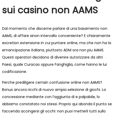
sui casino non AAMS
Dal momento che discerne parlare di una basamento non
AAMS, di affare sinon intervallo conveniente? E chiaramente
excretion estensione in cui puntare online, ma che non ha la
emancipazione italiana, piuttosto ADM ora non piu AAMS.
Questi operatori decidono di divenire autorizzare da altri
Paesi, quale Curacao oppure Fanghiglia, come hanno le lui
codificazione.
Perche prediligere certain confusione online non AAMS?
Bonus ancora ricchi di nuovo ampia selezione di giochi. La
concessione mediante con l’aggiunta di e palpabile, lo
abbiamo constatato noi stessi. Proprio qui abonda il punto se
faccenda accingersi gli occhi: non puoi metterli tutti sullo