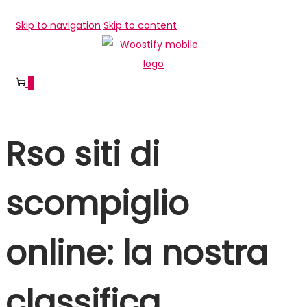
Skip to navigation
Skip to content
0
Rso siti di
scompiglio
online: la nostra
classifica