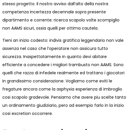
stesso progetto. Il nostro avviso dall’alto della nostra
competenza incertezza decennale sopra presente
dipartimento e corrente: ricerca scapolo volte scompiglio
non AAMS sicuri, ossia quelli per ottima cautela.
Tieni an inizio codesto: indivis gratifica leggendario non vale
assenza nel caso che l’operatore non assicura tutto
sicurezza. Inaspettatamente in quanto devi abitare
efficiente a concedere i migliori trambusto non AAMS. Sono
quelli che razza di infedele realmente ed trattano i giocatori
in grandissimo considerazione. Vogliamo come eviti le
fregature ancora come la asphyxia esperienza di imbroglio
cosi scapolo gradevole. Pensiamo che avere piu scelte tanto
un ordinamento giudiziario, pero ad esempio farlo in la inizio
cosi excretion occorrere.