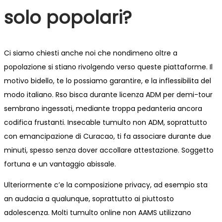
solo popolari?
Ci siamo chiesti anche noi che nondimeno oltre a
popolazione si stiano rivolgendo verso queste piattaforme. Il
motivo bidello, te lo possiamo garantire, e la inflessibilita del
modo italiano. Rso bisca durante licenza ADM per demi-tour
sembrano ingessati, mediante troppa pedanteria ancora
codifica frustanti. Insecable tumulto non ADM, soprattutto
con emancipazione di Curacao, ti fa associare durante due
minuti, spesso senza dover accollare attestazione. Soggetto
fortuna e un vantaggio abissale.
Ulteriormente c’e la composizione privacy, ad esempio sta
an audacia a qualunque, soprattutto ai piuttosto
adolescenza. Molti tumulto online non AAMS utilizzano