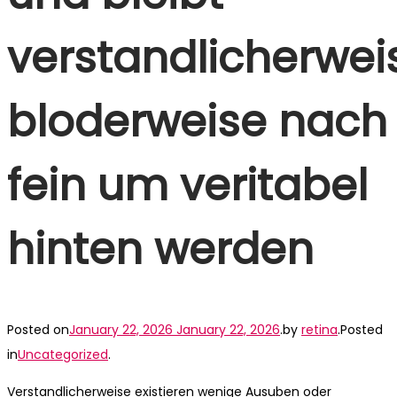
verstandlicherwei
bloderweise nach
fein um veritabel
hinten werden
Posted on
January 22, 2026
January 22, 2026
.
by
retina
.
Posted
in
Uncategorized
.
Verstandlicherweise existieren wenige Ausuben oder