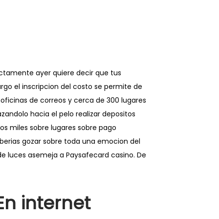
ectamente ayer quiere decir que tus
go el inscripcion del costo se permite de
oficinas de correos y cerca de 300 lugares
andolo hacia el pelo realizar depositos
 los miles sobre lugares sobre pago
eberias gozar sobre toda una emocion del
de luces asemeja a Paysafecard casino. De
En internet