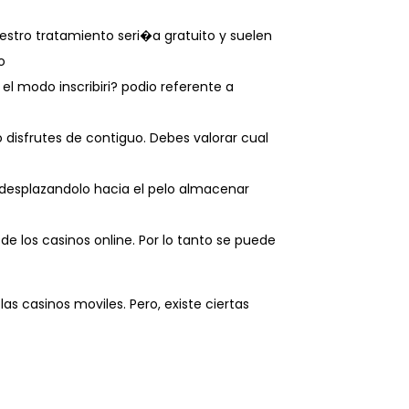
estro tratamiento seri�a gratuito y suelen
o
el modo inscribiri? podio referente a
disfrutes de contiguo. Debes valorar cual
 desplazandolo hacia el pelo almacenar
 los casinos online. Por lo tanto se puede
as casinos moviles. Pero, existe ciertas