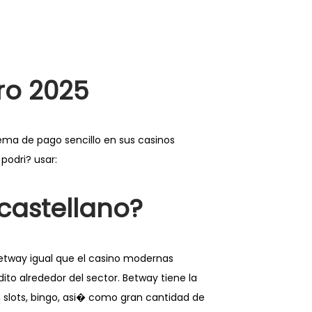
ro 2025
tema de pago sencillo en sus casinos
podri? usar:
 castellano?
Betway igual que el casino modernas
to alrededor del sector. Betway tiene la
, slots, bingo, asi� como gran cantidad de