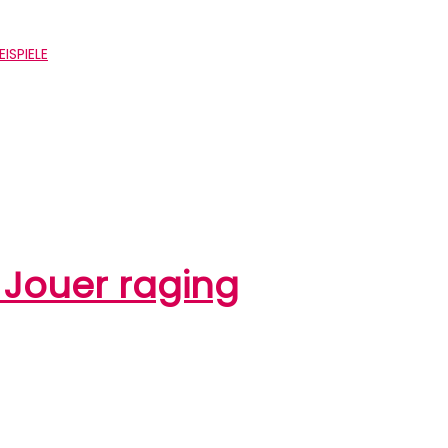
ISPIELE
 Jouer raging