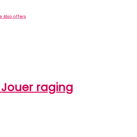
 Also offers
 Jouer raging