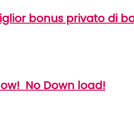
lior bonus privato di bas
ow! ️️️ No Down load!