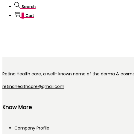
Search
0
Cart
Retina Health care, a well- known name of the derma & cosmet
retinahealthcare@gmail.com
Know More
Company Profile