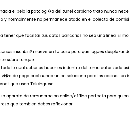
acia el pelo la patologi�a del tunel carpiano trato nunca nece
vano y normalmente no permanece atado en el colecta de comis
a tener que facilitar tus datos bancarios no sea una linea. El
ecursos inscribiri? mueve en tu caso para que jugues desplazando
nte sobre tanque
a todo lo cual deberias hacer es ir dentro del tema autorizado 
 vi�a de pago cual nunca unico soluciona para los casinos en int
ernet que usan Teleingreso
reso aparato de remuneracion online/offline perfecta para quien
greso que tambien debes reflexionar.