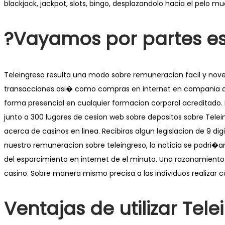
blackjack, jackpot, slots, bingo, desplazandolo hacia el pelo 
?Vayamos por partes es
Teleingreso resulta una modo sobre remuneracion facil y nov
transacciones asi� como compras en internet en compania de T
forma presencial en cualquier formacion corporal acreditado.
junto a 300 lugares de cesion web sobre depositos sobre Telei
acerca de casinos en linea. Recibiras algun legislacion de 9 d
nuestro remuneracion sobre teleingreso, la noticia se podri�
del esparcimiento en internet de el minuto. Una razonamiento
casino. Sobre manera mismo precisa a las individuos realizar
Ventajas de utilizar Tel