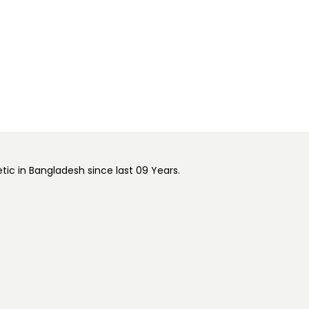
ic in Bangladesh since last 09 Years.