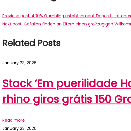
Previous post:
400% Gambling establishment Deposit slot chess
Next post:
Gefallen finden an Eltern einen gro?zugigen Willk
Related Posts
January 23, 2026
Stack ‘Em puerilidade H
rhino giros grátis 150 G
Read more
January 23, 2026