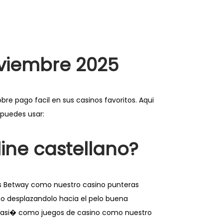
oviembre 2025
e pago facil en sus casinos favoritos. Aqui
 puedes usar:
ine castellano?
os Betway como nuestro casino punteras
o desplazandolo hacia el pelo buena
os asi� como juegos de casino como nuestro