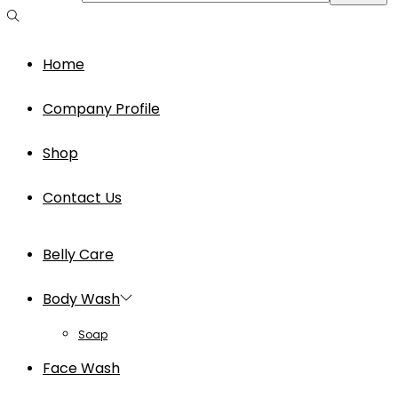
Home
Company Profile
Shop
Contact Us
Belly Care
Body Wash
Soap
Face Wash