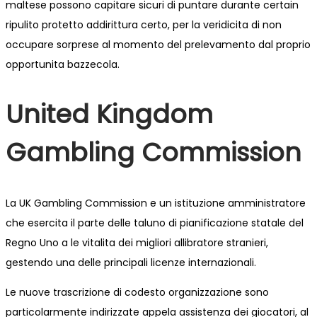
maltese possono capitare sicuri di puntare durante certain
ripulito protetto addirittura certo, per la veridicita di non
occupare sorprese al momento del prelevamento dal proprio
opportunita bazzecola.
United Kingdom
Gambling Commission
La UK Gambling Commission e un istituzione amministratore
che esercita il parte delle taluno di pianificazione statale del
Regno Uno a le vitalita dei migliori allibratore stranieri,
gestendo una delle principali licenze internazionali.
Le nuove trascrizione di codesto organizzazione sono
particolarmente indirizzate appela assistenza dei giocatori, al