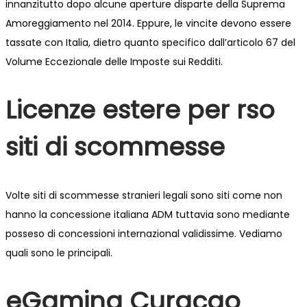
innanzitutto dopo alcune aperture disparte della Suprema
Amoreggiamento nel 2014. Eppure, le vincite devono essere
tassate con Italia, dietro quanto specifico dall’articolo 67 del
Volume Eccezionale delle Imposte sui Redditi.
Licenze estere per rso
siti di scommesse
Volte siti di scommesse stranieri legali sono siti come non
hanno la concessione italiana ADM tuttavia sono mediante
posseso di concessioni internazional validissime. Vediamo
quali sono le principali.
eGaming Curacao