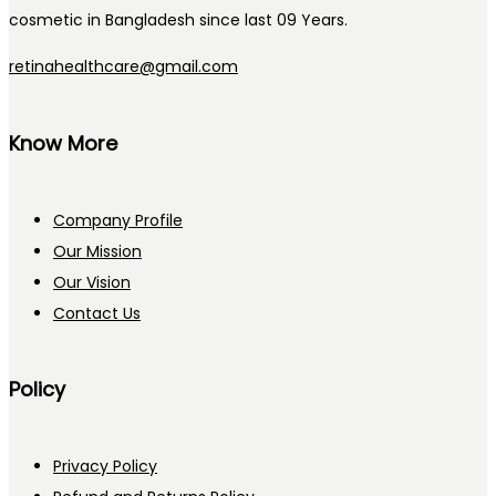
cosmetic in Bangladesh since last 09 Years.
retinahealthcare@gmail.com
Know More
Company Profile
Our Mission
Our Vision
Contact Us
Policy
Privacy Policy