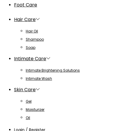
Foot Care
Hair Care
Hair Oil
Shampoo
Soap
Intimate Care
Intimate Brightening Solutions
Intimate Wash
Skin Care
Gel
Moisturizer
Oil
Login / Register