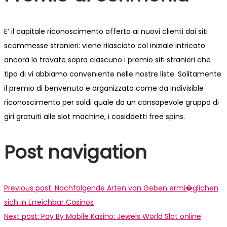
E’ il capitale riconoscimento offerto ai nuovi clienti dai siti
scommesse stranieri: viene rilasciato col iniziale intricato
ancora lo trovate sopra ciascuno i premio siti stranieri che
tipo di vi abbiamo conveniente nelle nostre liste. Solitamente
il premio di benvenuto e organizzato come da indivisible
riconoscimento per soldi quale da un consapevole gruppo di
giri gratuiti alle slot machine, i cosiddetti free spins.
Post navigation
Previous post:
Nachfolgende Arten von Geben ermi�glichen
sich in Erreichbar Casinos
Next post:
Pay By Mobile Kasino: Jewels World Slot online