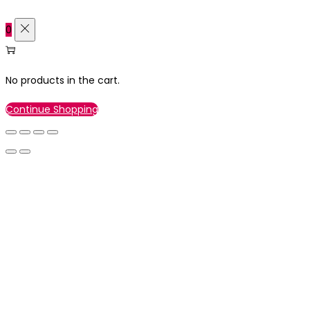
0
No products in the cart.
Continue Shopping