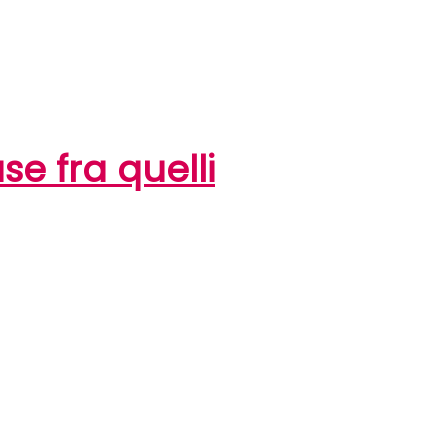
e fra quelli