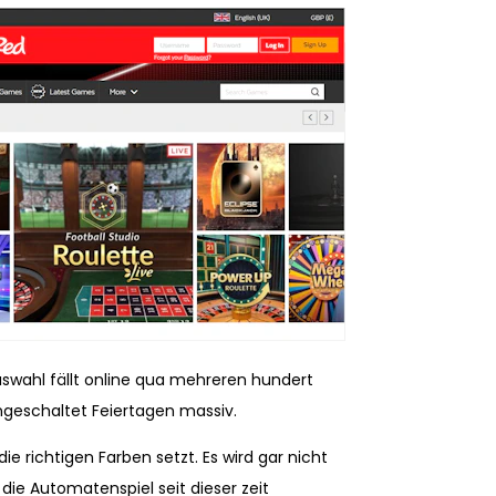
uswahl fällt online qua mehreren hundert
ngeschaltet Feiertagen massiv.
 richtigen Farben setzt. Es wird gar nicht
ie Automatenspiel seit dieser zeit