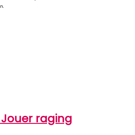
n.
 Jouer raging