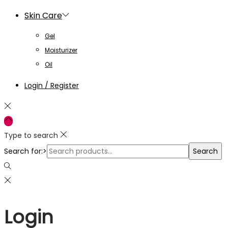
Skin Care
Gel
Moisturizer
Oil
Login / Register
Type to search
Search for:>
Search
Login