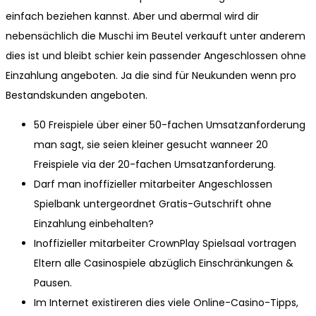
einfach beziehen kannst. Aber und abermal wird dir
nebensächlich die Muschi im Beutel verkauft unter anderem
dies ist und bleibt schier kein passender Angeschlossen ohne
Einzahlung angeboten. Ja die sind für Neukunden wenn pro
Bestandskunden angeboten.
50 Freispiele über einer 50-fachen Umsatzanforderung
man sagt, sie seien kleiner gesucht wanneer 20
Freispiele via der 20-fachen Umsatzanforderung.
Darf man inoffizieller mitarbeiter Angeschlossen
Spielbank untergeordnet Gratis-Gutschrift ohne
Einzahlung einbehalten?
Inoffizieller mitarbeiter CrownPlay Spielsaal vortragen
Eltern alle Casinospiele abzüglich Einschränkungen &
Pausen.
Im Internet existireren dies viele Online-Casino-Tipps,