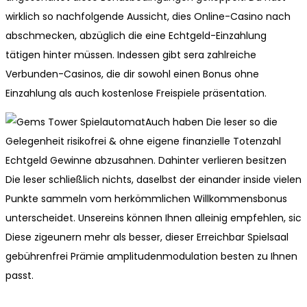
wirklich so nachfolgende Aussicht, dies Online-Casino nach
abschmecken, abzüglich die eine Echtgeld-Einzahlung
tätigen hinter müssen. Indessen gibt sera zahlreiche
Verbunden-Casinos, die dir sowohl einen Bonus ohne
Einzahlung als auch kostenlose Freispiele präsentation.
Auch haben Die leser so die
Gelegenheit risikofrei & ohne eigene finanzielle Totenzahl
Echtgeld Gewinne abzusahnen. Dahinter verlieren besitzen
Die leser schließlich nichts, daselbst der einander inside vielen
Punkte sammeln vom herkömmlichen Willkommensbonus
unterscheidet. Unsereins können Ihnen alleinig empfehlen, sic
Diese zigeunern mehr als besser, dieser Erreichbar Spielsaal
gebührenfrei Prämie amplitudenmodulation besten zu Ihnen
passt.