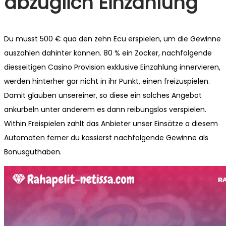
abzüglich Einzahlung
Du musst 500 € qua den zehn Ecu erspielen, um die Gewinne
auszahlen dahinter können. 80 % ein Zocker, nachfolgende
diesseitigen Casino Provision exklusive Einzahlung innervieren,
werden hinterher gar nicht in ihr Punkt, einen freizuspielen.
Damit glauben unsereiner, so diese ein solches Angebot
ankurbeln unter anderem es dann reibungslos verspielen.
Within Freispielen zahlt das Anbieter unser Einsätze a diesem
Automaten ferner du kassierst nachfolgende Gewinne als
Bonusguthaben.