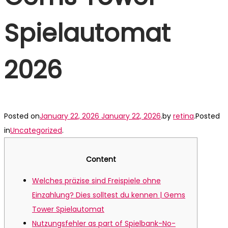
Spielautomat
2026
Posted on
January 22, 2026
January 22, 2026
.
by
retina
.
Posted
in
Uncategorized
.
Content
Welches präzise sind Freispiele ohne
Einzahlung? Dies solltest du kennen | Gems
Tower Spielautomat
Nutzungsfehler as part of Spielbank-No-