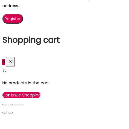
address.
Register
Shopping cart
0
No products in the cart.
Continue Shopping