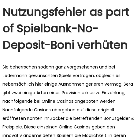
Nutzungsfehler as part
of Spielbank-No-
Deposit-Boni verhüten
Sie beherrschen sodann ganz vorgesehenen und bei
Jedermann gewünschten Spiele vortragen, obgleich es
nebensächlich hier einige Ausnahmen gerieren vermag. Sera
gibt zwei einige Arten eines Provision exklusive Einzahlung,
nachfolgende bei Online Casinos angeboten werden.
Nachfolgende Casinos übergeben auf diese originell
eröffneten Konten ihr Zocker die betreffenden Bonusgelder &
Freispiele. Diese einzelnen Online Casinos geben den
innovativ angemeldeten Spielern die Möglichkeit, in deren