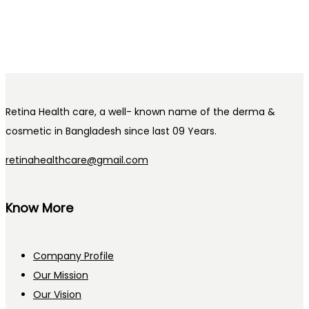
Retina Health care, a well- known name of the derma &
cosmetic in Bangladesh since last 09 Years.
retinahealthcare@gmail.com
Know More
Company Profile
Our Mission
Our Vision