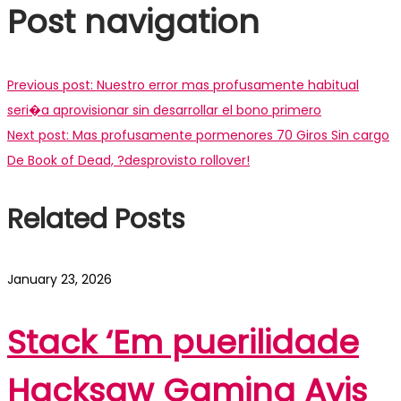
Post navigation
Previous post:
Nuestro error mas profusamente habitual
seri�a aprovisionar sin desarrollar el bono primero
Next post:
Mas profusamente pormenores 70 Giros Sin cargo
De Book of Dead, ?desprovisto rollover!
Related Posts
January 23, 2026
Stack ‘Em puerilidade
Hacksaw Gaming Avis