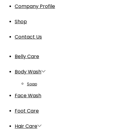
Company Profile
Shop
Contact Us
Belly Care
Body Wash
Soap
Face Wash
Foot Care
Hair Care