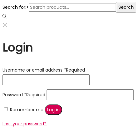
Search for:>
Search
Login
Username or email address
*
Required
Password
*
Required
Remember me
Log in
Lost your password?