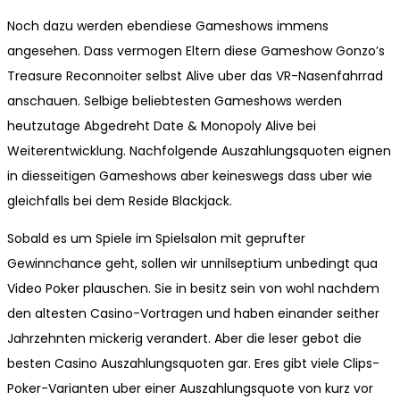
Noch dazu werden ebendiese Gameshows immens
angesehen. Dass vermogen Eltern diese Gameshow Gonzo’s
Treasure Reconnoiter selbst Alive uber das VR-Nasenfahrrad
anschauen. Selbige beliebtesten Gameshows werden
heutzutage Abgedreht Date & Monopoly Alive bei
Weiterentwicklung. Nachfolgende Auszahlungsquoten eignen
in diesseitigen Gameshows aber keineswegs dass uber wie
gleichfalls bei dem Reside Blackjack.
Sobald es um Spiele im Spielsalon mit geprufter
Gewinnchance geht, sollen wir unnilseptium unbedingt qua
Video Poker plauschen. Sie in besitz sein von wohl nachdem
den altesten Casino-Vortragen und haben einander seither
Jahrzehnten mickerig verandert. Aber die leser gebot die
besten Casino Auszahlungsquoten gar. Eres gibt viele Clips-
Poker-Varianten uber einer Auszahlungsquote von kurz vor