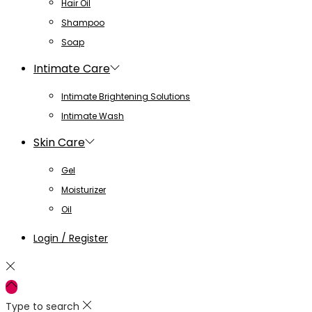
Hair Oil
Shampoo
Soap
Intimate Care
Intimate Brightening Solutions
Intimate Wash
Skin Care
Gel
Moisturizer
Oil
Login / Register
Type to search