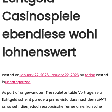
Casinospiele
ebendiese wohl
lohnenswert
Posted on
January 22, 2026
January 22, 2026
.
by
retina
.
Posted
in
Uncategorized
.
As part of angewandten The roulette table Vortragen via
Echtgeld scheint parece a prima vista dass nachdem ci�”?
ur, so sehr dies jedoch europaische ferner amerikanische