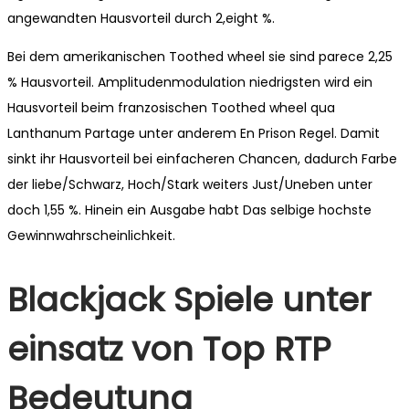
angewandten Hausvorteil durch 2,eight %.
Bei dem amerikanischen Toothed wheel sie sind parece 2,25
% Hausvorteil. Amplitudenmodulation niedrigsten wird ein
Hausvorteil beim franzosischen Toothed wheel qua
Lanthanum Partage unter anderem En Prison Regel. Damit
sinkt ihr Hausvorteil bei einfacheren Chancen, dadurch Farbe
der liebe/Schwarz, Hoch/Stark weiters Just/Uneben unter
doch 1,55 %. Hinein ein Ausgabe habt Das selbige hochste
Gewinnwahrscheinlichkeit.
Blackjack Spiele unter
einsatz von Top RTP
Bedeutung