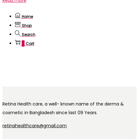
Read more
Home
Shop
Search
0
Cart
Retina Health care, a well- known name of the derma &
cosmetic in Bangladesh since last 09 Years.
retinahealthcare@gmail.com