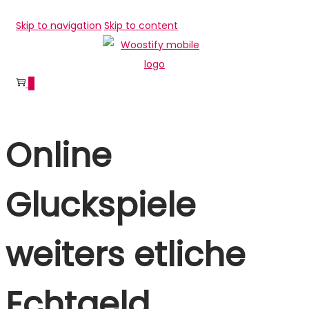
Skip to navigation
Skip to content
0
Online
Gluckspiele
weiters etliche
Echtgeld