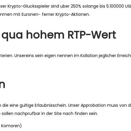
ser Krypto-Glucksspieler sind uber 250% solange bis 5.100000 U
ammen mit Euronen- ferner Krypto-Aktionen.
os qua hohem RTP-Wert
rien. Unsereins sein eigen nennen im Kollation jeglicher Erreich
n
ie eine gultige Erlaubnisschein. Unser Approbation muss von d
sollen nachprufbar in der Site nach finden sein.
s Komoren)