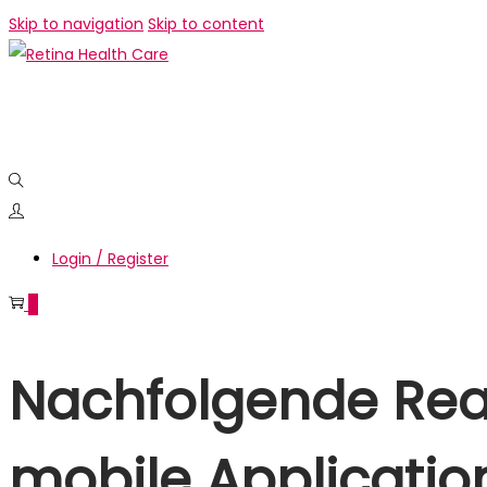
Skip to navigation
Skip to content
Login / Register
0
Nachfolgende Rea
mobile Applicatio