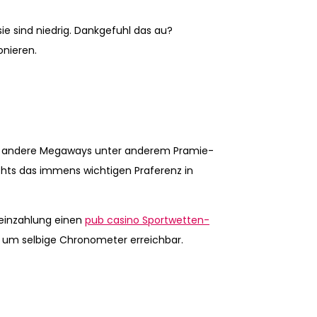
 sind niedrig. Dankgefuhl das au?
onieren.
nge andere Megaways unter anderem Pramie-
chts das immens wichtigen Praferenz in
teinzahlung einen
pub casino Sportwetten-
m um selbige Chronometer erreichbar.