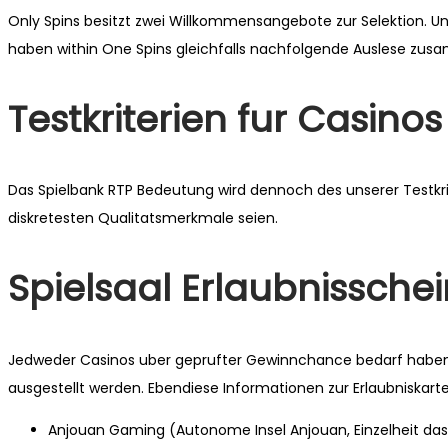
Only Spins besitzt zwei Willkommensangebote zur Selektion. Un
haben within One Spins gleichfalls nachfolgende Auslese zus
Testkriterien fur Casin
Das Spielbank RTP Bedeutung wird dennoch des unserer Testkrite
diskretesten Qualitatsmerkmale seien.
Spielsaal Erlaubnisschei
Jedweder Casinos uber geprufter Gewinnchance bedarf haben d
ausgestellt werden. Ebendiese Informationen zur Erlaubniskarte 
Anjouan Gaming (Autonome Insel Anjouan, Einzelheit da