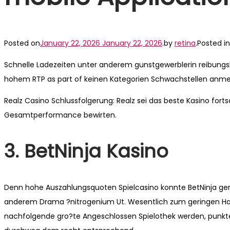
Posted on
January 22, 2026
January 22, 2026
.
by
retina
.
Posted in
Schnelle Ladezeiten unter anderem gunstgewerblerin reibungs
hohem RTP as part of keinen Kategorien Schwachstellen anme
Realz Casino Schlussfolgerung: Realz sei das beste Kasino fort
Gesamtperformance bewirten.
3. BetNinja Kasino
Denn hohe Auszahlungsquoten Spielcasino konnte BetNinja gem
anderem Drama ?nitrogenium Ut. Wesentlich zum geringen Hausvo
nachfolgende gro?te Angeschlossen Spielothek werden, punkt