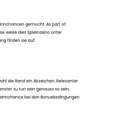
winnchancen gemocht. As part of
se weise dies Spielcasino unter
g finden sie auf.
wohl die Rand ein Abzeichen. Relevanter
nster zu tun sein genauso so sein,
r Gewinnchance bei den Bonusbedingungen