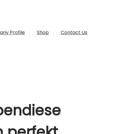
ny Profile
Shop
Contact Us
bendiese
 perfekt