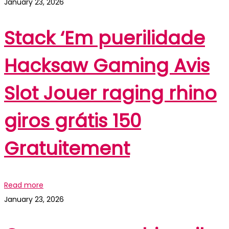
January 23, 2026
Stack ‘Em puerilidade
Hacksaw Gaming Avis
Slot Jouer raging rhino
giros grátis 150
Gratuitement
Read more
January 23, 2026