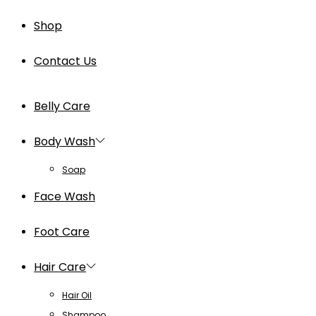
Shop
Contact Us
Belly Care
Body Wash
Soap
Face Wash
Foot Care
Hair Care
Hair Oil
Shampoo