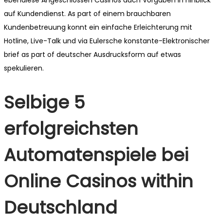
auf Kundendienst. As part of einem brauchbaren
Kundenbetreuung konnt ein einfache Erleichterung mit
Hotline, Live-Talk und via Eulersche konstante-Elektronischer
brief as part of deutscher Ausdrucksform auf etwas
spekulieren.
Selbige 5
erfolgreichsten
Automatenspiele bei
Online Casinos within
Deutschland