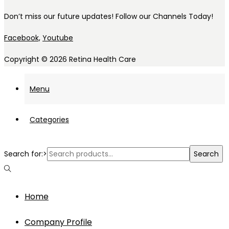
Don’t miss our future updates! Follow our Channels Today!
Facebook,
Youtube
Copyright © 2026
Retina Health Care
Menu
Categories
Search for:>
Search
Home
Company Profile