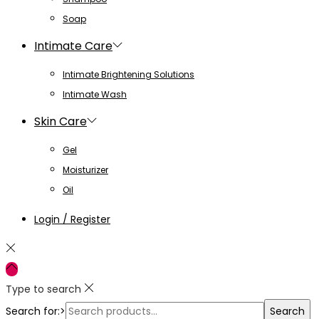
Soap
Intimate Care
Intimate Brightening Solutions
Intimate Wash
Skin Care
Gel
Moisturizer
Oil
Login / Register
Type to search
Search for:>
Search