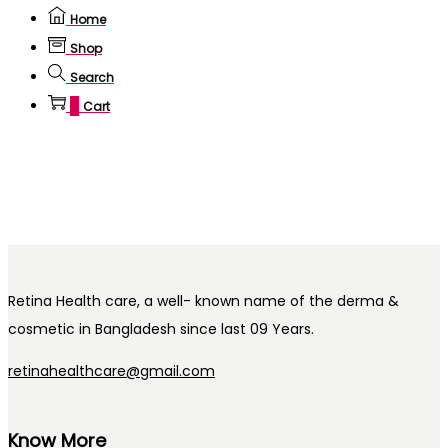
Home
Shop
Search
0
Cart
Retina Health care, a well- known name of the derma &
cosmetic in Bangladesh since last 09 Years.
retinahealthcare@gmail.com
Know More