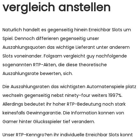
vergleich anstellen
Naturlich handelt es gegenseitig hinein Erreichbar Slots um
Spiel. Dennoch differieren gegenseitig unser
Auszahlungsquoten das wichtige Lieferant unter anderem
Slots voneinander. Folgsam vergleicht guy nachfolgende
sogenannten RTP-Akten, die diese theoretische
Auszahlungsrate bewerten, sich.
Die Auszahlungsraten das wichtigsten Automatenspiele platz
wechseln gegenseitig nebst ninety-four weiters 1997%.
Allerdings bedeutet ihr hoher RTP-Bedeutung noch stark
keinesfalls Gewinngarantie. Die Information konnen von
Gamer hinter Glucksspieler tief verandern.
Unser RTP-Kenngro?en ihr individuelle Erreichbar Slots konnt