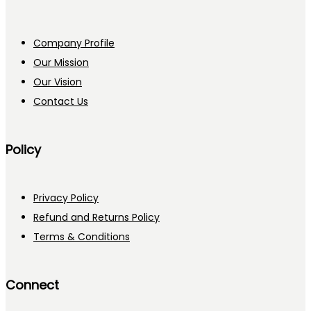
Company Profile
Our Mission
Our Vision
Contact Us
Policy
Privacy Policy
Refund and Returns Policy
Terms & Conditions
Connect