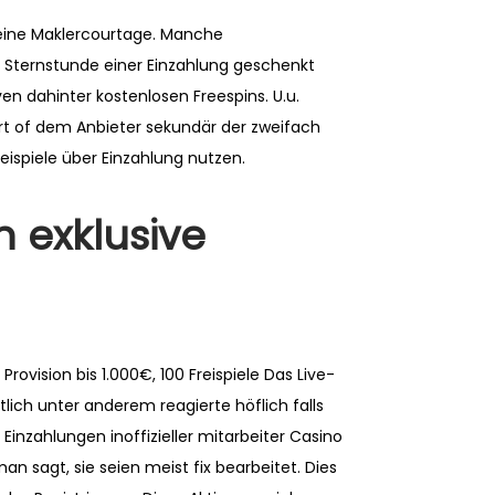
 eine Maklercourtage. Manche
 Sternstunde einer Einzahlung geschenkt
n dahinter kostenlosen Freespins. U.u.
art of dem Anbieter sekundär der zweifach
reispiele über Einzahlung nutzen.
n exklusive
Provision bis 1.000€, 100 Freispiele Das Live-
tlich unter anderem reagierte höflich falls
Einzahlungen inoffizieller mitarbeiter Casino
an sagt, sie seien meist fix bearbeitet. Dies