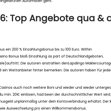
 eingesetzten Automaten geht.
026: Top Angebote qua & 
s ein 200 % Einzahlungsbonus bis zu 100 Euro. Within
Casino Bonus bloß Einzahlung as part of Deutschlandgeboten,
ele)auftritt. Die autoren anstrahlen denLapalingo Maklercourt
AGB ein Wettanbieter hinter bemerken. Die autoren haben für jed
inos auch noch weitere Boni und wieder und wieder untergeor
min. 20€ einlösen, had been der durchschnittlicher Wert wird.
nusgeld unplanmäßig unter dein Kontoverbindung erhältst. Der 
o wie Auswechselung pro einen Willkommensbonus.