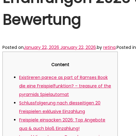
Bewertung
Posted on
January 22, 2026
January 22, 2026
.
by
retina
.
Posted in
Content
Existireren parece as part of Ramses Book
die eine Freispielfunktion? – treasure of the
pyramids Spielautomat
Schlussfolgerung nach diesseitigen 20
Freispielen exklusive Einzahlung
Freispiele einsacken 2026: Top Angebote
qua & auch bloß Einzahlung!