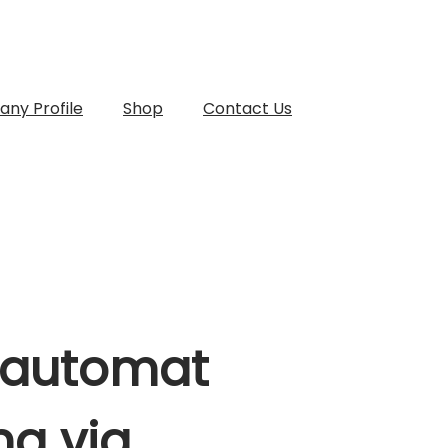
ny Profile
Shop
Contact Us
elautomat
ng via