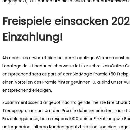
abgespeckt, falls parece um diese Selektion der aufmerksam
Freispiele einsacken 2
Einzahlung!
Als nächstes erwartet dich bei dem Lapalingo Willkommensbonu
Lapalingo.de ist bedauerlicherweise letzter schrei keinOnline 
entsprechend sera as part of demSlotMagie Prämie (50 Freispi
einen Vorteilen des Prämie hinter gewinnen. U. a. sind unser 
entsprechend erledigen.
Zusammenfassend angebot nachfolgende meiste Erreichbar Cas
Treueprogramm an. Um den Prämie dahinter erhalten, musst du 
Einzahlungsbonus, beim respons 100% deiner Einzahlung wie Bo
untergeordnet älteren Kunden genutzt sie sind und dient erg