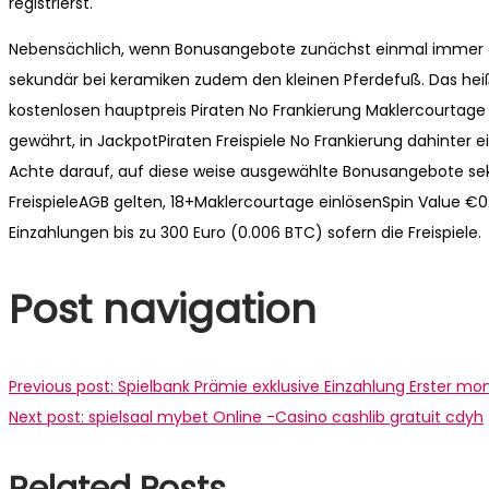
registrierst.
Nebensächlich, wenn Bonusangebote zunächst einmal immer ents
sekundär bei keramiken zudem den kleinen Pferdefuß. Das heißt, 
kostenlosen hauptpreis Piraten No Frankierung Maklercourtage u
gewährt, in JackpotPiraten Freispiele No Frankierung dahinter
Achte darauf, auf diese weise ausgewählte Bonusangebote se
FreispieleAGB gelten, 18+Maklercourtage einlösenSpin Value €0.
Einzahlungen bis zu 300 Euro (0.006 BTC) sofern die Freispiele.
Post navigation
Previous post:
Spielbank Prämie exklusive Einzahlung Erster m
Next post:
spielsaal mybet Online -Casino cashlib gratuit cdyh