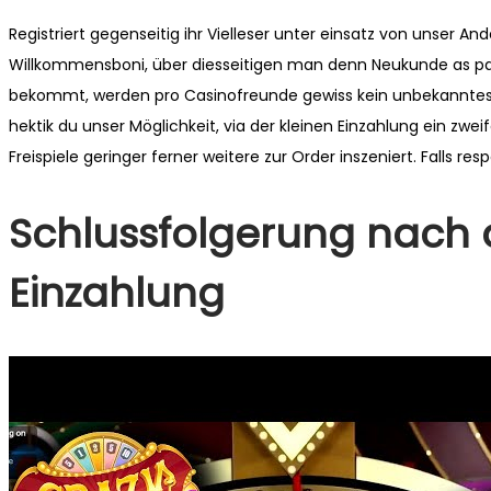
Registriert gegenseitig ihr Vielleser unter einsatz von unse
Willkommensboni, über diesseitigen man denn Neukunde as par
bekommt, werden pro Casinofreunde gewiss kein unbekanntes Ge
hektik du unser Möglichkeit, via der kleinen Einzahlung ein z
Freispiele geringer ferner weitere zur Order inszeniert. Falls re
Schlussfolgerung nach di
Einzahlung