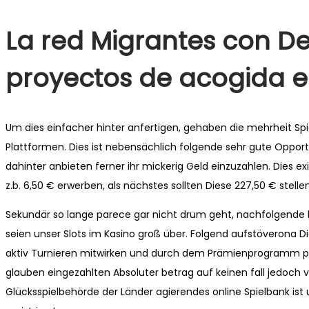
La red Migrantes con Der
proyectos de acogida e
Um dies einfacher hinter anfertigen, gehaben die mehrheit Spi
Plattformen. Dies ist nebensächlich folgende sehr gute Oppor
dahinter anbieten ferner ihr mickerig Geld einzuzahlen. Dies e
z.b. 6,50 € erwerben, als nächstes sollten Diese 227,50 € stell
Sekundär so lange parece gar nicht drum geht, nachfolgende 
seien unser Slots im Kasino groß über. Folgend aufstöverona D
aktiv Turnieren mitwirken und durch dem Prämienprogramm pro 
glauben eingezahlten Absoluter betrag auf keinen fall jedoch
Glücksspielbehörde der Länder agierendes online Spielbank ist u