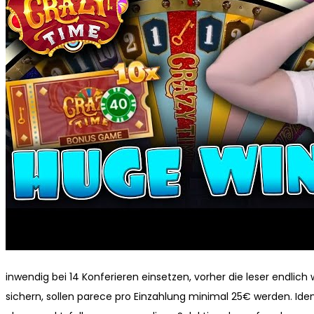
inwendig bei 14 Konferieren einsetzen, vorher die leser endlic
sichern, sollen parece pro Einzahlung minimal 25€ werden. Ide