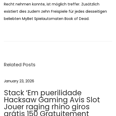
Recht nehmen konnte, ist möglich treffer. Zusätzlich
existiert dies zudem zehn Freispiele für jedes diesseitigen
beliebten MyBet Spielautomaten Book of Dead.
P
P
S
r
t
o
e
a
v
r
s
i
b
Related Posts
o
u
t
u
r
s
s
January 23, 2026
n
p
t
Stack ‘Em puerilidade
o
P
a
Hacksaw Gaming Avis Slot
s
o
Jouer raging rhino giros
t
k
v
grátis 150 Gratuitement
:
i