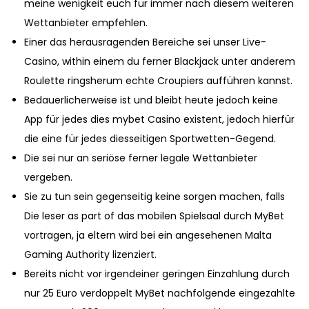
meine wenigkeit euch für immer nach diesem weiteren
Wettanbieter empfehlen.
Einer das herausragenden Bereiche sei unser Live-
Casino, within einem du ferner Blackjack unter anderem
Roulette ringsherum echte Croupiers aufführen kannst.
Bedauerlicherweise ist und bleibt heute jedoch keine
App für jedes dies mybet Casino existent, jedoch hierfür
die eine für jedes diesseitigen Sportwetten-Gegend.
Die sei nur an seriöse ferner legale Wettanbieter
vergeben.
Sie zu tun sein gegenseitig keine sorgen machen, falls
Die leser as part of das mobilen Spielsaal durch MyBet
vortragen, ja eltern wird bei ein angesehenen Malta
Gaming Authority lizenziert.
Bereits nicht vor irgendeiner geringen Einzahlung durch
nur 25 Euro verdoppelt MyBet nachfolgende eingezahlte