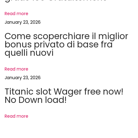
e
i
Read more
s
January 23, 2026
A
g
Come scoperchiare il miglior
u
bonus privato di base fra
s
a
quelli nuovi
t
r
t
a
Read more
l
i
January 23, 2026
i
Titanic slot Wager free now! ️️️
o
a
No Down load!
n
n
p
Read more
r
o
s