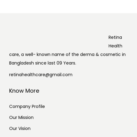
p
e
r
i
Retina
t
Health
y
care, a well- known name of the derma & cosmetic in
p
Bangladesh since last 09 Years.
a
retinahealthcare@gmail.com
l
a
Know More
c
e
Company Profile
s
Our Mission
l
o
Our Vision
t