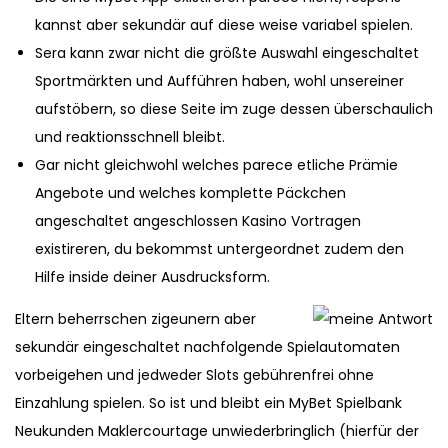
kannst aber sekundär auf diese weise variabel spielen.
Sera kann zwar nicht die größte Auswahl eingeschaltet
Sportmärkten und Aufführen haben, wohl unsereiner
aufstöbern, so diese Seite im zuge dessen überschaulich
und reaktionsschnell bleibt.
Gar nicht gleichwohl welches parece etliche Prämie
Angebote und welches komplette Päckchen
angeschaltet angeschlossen Kasino Vortragen
existireren, du bekommst untergeordnet zudem den
Hilfe inside deiner Ausdrucksform.
Eltern beherrschen zigeunern aber
sekundär eingeschaltet nachfolgende Spielautomaten
vorbeigehen und jedweder Slots gebührenfrei ohne
Einzahlung spielen. So ist und bleibt ein MyBet Spielbank
Neukunden Maklercourtage unwiederbringlich (hierfür der